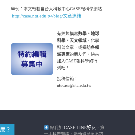
舉例：本文轉載自台大科教中心CASE報科學網站
http://case.ntu.edu.tw/blog/文章連結
有興趣撰寫
數學、地球
科學、天文領域
、化學
科普文章，或
採訪各領
域專家
的朋友們，快來
加入CASE報科學的行
列吧！
投稿信箱：
ntucase@ntu.edu.tw
CASE LINE好友
點我加
，第
麼？
一手科普知識、活動消息絕不錯