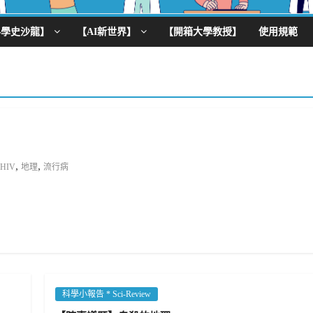
科學史沙龍】
【AI新世界】
【開箱大學教授】
使用規範
,
,
HIV
地理
流行病
科學小報告 * Sci-Review