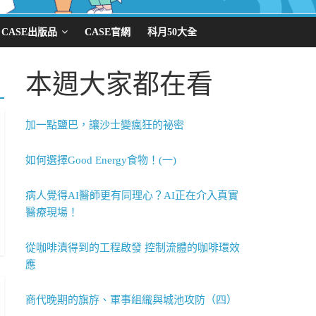
CASE出版品
CASE官網
科月50大全
本週大家都在看
加一點鹽巴，讓沙士變瘋狂的祕密
如何選擇Good Energy食物！(一)
病人覺得AI醫師更有同理心？AI正在介入真實
醫療現場！
從咖啡漬得到的工程啟發 控制流體的咖啡環效
應
商代晚期的旗斿、軍事組織與城池攻防（四）