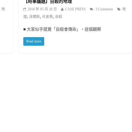
【時事議題】自殺的地理
地
2010 年 05 月 28 日
CASE PRESS
3 Comments
地
,
,
,
理
涂爾幹
社會學
自殺
■ 大家似乎感覺「自殺會傳染」，這個觀察
Read more