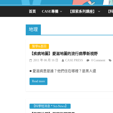
首頁
CASE專欄
【探索系列講座】
【
地理
醫學&基因
【疾病地圖】愛滋地圖的流行病學新視野
2011 年 06 月 16 日
CASE PRESS
0 Comment
■ 愛滋病患是誰？他們住在哪裡？是黑人還
Read more
【科學短消息 * Sci-News】