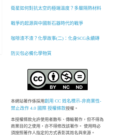
衛星如何對抗太空的極端溫度？多層隔熱材料
戰爭的起源與中國新石器時代的戰爭
咖啡渣不渣？化學故事(二)：化身SCG永續磚
防災包必備化學物質
創用 CC 姓名標示-非商業性-
本網站著作係採用
禁止改作 4.0 國際 授權條款
授權。
本授權條款允許使用者散布、傳輸著作，但不得為
商業目的之使用，亦不得修改該著作。 使用時必
須按照著作人指定的方式表彰其姓名與來源。