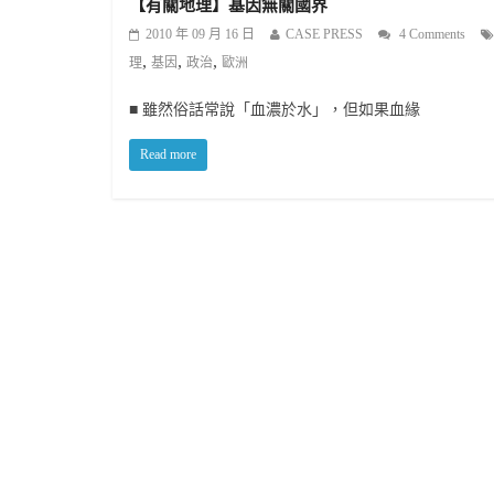
【有關地理】基因無關國界
2010 年 09 月 16 日
CASE PRESS
4 Comments
,
,
,
理
基因
政治
歐洲
■ 雖然俗話常說「血濃於水」，但如果血緣
Read more