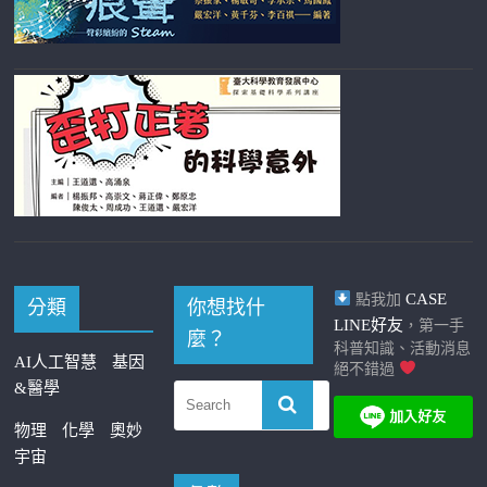
CASE
點我加
分類
你想找什
LINE好友
，第一手
麼？
科普知識、活動消息
AI人工智慧
基因
絕不錯過
&醫學
物理
化學
奧妙
宇宙