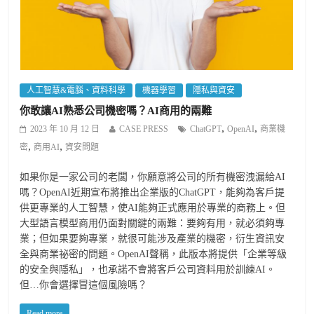
人工智慧&電腦、資料科學
機器學習
隱私與資安
你敢讓AI熟悉公司機密嗎？AI商用的兩難
,
,
2023 年 10 月 12 日
CASE PRESS
ChatGPT
OpenAI
商業機
,
,
密
商用AI
資安問題
如果你是一家公司的老闆，你願意將公司的所有機密洩漏給AI
嗎？OpenAI近期宣布將推出企業版的ChatGPT，能夠為客戶提
供更專業的人工智慧，使AI能夠正式應用於專業的商務上。但
大型語言模型商用仍面對關鍵的兩難：要夠有用，就必須夠專
業；但如果要夠專業，就很可能涉及產業的機密，衍生資訊安
全與商業祕密的問題。OpenAI聲稱，此版本將提供「企業等級
的安全與隱私」，也承諾不會將客戶公司資料用於訓練AI。
但…你會選擇冒這個風險嗎？
Read more