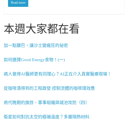
Read more
本週大家都在看
加一點鹽巴，讓沙士變瘋狂的祕密
如何選擇Good Energy食物！(一)
病人覺得AI醫師更有同理心？AI正在介入真實醫療現場！
從咖啡漬得到的工程啟發 控制流體的咖啡環效應
商代晚期的旗斿、軍事組織與城池攻防（四）
衛星如何對抗太空的極端溫度？多層隔熱材料