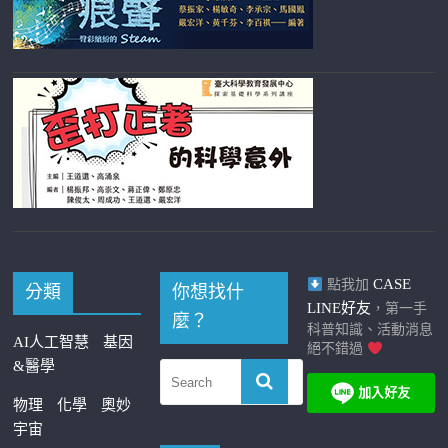
CASE
點我加
分類
你想找什
LINE好友
，第一手
麼？
科普知識、活動消息
AI人工智慧
基因
絕不錯過
&醫學
物理
化學
奧妙
宇宙