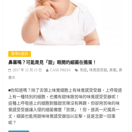
醫學&基因
鼻塞嗎？可能是見「甜」眼開的細菌在搗蛋！
,
,
,
2017 年 12 月 15 日
CASE PRESS
免疫
味覺感受器
鼻塞
鼻
竇炎
■你知道嗎？除了舌頭上味覺細胞上有味覺感受受器，上呼吸道
上有一種特別的細胞，也備有甜味跟苦味的味覺感受受器呢！
這種上呼吸道上的細胞對酸甜苦辣沒有興趣，但卻用苦味的味
覺感受受器讓入侵的細菌備嘗「苦頭」！但，道高一尺魔高一
丈，細菌也能用甜味味覺感受器加以反擊。這是怎麼一回事
呢？