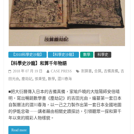
【2018科學史沙龍】
【科學史沙龍】
數學
科學史
【科學史沙龍】和算千年物語
,
,
,
2018 年 07 月 19 日
CASE PRESS
割算書
合算
吉備真備
吉
,
,
,
,
田光由
塵劫記
張秉瑩
數學
澀川春海
■把大衍曆傳入日本的吉備真備，家喻戶曉的大陰陽師安倍晴
明，寫出暢銷數學書《塵劫記》的吉田光由，編纂第一套日本
自製曆法的澀川春海，以一己之力製作出第一套日本全國地圖
的伊能忠敬⋯⋯講者藉由相關史蹟探訪，引領聽眾一探和算千
年以來的精彩人物樣貌。
Read more