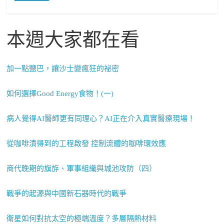
本週大家都在看
加一點鹽巴，讓沙士變瘋狂的祕密
如何選擇Good Energy食物！(一)
病人覺得AI醫師更有同理心？AI正在介入真實醫療現場！
從咖啡漬得到的工程啟發 控制流體的咖啡環效應
商代晚期的旗斿、軍事組織與城池攻防（四）
戰爭的起源與中國新石器時代的戰爭
衛星如何對抗太空的極端溫度？多層隔熱材料