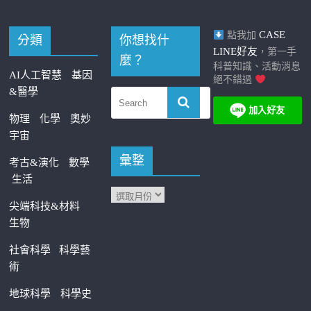
CASE
點我加
分類
你想找什
LINE好友
，第一手
麼？
科普知識、活動消息
AI人工智慧
基因
絕不錯過
&醫學
物理
化學
奧妙
宇宙
彙整
考古&演化
數學
生活
尖端科技&材料
生物
社會科學
科學藝
術
地球科學
科學史