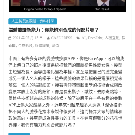
人工智慧&電腦、資料科學
媒體識讀新能力：你能辨別合成的假影片嗎？
,
,
,
2021 年 07 月 15 日
CASE PRESS
AI
DeepFake
人機互動
假
,
,
,
新聞
合成影片
媒體識讀
深偽
市面上有許多有趣的變臉或換臉APP，像是FaceApp，可以讓我
們上傳自己的照片後讓系統把我們的面貌從男性變女性、髮型
由短變為長、面容由老化變為年輕，甚至是把自己的臉完全變
成另一個人名人的樣子。這些變臉的效果仰賴的是電腦視覺來
辨識一個人的臉部細節，接著再仰賴電腦圖學的技術合成與改
變原本臉上沒有的細節，像是長出鬍子、皺紋、去除斑點等。
當這些技術越來越成熟的時候，除了被應用在一些有趣的美妝
APP上供大家娛樂之外，近年來也越來越多人透過「深偽技術」
把不同人的臉移花接木來製作假影片，進而操弄大眾的情緒和
政治意向，甚至是成為性暴力的工具。在這真假難分的花花世
界裡，我們有能力判別合成影片嗎？