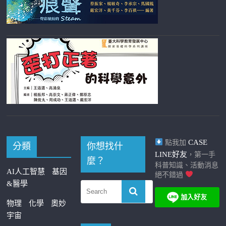
CASE
點我加
分類
你想找什
LINE好友
，第一手
麼？
科普知識、活動消息
AI人工智慧
基因
絕不錯過
&醫學
物理
化學
奧妙
宇宙