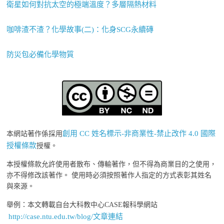
衛星如何對抗太空的極端溫度？多層隔熱材料
咖啡渣不渣？化學故事(二)：化身SCG永續磚
防災包必備化學物質
創用 CC 姓名標示-非商業性-禁止改作 4.0 國際
本網站著作係採用
授權條款
授權。
本授權條款允許使用者散布、傳輸著作，但不得為商業目的之使用，
亦不得修改該著作。 使用時必須按照著作人指定的方式表彰其姓名
與來源。
舉例：本文轉載自台大科教中心CASE報科學網站
http://case.ntu.edu.tw/blog/文章連結