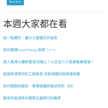
Read more
本週大家都在看
加一點鹽巴，讓沙士變瘋狂的祕密
如何選擇Good Energy食物！(一)
病人覺得AI醫師更有同理心？AI正在介入真實醫療現場！
從咖啡漬得到的工程啟發 控制流體的咖啡環效應
商代晚期的旗斿、軍事組織與城池攻防（四）
戰爭的起源與中國新石器時代的戰爭