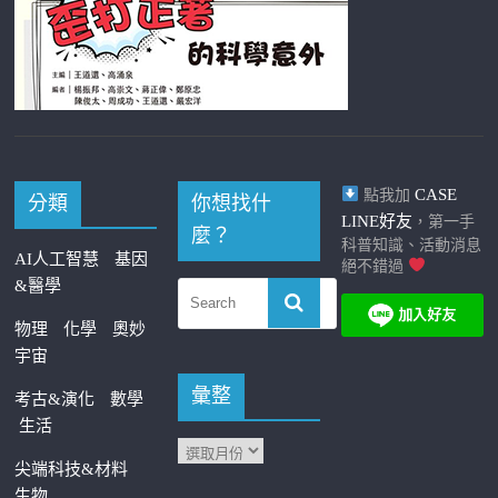
CASE
點我加
分類
你想找什
LINE好友
，第一手
麼？
科普知識、活動消息
AI人工智慧
基因
絕不錯過
&醫學
物理
化學
奧妙
宇宙
彙整
考古&演化
數學
生活
尖端科技&材料
生物