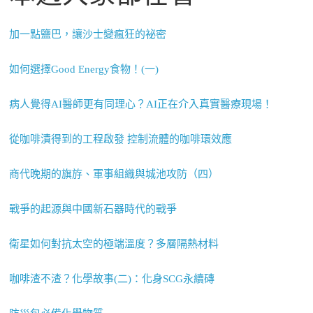
加一點鹽巴，讓沙士變瘋狂的祕密
如何選擇Good Energy食物！(一)
病人覺得AI醫師更有同理心？AI正在介入真實醫療現場！
從咖啡漬得到的工程啟發 控制流體的咖啡環效應
商代晚期的旗斿、軍事組織與城池攻防（四）
戰爭的起源與中國新石器時代的戰爭
衛星如何對抗太空的極端溫度？多層隔熱材料
咖啡渣不渣？化學故事(二)：化身SCG永續磚