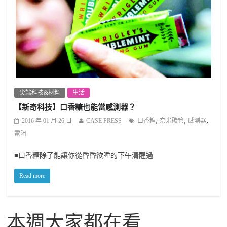
尖端科技&材料
生活
【新奇科技】口香糖也能當感測器？
,
,
,
2016 年 01 月 26 日
CASE PRESS
口香糖
奈米碳管
感測器
電阻
■口香糖除了能讓你從昏昏欲睡的下午清醒過
Read more
本週大家都在看