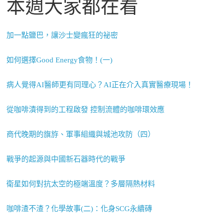
本週大家都在看
加一點鹽巴，讓沙士變瘋狂的祕密
如何選擇Good Energy食物！(一)
病人覺得AI醫師更有同理心？AI正在介入真實醫療現場！
從咖啡漬得到的工程啟發 控制流體的咖啡環效應
商代晚期的旗斿、軍事組織與城池攻防（四）
戰爭的起源與中國新石器時代的戰爭
衛星如何對抗太空的極端溫度？多層隔熱材料
咖啡渣不渣？化學故事(二)：化身SCG永續磚