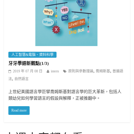
人工智慧&電腦、資料科學
牙牙學語新觀點(1/3)
,
,
2019 年 07 月 08 日
intern
原則與參數理論
喬姆斯基
普遍語
,
法
自然語言
上世紀美國語言學巨擘喬姆斯基對語言學的巨大革新，包括人
類幼兒如何學習語言的假設與解釋，正被推翻中。
Read more