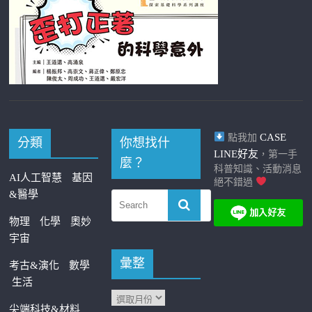
CASE
點我加
分類
你想找什
LINE好友
，第一手
麼？
科普知識、活動消息
AI人工智慧
基因
絕不錯過
&醫學
物理
化學
奧妙
宇宙
彙整
考古&演化
數學
生活
尖端科技&材料