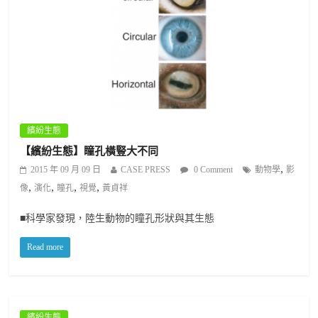
繽紛生態
【繽紛生態】瞳孔橫豎大不同
,
2015 年 09 月 09 日
CASE PRESS
0 Comment
動物學
影
,
,
,
,
像
演化
瞳孔
視覺
黃貞祥
■科學家發現，陸生動物的瞳孔形狀與其生態
Read more
繽紛生態