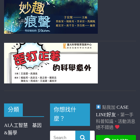
CASE
點我加
分類
你想找什
LINE好友
，第一手
麼？
科普知識、活動消息
AI人工智慧
基因
絕不錯過
&醫學