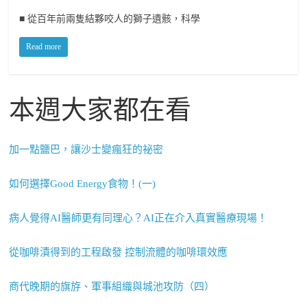
■ 從百年前兩隻結夥咬人的獅子遺骸，科學
Read more
本週大家都在看
加一點鹽巴，讓沙士變瘋狂的祕密
如何選擇Good Energy食物！(一)
病人覺得AI醫師更有同理心？AI正在介入真實醫療現場！
從咖啡漬得到的工程啟發 控制流體的咖啡環效應
商代晚期的旗斿、軍事組織與城池攻防（四）