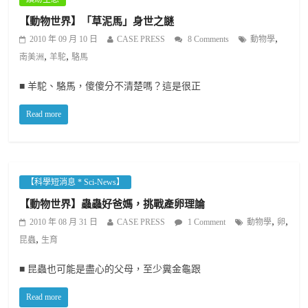
【動物世界】「草泥馬」身世之謎
,
2010 年 09 月 10 日
CASE PRESS
8 Comments
動物學
,
,
南美洲
羊駝
駱馬
■ 羊駝、駱馬，傻傻分不清楚嗎？這是很正
Read more
【科學短消息 * Sci-News】
【動物世界】蟲蟲好爸媽，挑戰產卵理論
,
,
2010 年 08 月 31 日
CASE PRESS
1 Comment
動物學
卵
,
昆蟲
生育
■ 昆蟲也可能是盡心的父母，至少糞金龜跟
Read more