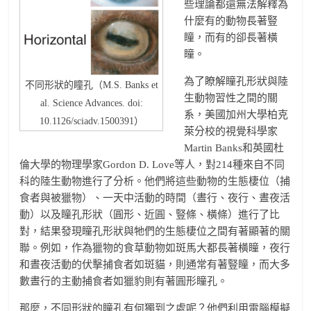
些理論都還無法解釋為
什麼有的動物長著豎
瞳，而有的卻長著橫
瞳。
為了瞭解瞳孔形狀與陸
不同形狀的瞳孔（M.S. Banks et
生動物習性之間的關
al. Science Advances. doi:
系，美國加州大學柏克
10.1126/sciadv.1500391）
萊分校的視覺科學家
Martin Banks和英國杜
倫大學的物理學家Gordon D. Love等人，對214種來自不同
科的陸生動物進行了分析。他們將這些動物的生態棲位（捕
食者與被獵物）、一天中活動的時間（晝行、夜行、晝夜活
動）以及瞳孔形狀（圓形、近圓、豎條、橫條）進行了比
對，結果發現瞳孔形狀與牠們的生態棲位之間有著顯著的關
聯。例如，作為獵物的食草動物如斑馬大都長著橫瞳，夜行
和晝夜活動的伏擊捕食者如斑貓，則通常有著豎瞳，而大多
數晝行的主動捕食者如獵豹則有著圓形瞳孔。
那麼，不同形狀的瞳孔有何獨到之處呢？他們利用電腦模擬