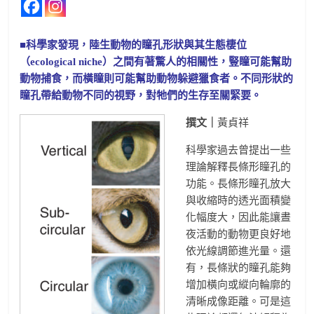
■科學家發現，陸生動物的瞳孔形狀與其生態棲位
（ecological niche）之間有著驚人的相關性，豎瞳可能幫助
動物捕食，而橫瞳則可能幫助動物躲避獵食者。不同形狀的
瞳孔帶給動物不同的視野，對牠們的生存至關緊要。
撰文｜
黃貞祥
科學家過去曾提出一些
理論解釋長條形瞳孔的
功能。長條形瞳孔放大
與收縮時的透光面積變
化幅度大，因此能讓晝
夜活動的動物更良好地
依光線調節進光量。還
有，長條狀的瞳孔能夠
增加橫向或縱向輪廓的
清晰成像距離。可是這