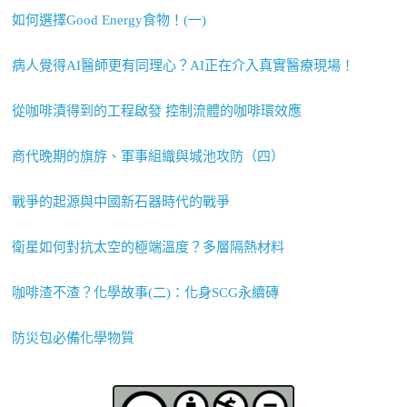
如何選擇Good Energy食物！(一)
病人覺得AI醫師更有同理心？AI正在介入真實醫療現場！
從咖啡漬得到的工程啟發 控制流體的咖啡環效應
商代晚期的旗斿、軍事組織與城池攻防（四）
戰爭的起源與中國新石器時代的戰爭
衛星如何對抗太空的極端溫度？多層隔熱材料
咖啡渣不渣？化學故事(二)：化身SCG永續磚
防災包必備化學物質