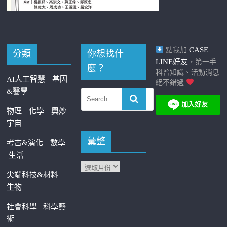
CASE
點我加
分類
你想找什
LINE好友
，第一手
麼？
科普知識、活動消息
AI人工智慧
基因
絕不錯過
&醫學
物理
化學
奧妙
宇宙
彙整
考古&演化
數學
生活
尖端科技&材料
生物
社會科學
科學藝
術