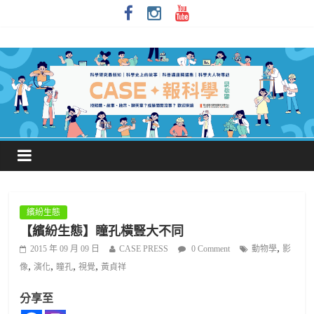
繽紛生態
【繽紛生態】瞳孔橫豎大不同
,
2015 年 09 月 09 日
CASE PRESS
0 Comment
動物學
影
,
,
,
,
像
演化
瞳孔
視覺
黃貞祥
分享至