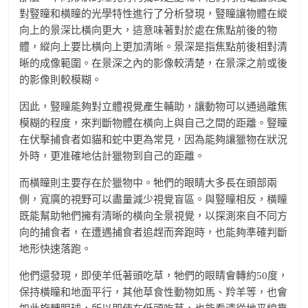
對豎瞳和橫瞳的光學特性進行了分析發現，豎瞳讓物體在縱
向上的景深比橫向更大，這意味著對於處在焦點前後的物
體，縱向上要比橫向上更加清晰。景深是指焦點前後相對清
晰的成像範圍。在景深之內的影像較清楚，在景深之前或後
的影像則較模糊。
因此，豎瞳能夠對立體視覺產生輔助，讓動物可以通過離焦
模糊的程度，來判斷物體在橫向上與自己之間的距離。豎瞳
在伏擊捕食者如貓和蛇中更為常見，因為能夠讓獵物在狀況
外時，更准確地估計獵物到自己的距離。
而橫瞳則主要存在於獵物中。牠們的眼睛大多長在頭部兩
側，寬廣的視野可以盡量減少視覺盲區。與豎瞳相反，橫瞳
既能幫助牠們擁有清晰的橫向全景視覺，以探測來自不同方
向的捕食者，在遭遇捕食者追趕而奔跑時，也能夠準確判斷
地形快速落跑。
他們還發現，即使羊低著頭吃草，牠們的眼睛會轉約50度，
保持橫瞳和地面平行，其他草食性動物如馬、羚羊等，也會