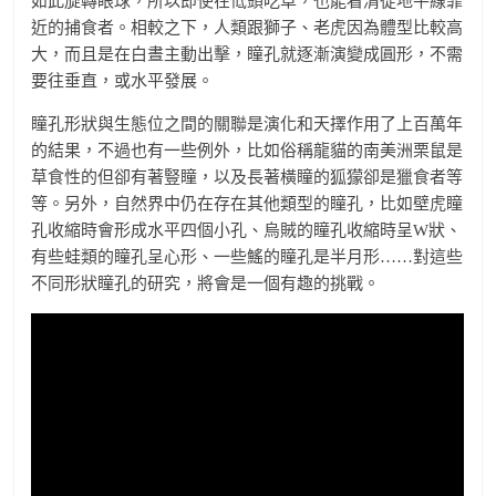
如此旋轉眼球，所以即使在低頭吃草，也能看清從地平線靠
近的捕食者。相較之下，人類跟獅子、老虎因為體型比較高
大，而且是在白晝主動出擊，瞳孔就逐漸演變成圓形，不需
要往垂直，或水平發展。
瞳孔形狀與生態位之間的關聯是演化和天擇作用了上百萬年
的結果，不過也有一些例外，比如俗稱龍貓的南美洲栗鼠是
草食性的但卻有著豎瞳，以及長著橫瞳的狐獴卻是獵食者等
等。另外，自然界中仍在存在其他類型的瞳孔，比如壁虎瞳
孔收縮時會形成水平四個小孔、烏賊的瞳孔收縮時呈W狀、
有些蛙類的瞳孔呈心形、一些鰩的瞳孔是半月形……對這些
不同形狀瞳孔的研究，將會是一個有趣的挑戰。