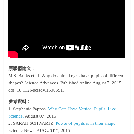
原學術論文：
M.S. Banks et al. Why do animal eyes have pupils of different
shapes? Science Advances. Published online August 7, 2015.
doi: 10.1126/sciadv.1500391.
參考資料：
1. Stephanie Pappas.
Why Cats Have Vertical Pupils. Live
Science.
August 07, 2015.
2. SARAH SCHWARTZ.
Power of pupils is in their shape.
Science News. AUGUST 7, 2015.