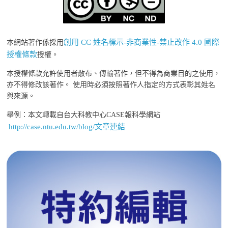
創用 CC 姓名標示-非商業性-禁止改作 4.0 國際
本網站著作係採用
授權條款
授權。
本授權條款允許使用者散布、傳輸著作，但不得為商業目的之使用，
亦不得修改該著作。 使用時必須按照著作人指定的方式表彰其姓名
與來源。
舉例：本文轉載自台大科教中心CASE報科學網站
http://case.ntu.edu.tw/blog/文章連結