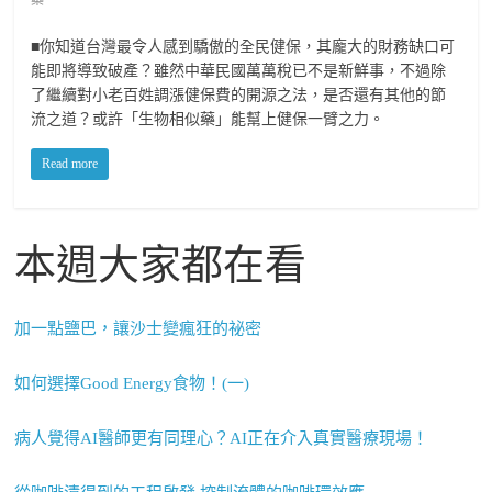
藥
■你知道台灣最令人感到驕傲的全民健保，其龐大的財務缺口可
能即將導致破產？雖然中華民國萬萬稅已不是新鮮事，不過除
了繼續對小老百姓調漲健保費的開源之法，是否還有其他的節
流之道？或許「生物相似藥」能幫上健保一臂之力。
Read more
本週大家都在看
加一點鹽巴，讓沙士變瘋狂的祕密
如何選擇Good Energy食物！(一)
病人覺得AI醫師更有同理心？AI正在介入真實醫療現場！