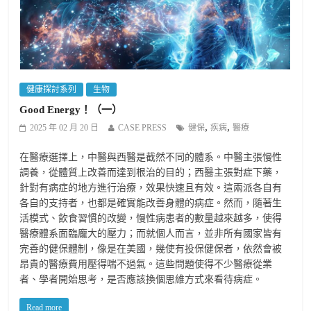
健康探討系列
生物
Good Energy！（一）
,
,
2025 年 02 月 20 日
CASE PRESS
健保
疾病
醫療
在醫療選擇上，中醫與西醫是截然不同的體系。中醫主張慢性
調養，從體質上改善而達到根治的目的；西醫主張對症下藥，
針對有病症的地方進行治療，效果快速且有效。這兩派各自有
各自的支持者，也都是確實能改善身體的病症。然而，隨著生
活模式、飲食習慣的改變，慢性病患者的數量越來越多，使得
醫療體系面臨龐大的壓力；而就個人而言，並非所有國家皆有
完善的健保體制，像是在美國，幾使有投保健保者，依然會被
昂貴的醫療費用壓得喘不過氣。這些問題使得不少醫療從業
者、學者開始思考，是否應該換個思維方式來看待病症。
Read more