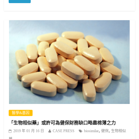
醫學&基因
「生物相似藥」或許可為健保財務缺口略盡棉薄之力
,
,
2019 年 01 月 16 日
CASE PRESS
biosimilar
健保
生物相似