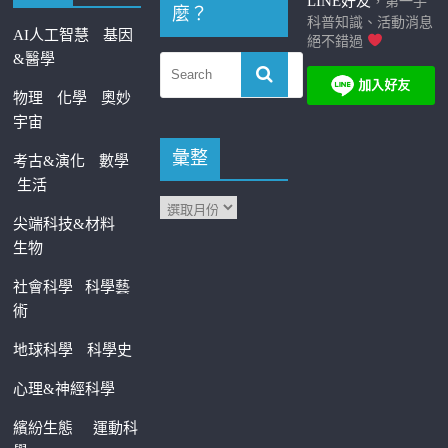
LINE好友
，第一手
麼？
科普知識、活動消息
AI人工智慧
基因
絕不錯過
&醫學
物理
化學
奧妙
宇宙
彙整
考古&演化
數學
生活
尖端科技&材料
生物
社會科學
科學藝
術
地球科學
科學史
心理&神經科學
繽紛生態
運動科