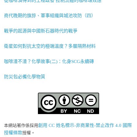
從咖啡漬得到的工程啟發 控制流體的咖啡環效應
商代晚期的旗斿、軍事組織與城池攻防（四）
戰爭的起源與中國新石器時代的戰爭
衛星如何對抗太空的極端溫度？多層隔熱材料
咖啡渣不渣？化學故事(二)：化身SCG永續磚
防災包必備化學物質
創用 CC 姓名標示-非商業性-禁止改作 4.0 國際
本網站著作係採用
授權條款
授權。