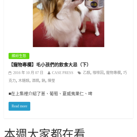
繽紛生態
【寵物專欄】毛小孩們的飲食大忌（下）
,
,
,
2016 年 10 月 07 日
CASE PRESS
乙醇
咖啡因
寵物專欄
巧
,
,
,
,
克力
木糖醇
酒精
鈉
陳瑩
■在上集裡介紹了蔥、葡萄、夏威夷果仁、啤
Read more
本週大家都在看