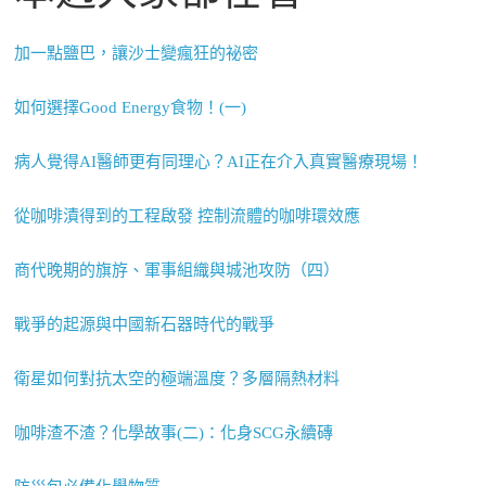
加一點鹽巴，讓沙士變瘋狂的祕密
如何選擇Good Energy食物！(一)
病人覺得AI醫師更有同理心？AI正在介入真實醫療現場！
從咖啡漬得到的工程啟發 控制流體的咖啡環效應
商代晚期的旗斿、軍事組織與城池攻防（四）
戰爭的起源與中國新石器時代的戰爭
衛星如何對抗太空的極端溫度？多層隔熱材料
咖啡渣不渣？化學故事(二)：化身SCG永續磚