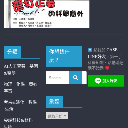
CASE
點我加
分類
你想找什
LINE好友
，第一手
麼？
科普知識、活動消息
AI人工智慧
基因
絕不錯過
&醫學
物理
化學
奧妙
宇宙
彙整
考古&演化
數學
生活
尖端科技&材料
生物