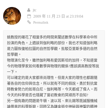
jtc
2009 年 11 月 23 日 at 23:19:04
Permalink
姚教授的確花了相當多的時間來闡述數學在科學革命中所
扮演的角色。上週談到伽利略的部份，我也才知道伽利略
是力圖恢復柏拉圖的自然哲學觀，批駁亞里斯多德的自然
哲學觀。
物理演化至今，雖然伽利略有愛因斯坦的加持，不知道當
今的物理學家如何看數學與物理的關係?應該請高教授等說
一下。
可以確定的是大家都崇尚理性，但是大家的理性也都跟隨
著各自的信仰與信念，所以就有不同的假說。勇於對抗當
時教會勢力的如哥白尼、伽利略等，今天都成了偉人。而
今天的科學是否也隱藏了當初教會的冥頑而不自知?
另一個有趣的問題是牛頓、波以耳、來比錫等既誠服機械
論帶來的科學新貌，同時又為鍊金術中神秘與神聖的精神