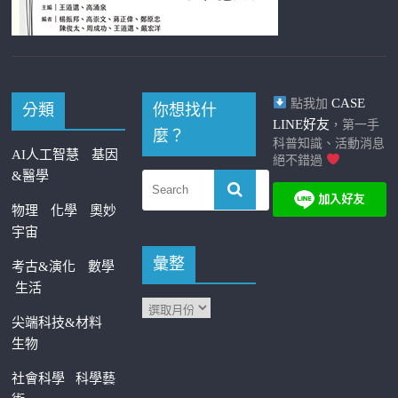
CASE
點我加
分類
你想找什
LINE好友
，第一手
麼？
科普知識、活動消息
AI人工智慧
基因
絕不錯過
&醫學
物理
化學
奧妙
宇宙
彙整
考古&演化
數學
生活
尖端科技&材料
生物
社會科學
科學藝