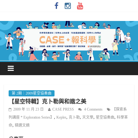
第 2期：2009星空協奏曲
【星空特輯】克卜勒與和諧之美
2009 年 11 月 23 日
CASE PRESS
4 Comments
【探索系
,
,
,
,
,
列講座 * Exploration Series】
Kepler
克卜勒
天文學
星空協奏曲
科學革
,
命
精選文摘