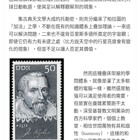
球日動軌道，使其足以解釋觀察到的現象。
集古典天文學大成的托勒密，則充分繼承了柏拉圖的
「加法」之學，不斷在既有的知識體系上疊加理論。一來這
可以解決問題，二來也不違背亞里斯多德所奠定的宇宙觀；
即使它仍有力有未逮之處（比方說天空中的行星亮度會有變
化的現象），但並不足以讓人否定其價值。
然而這種疊床架屋的學
問體系，就像是灌了太多軟
體的電腦一樣，雖然還是勉
強可以滿足使用者的需要，
但是實在龐雜累贅跑不太
動。深受基督教文明薰染的
西方科學家們，個個上教
堂、相信世間萬物有其和諧
性（harmony），這樣的和