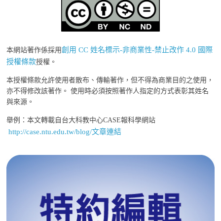
創用 CC 姓名標示-非商業性-禁止改作 4.0 國際
本網站著作係採用
授權條款
授權。
本授權條款允許使用者散布、傳輸著作，但不得為商業目的之使用，
亦不得修改該著作。 使用時必須按照著作人指定的方式表彰其姓名
與來源。
舉例：本文轉載自台大科教中心CASE報科學網站
http://case.ntu.edu.tw/blog/文章連結