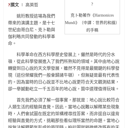
?
?
撰文
∣ 高英哲
克卜勒著作《Harmonices
姚珩教授這場為我們
帶來的演講主題，是十七
Mundi》（中譯：世界的和諧）
世紀由哥白尼、克卜勒與
的手稿
伽利略共同發動的科學革
命。
科學革命在西方科學歷史發展上，儼然是時代的分水
嶺，從此科學發展進入了我們所熟知的領域。其中由地心說
轉變到日心說的天文學發展，雖然不見得是最關鍵的科學發
現（這份榮耀我們一般會歸諸牛頓），但無疑是最有代表性
的。因為當時的日心說並不比地心說更符合天文觀測結果，
卻一舉撼動屹立一千五百年的地心說，箇中道理值得玩味。
首先我們必須了解一個事實，那就是：地心說比較符合
人類生活的經驗與直覺。因此，當地心說難以解釋某些現象
時，人們會試圖在既定的架構裡尋找答案，而非逕自以違背
經驗與直覺的方式，挑戰那些看似理所當然的命題。當地心
說無法解釋節氣形成的原因時，柏拉圖就稍微修改既有的天