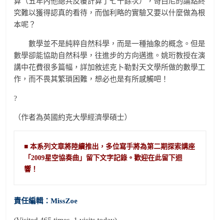
算（五年內他總共反覆計算了七十餘次），哥白尼的論點終
究難以獲得認真的看待，而伽利略的實驗又要以什麼做為根
本呢？
數學並不是純粹自然科學，而是一種抽象的概念。但是
數學卻能協助自然科學，往進步的方向邁進。姚珩教授在演
講中花費很多篇幅，詳加敘述克卜勒對天文學所做的數學工
作，而不畏其繁瑣困難，想必也是有所感觸吧！
?
（作者為英國約克大學經濟學碩士）
■ 本系列文章將陸續推出，多位寫手將為第二期探索講座
「2009星空協奏曲」留下文字記錄。歡迎在此留下迴
責任編輯：MissZoe