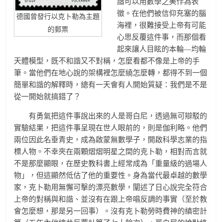
諧可以用數學之美作為表
徵。在他們被信仰充塞的腦
德國曾發行以克卜勒為主題
海裡，很難接受上帝有可能
的郵票
心思反覆這件事，而那個看
起來讓人目眩的本輪—均輪
天體模型，既不和諧又不對稱，怎麼看都不像是上帝的手
筆。當他們在地心說的架構裡怎麼繞怎麼轉，都得不到一個
簡單和諧的解釋時，總有一天會有人開始質疑：我們是不是
從一開始就搞錯了？
有勇氣把這件事說出來的人是哥白尼，透過無可辯駁的
實驗結果，把這件事呈現在世人眼前的，則是伽利略。他們
兩位因此名垂青史，成為啟蒙無數學子，開啟科學志業的指
標人物。不幸夾在兩顆熠熠明星之間的克卜勒，相對而言就
不是那麼顯眼，在歷史教科書上經常成為「重量級的過場人
物」，但這顯然低估了他的重要性。身為當代最卓越的數學
家，克卜勒用無懈可擊的漂亮數學，闡述了日心說完全符合
上帝的對稱與和諧、並沒有在跟上帝唱反調的事實（至於教
會怎麼想，那是另一回事）。沒有克卜勒勞時費神的縝密計