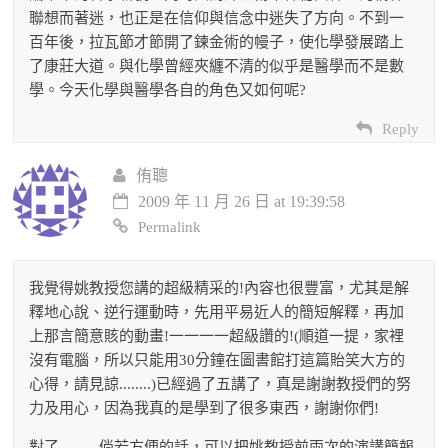
聯想而著迷，也正是在信仰與信念中迷失了方向。不到一
百年後，拉瓦節才節開了鍊金術的幔子，使化學發展踏上
了康莊大道。與化學曾經夾纏不清的似乎是醫學而不是數
學。今天化學與醫學各自的角色又如何呢?
Reply
侑聰
2009 年 11 月 26 日 at 19:39:58
Permalink
我覺得姚教授您講的超級精采的!內容也很豐富，尤其是解
釋地心說、逆行運動時，先用平易近人的簡短解釋，再加
上那言簡意賅的動畫!一一一一超級讚的!(順道一提，家裡
沒有電腦，所以只能用30分鐘在圖書館打這篇貽笑大方的
心得，請見諒........)已經過了五講了，真是謝謝教授們的努
力及用心，因為我真的是學到了很多東西，謝謝你們!
對了..........倘若方便的話，可以把姚教授前兩次的演講簡報