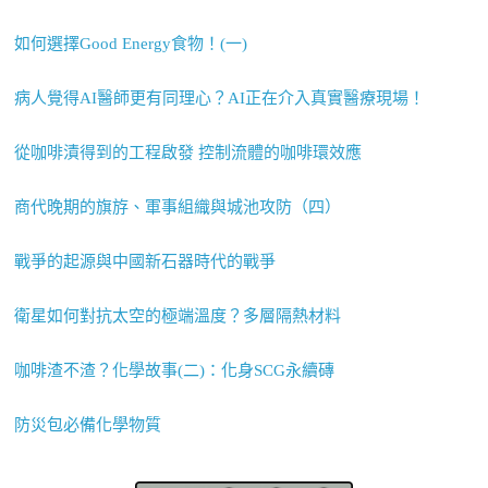
如何選擇Good Energy食物！(一)
病人覺得AI醫師更有同理心？AI正在介入真實醫療現場！
從咖啡漬得到的工程啟發 控制流體的咖啡環效應
商代晚期的旗斿、軍事組織與城池攻防（四）
戰爭的起源與中國新石器時代的戰爭
衛星如何對抗太空的極端溫度？多層隔熱材料
咖啡渣不渣？化學故事(二)：化身SCG永續磚
防災包必備化學物質