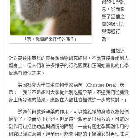
微的化學訊
息，從而影
響了狐猴之
間的吸引力
與溝通行
為。
「嗯，我聞起來怪怪的嗎？」
雖然這
針對高達兩英尺的靈長類動物研究結果，不應直接推論到人
類身上，但人們和許多猴子的行為觀察和正開始量化的化學
反應有類似之處。
美國杜克大學生殖生物學家德芮（
Christine Drea
）表
示：「我並不是想叫大家從此別吃避孕藥，不過我們從狐猴
身上所發現的結果，應該在人類社會裡做進一步的探討。」
透過荷爾蒙避孕藥的作用，可以讓狐猴的身體以為牠們
懷孕了，從而防止排卵。但是這些激素是很強效的，可能的
副作用包括性功能與調情的障礙。一些有關避孕藥副作用的
研究已經注意到，避孕藥可能會明顯的干擾婦女對男性味道