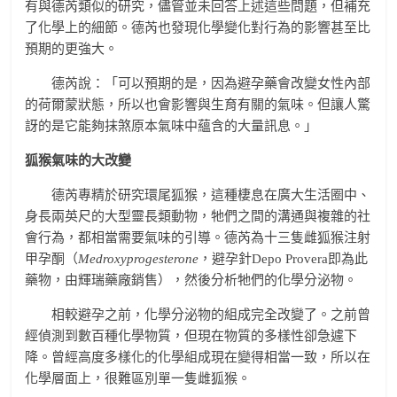
有與德芮類似的研究，儘管並未回答上述這些問題，但補充
了化學上的細節。德芮也發現化學變化對行為的影響甚至比
預期的更強大。
德芮說：「可以預期的是，因為避孕藥會改變女性內部
的荷爾蒙狀態，所以也會影響與生育有關的氣味。但讓人驚
訝的是它能夠抹煞原本氣味中蘊含的大量訊息。」
狐猴氣味的大改變
德芮專精於研究環尾狐猴，這種棲息在廣大生活圈中、
身長兩英尺的大型靈長類動物，牠們之間的溝通與複雜的社
會行為，都相當需要氣味的引導。德芮為十三隻雌狐猴注射
甲孕酮（
Medroxyprogesterone
，避孕針Depo Provera即為此
藥物，由輝瑞藥廠銷售），然後分析牠們的化學分泌物。
相較避孕之前，化學分泌物的組成完全改變了。之前曾
經偵測到數百種化學物質，但現在物質的多樣性卻急遽下
降。曾經高度多樣化的化學組成現在變得相當一致，所以在
化學層面上，很難區別單一隻雌狐猴。