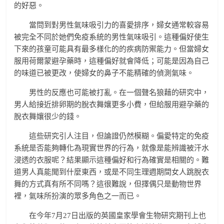
的好惡。
當問到對男性氣味吸引力的喜愛排序，婦女通常較容易
被完全不同於她們免疫系統的男性氣味吸引。這種偏好使生
下來的孩童可能具有最多樣化的的疾病防禦能力。但當婦女
服用荷爾蒙避孕藥時，這種偏好就會降低；可能是因為自己
的味道已被更改，使婦女的鼻子不能精確的偵測氣味。
男性的反應也可能被打亂。在一個聲名狼藉的研究中，
男人給接近排卵期的脫衣舞孃更多小費，但給服用避孕藥的
脫衣舞孃很少的錢。
這些研究引人注目，但論證仍然模糊。偏愛特定的免疫
系統是否能夠轉化為現實世界的行為，就像是能辨識被汗水
浸透的衣服呢？結果顯示這種偏好和行為確實是相關的。難
道男人真能聞到什麼東西，或是不同生理週期間女人跳脫衣
舞的方式真有所不同嗎？這很難說，但擇偶只是動物世界
裡，氣味所扮演的眾多角色之一而已。
在今年7月27日出版的英國皇家學會生物研究期刊上也