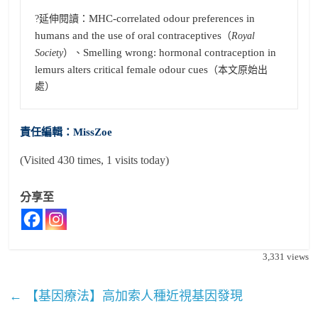
MHC-correlated odour preferences in 
?延伸閱讀：
humans and the use of oral contraceptives
（
Royal 
Smelling wrong: hormonal contraception in 
Society
）、
lemurs alters critical female odour cues
（本文原始出
處）
責任編輯：MissZoe
(Visited 430 times, 1 visits today)
分享至
3,331
views
←
【基因療法】高加索人種近視基因發現