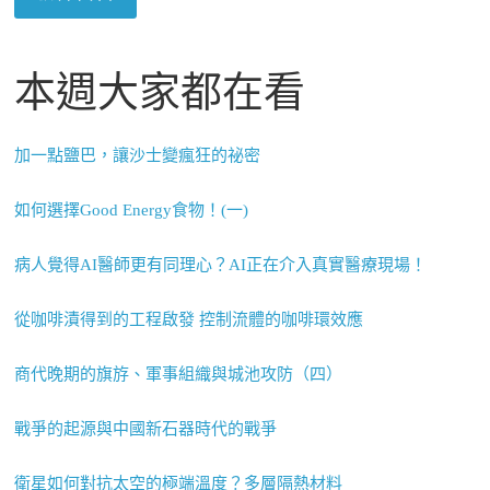
本週大家都在看
加一點鹽巴，讓沙士變瘋狂的祕密
如何選擇Good Energy食物！(一)
病人覺得AI醫師更有同理心？AI正在介入真實醫療現場！
從咖啡漬得到的工程啟發 控制流體的咖啡環效應
商代晚期的旗斿、軍事組織與城池攻防（四）
戰爭的起源與中國新石器時代的戰爭
衛星如何對抗太空的極端溫度？多層隔熱材料