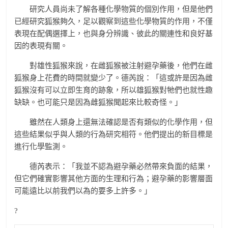
研究人員尚未了解各種化學物質的個別作用，但是他們
已經研究狐猴夠久，足以觀察到這些化學物質的作用，不僅
表現在配偶選擇上，也與身分辨識、彼此的關連性和良好基
因的表現有關。
對雄性狐猴來說，在雌狐猴被注射避孕藥後，他們在雌
狐猴身上花費的時間就變少了。德芮說：「這或許是因為雌
狐猴沒有可以立即生育的跡象，所以雄狐猴對牠們也就性趣
缺缺。也可能只是因為雌狐猴聞起來比較奇怪。」
雖然在人類身上還無法確認是否有類似的化學作用，但
這些結果似乎與人類的行為研究相符。他們提出的新目標是
進行化學監測。
德芮表示：「我並不認為避孕藥必然帶來負面的結果，
但它們確實影響其他方面的生理和行為；避孕藥的影響層面
可能遠比以前我們以為的要多上許多。」
?