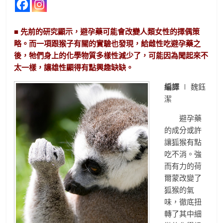
■ 先前的研究顯示，避孕藥可能會改變人類女性的擇偶策
略。而一項跟猴子有關的實驗也發現，給雌性吃避孕藥之
後，牠們身上的化學物質多樣性減少了，可能因為聞起來不
太一樣，讓雄性顯得有點興趣缺缺。
編譯
∣ 魏鈺
潔
避孕藥
的成分或許
讓狐猴有點
吃不消。強
而有力的荷
爾蒙改變了
狐猴的氣
味，徹底扭
轉了其中細