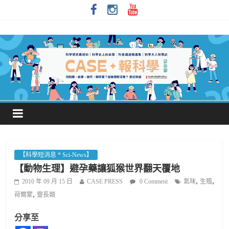
【科學短消息 * Sci-News】
【動物生理】避孕藥讓狐猴世界翻天覆地
,
,
2010 年 09 月 15 日
CASE PRESS
0 Comment
氣味
生殖
,
荷爾蒙
靈長類
分享至