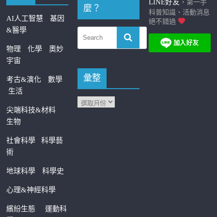
LINE好友
，第一手
麼？
科普知識、活動消息
AI人工智慧
基因
絕不錯過
&醫學
物理
化學
奧妙
宇宙
彙整
考古&演化
數學
生活
尖端科技&材料
生物
社會科學
科學藝
術
地球科學
科學史
心理&神經科學
繽紛生態
運動科