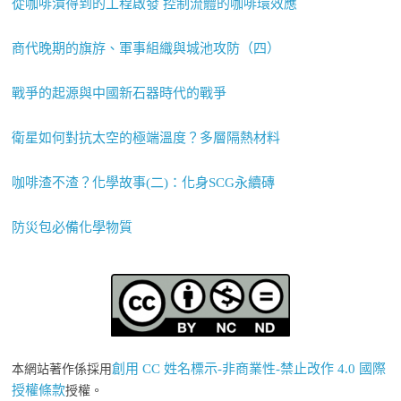
從咖啡漬得到的工程啟發 控制流體的咖啡環效應
商代晚期的旗斿、軍事組織與城池攻防（四）
戰爭的起源與中國新石器時代的戰爭
衛星如何對抗太空的極端溫度？多層隔熱材料
咖啡渣不渣？化學故事(二)：化身SCG永續磚
防災包必備化學物質
創用 CC 姓名標示-非商業性-禁止改作 4.0 國際
本網站著作係採用
授權條款
授權。