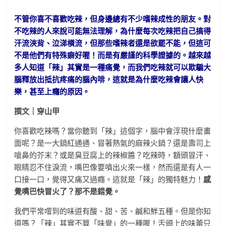
不管你喜不喜歡吃辣，但身邊總有不少嗜辣成性的朋友。對
不吃辣的人來說可能無法理解，為什麼每次吃辣把自己搞得
汗流浹背、泣涕橫流，但那些嗜辣者還是欲罷不能，但這可
不是他們有特殊癖好喔！而是有嚴謹的科學證據的。越來越
多人知道「辣」其實是一種痛覺，而我們吃辣就可以欺騙大
腦釋放出抵抗疼痛的腦內啡，這就是為什麼吃辣會讓人快
樂，甚至上癮的原因。
撰文｜穿山甲
你喜歡吃辣嗎？當你聽到「辣」這個字，腦中會浮現什麼畫
面呢？是一大鍋紅通通、冒著熱氣的麻辣火鍋？還是壽司上
嗆鼻的芥末？或是臭豆腐上的辣椒醬？吃辣時，額頭冒汗、
眼睛忍不住淚流，嘴巴像要噴出火來一樣，然而還是有人一
口接一口，覺得又痛又過癮。這就是「辣」的獨特魅力！
感
覺嘴巴快冒火了？那不是錯覺。
我們平常嚐到的味道有酸、甜、苦、鹹和鮮五種。但是你知
道嗎？「辣」其實不算「味覺」的一種喔！舌頭上的味蕾只