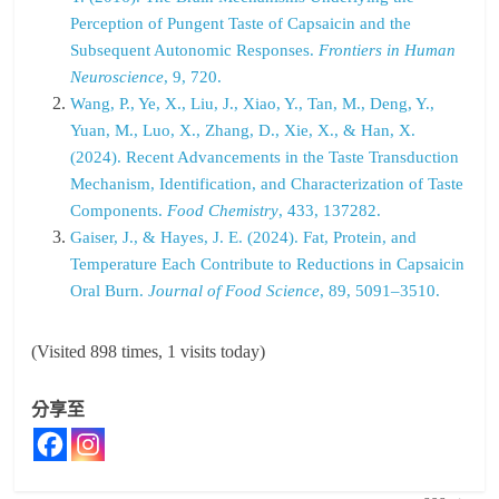
Perception of Pungent Taste of Capsaicin and the
Subsequent Autonomic Responses.
Frontiers in Human
Neuroscience
, 9, 720.
Wang, P., Ye, X., Liu, J., Xiao, Y., Tan, M., Deng, Y.,
Yuan, M., Luo, X., Zhang, D., Xie, X., & Han, X.
(2024). Recent Advancements in the Taste Transduction
Mechanism, Identification, and Characterization of Taste
Components.
Food Chemistry
, 433, 137282.
Gaiser, J., & Hayes, J. E. (2024). Fat, Protein, and
Temperature Each Contribute to Reductions in Capsaicin
Oral Burn.
Journal of Food Science
, 89, 5091–3510.
(Visited 898 times, 1 visits today)
分享至