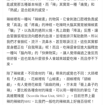
能感覺那五種基本味道，而「辣」其實是一種「痛覺」和
「熱感」混合起來的感受。
辣椒裡有一種叫「辣椒素」的物質，它會刺激口腔裡負責感
覺「高溫」或「疼痛」的神經。吃辣時大腦其實是被辣椒素
「騙」了，以為真的遇到火燒，馬上啟動「降溫」反應，讓
血管擴張增加流向體表的血液，並增進排汗幫助散熱。所以
我們才會臉紅、流汗、流鼻水、甚至眼淚汪汪，這些其實都
是身體正在「自我降溫」呢！而且，吃辣還會促進大腦釋放
一種叫「腦內啡」的「快樂物質」，讓人覺得痛過之後反而
很舒服，這也是為什麼很多人會越來越愛吃辣，而且停不下
來。
除了辣椒素，不同食材的「辣」帶來的感覺也不同：大蒜裡
有「大蒜素」、花椒裡有「山椒素」、胡椒裡有「胡椒
鹼」。有人覺得花椒是「麻麻的辣」，芥末是「衝上鼻子的
辣」。要比較各種食材的辣度，可以用一種特別的單位「史
高維爾辣度（Scoville Heat Unit, SHU）」。目前世界上最
辣的辣椒的SHU，比我們一般吃的辣椒高上好幾百倍呢！