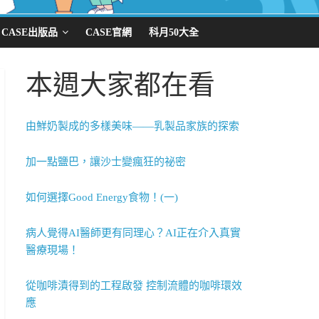
CASE出版品
CASE官網
科月50大全
本週大家都在看
由鮮奶製成的多樣美味——乳製品家族的探索
加一點鹽巴，讓沙士變瘋狂的祕密
如何選擇Good Energy食物！(一)
病人覺得AI醫師更有同理心？AI正在介入真實
醫療現場！
從咖啡漬得到的工程啟發 控制流體的咖啡環效
應