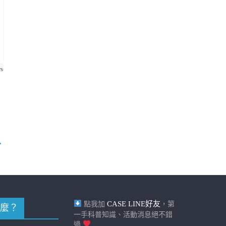
s
→
CASE LINE好友
點我加
，第
麼？
一手科普知識、活動消息絕不錯
過