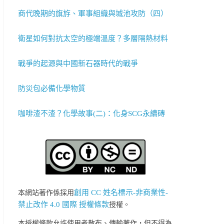
商代晚期的旗斿、軍事組織與城池攻防（四）
衛星如何對抗太空的極端溫度？多層隔熱材料
戰爭的起源與中國新石器時代的戰爭
防災包必備化學物質
咖啡渣不渣？化學故事(二)：化身SCG永續磚
創用 CC 姓名標示-非商業性-
本網站著作係採用
禁止改作 4.0 國際 授權條款
授權。
本授權條款允許使用者散布、傳輸著作，但不得為