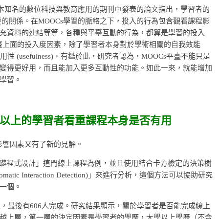
ducation》這本知名的數位科技與教育應用的期刊中發表的論文指出，學習者的
間有重要的關係。在MOOCs學習的脈絡之下，投入的行為包含觀看課程影
充資料的連結等等，各種與平臺互動的行為，都算是學習的投入
平臺上面的投入度因素，除了學習者本身對於學術相關的自我效能
的有用性 (usefulness)。有鑑於此，研究者認為，MOOCs平臺不能只是
變得更好用，而且能加入更多互動性的功能。如此一來，就能增加
學習。
以上的學習者看重課程本身是否有用
影響因素又有了新的見解。
究中，以「基礎程式設計」這門線上課程為例，並且使用結合卡方檢定的決策樹
d Automatic Interaction Detection)」來進行分析，這個方法可以協助研究
一個。
程，最後有606人完成。研究結果顯示，關於學習者是否能完成線上
越上層，第一層的決定因素是學習者的學歷，大學以上學歷（不含