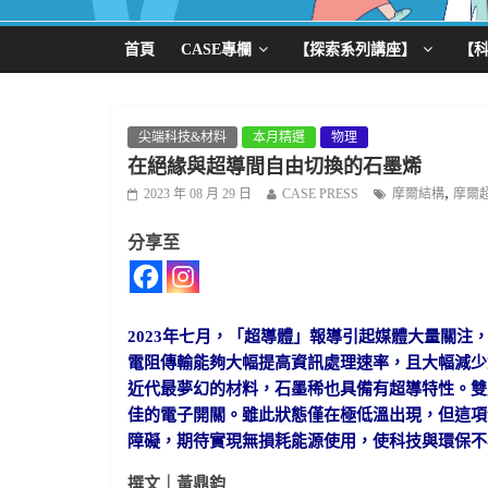
首頁
CASE專欄
【探索系列講座】
【
尖端科技&材料
本月精選
物理
在絕緣與超導間自由切換的石墨烯
,
2023 年 08 月 29 日
CASE PRESS
摩爾結構
摩爾
分享至
2023年七月，「超導體」報導引起媒體大量關注，
電阻傳輸能夠大幅提高資訊處理速率，且大幅減少
近代最夢幻的材料，石墨稀也具備有超導特性。雙層
佳的電子開關。雖此狀態僅在極低溫出現，但這項
障礙，期待實現無損耗能源使用，使科技與環保不
撰文｜黃鼎鈞