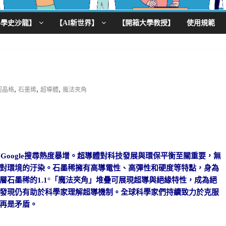
科學史沙龍】
【AI新世界】
【開箱大學教授】
使用規範
,
,
,
超晶格
石墨烯
超導體
魔法夾角
Google搜尋熱度暴增。超導體對科技發展與環保平衡至關重要，無
對環境的汙染。石墨稀擁有高導電性、高彈性和硬度等特點，身為
石墨稀的1.1°「魔法夾角」堆疊可展現超導與絕緣特性，成為絕
發現仍有助於科學家理解超導機制。全球科學家們持續致力於克服
再是矛盾。