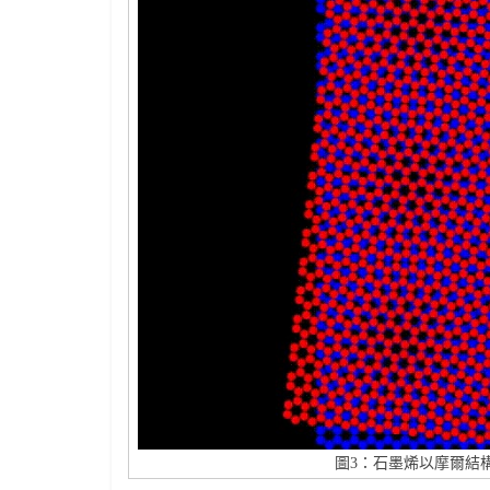
圖3：石墨烯以摩爾結構堆疊