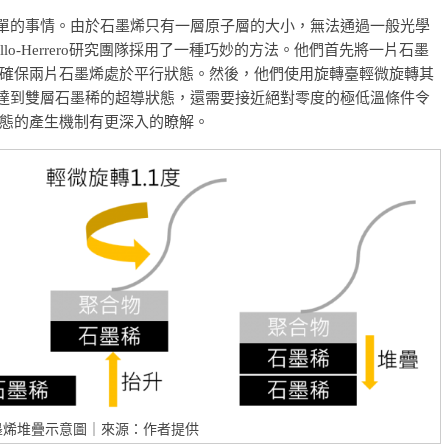
簡單的事情。由於石墨烯只有一層原子層的大小，無法通過一般光學
illo-Herrero研究團隊採用了一種巧妙的方法。他們首先將一片石墨
確保兩片石墨烯處於平行狀態。然後，他們使用旋轉臺輕微旋轉其
要達到雙層石墨稀的超導狀態，還需要接近絕對零度的極低溫條件令
態的產生機制有更深入的瞭解。
墨烯堆疊示意圖｜來源：作者提供