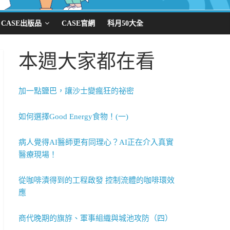
CASE出版品
CASE官網
科月50大全
本週大家都在看
加一點鹽巴，讓沙士變瘋狂的祕密
如何選擇Good Energy食物！(一)
病人覺得AI醫師更有同理心？AI正在介入真實
醫療現場！
從咖啡漬得到的工程啟發 控制流體的咖啡環效
應
商代晚期的旗斿、軍事組織與城池攻防（四）