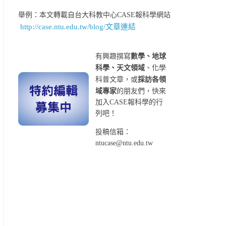
舉例：本文轉載自台大科教中心CASE報科學網站
http://case.ntu.edu.tw/blog/文章連結
有興趣撰寫
數學、地球
科學、天文領域
、化學
科普文章，或
採訪各領
域專家
的朋友們，快來
加入CASE報科學的行
列吧！
投稿信箱：
ntucase@ntu.edu.tw