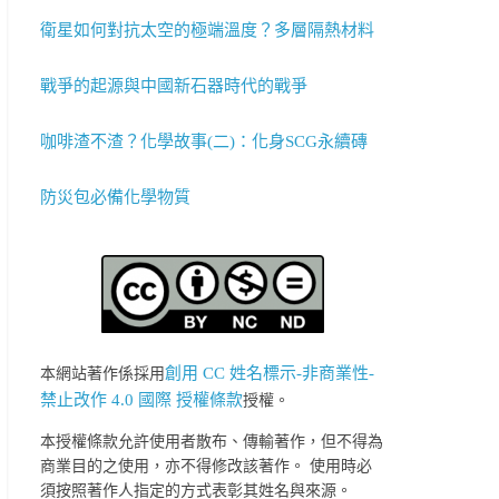
衛星如何對抗太空的極端溫度？多層隔熱材料
戰爭的起源與中國新石器時代的戰爭
咖啡渣不渣？化學故事(二)：化身SCG永續磚
防災包必備化學物質
創用 CC 姓名標示-非商業性-
本網站著作係採用
禁止改作 4.0 國際 授權條款
授權。
本授權條款允許使用者散布、傳輸著作，但不得為
商業目的之使用，亦不得修改該著作。 使用時必
須按照著作人指定的方式表彰其姓名與來源。