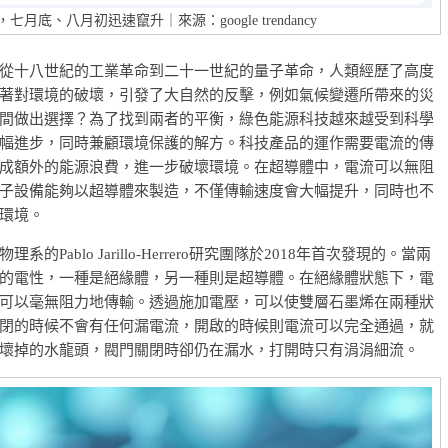
底、八月初迅速竄升｜來源：google trendancy
從十八世紀的工業革命到二十一世紀的量子革命，人類經歷了高度
著對環境的破壞，引發了大自然的反擊，例如氣候變遷所帶來的災
間做出選擇？為了找到兩者的平衡，綠色能源科技越來越受到科學
幅進步，同時兼顧環境保護的解方。科技產品的運作需要電流的傳
成額外的能源浪費，進一步破壞環境。在超導體中，電流可以無阻
子設備能夠以超導體來製造，不僅傳輸速度會大幅提升，同時也不
環境。
blo Jarillo-Herrero研究團隊於2018年首次發現的。當兩
的電性，一種是絕緣體，另一種則是超導體。在絕緣體狀態下，電
可以毫無阻力地傳輸。透過施加電壓，可以使雙層石墨烯在兩種狀
閉的時候不會有任何漏電流，開啟的時候則電流可以完全通過，就
壞掉的水龍頭，閥門關閉時卻仍在漏水，打開時只有涓涓細流。