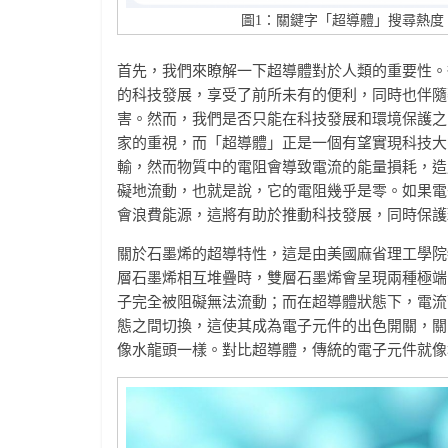
圖1：關鍵字「超導體」搜尋熱度，七月
首先，我們來瞭解一下超導體對於人類的重要性。
的科技發展，享受了前所未有的便利，同時也伴隨
害。然而，我們是否只能在科技發展和環境保護之
家的重視，而「超導體」正是一個有望實現科技大
輸，然而物質中的電阻會導致電流的能量損耗，造
礙地流動，也就是說，它的電阻幾乎是零。如果電
會浪費能源，這將有助於推動科技發展，同時保護
關於石墨烯的超導特性，這是由美國麻省理工學院物理系的Pa
層石墨烯相互堆疊時，雙層石墨烯會呈現兩種極端
子完全被阻礙無法流動；而在超導體狀態下，電流
態之間切換，這使其成為電子元件的出色開關，關
像水龍頭一樣。對比超導體，傳統的電子元件就像