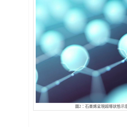
圖2：石墨烯呈現超導狀態示意圖｜來源：