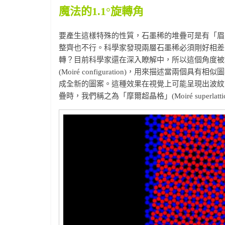
魔法的1.1°旋轉角
要產生這樣特殊的性質，石墨稀的堆疊可是有「眉
整齊也不行。科學家發現兩層石墨稀必須剛好相差1.
轉？目前科學家還在深入瞭解中，所以這個角度被稱為魔
(Moiré configuration)，用來描述當
成全新的圖案。這種效果在視覺上可能呈現出波紋、
疊時，我們稱之為「摩爾超晶格」(Moiré superlatti