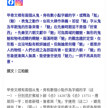
甲骨文裡有兩個从鬼，旁有數小點字綴的字，或釋為「鬽」
（魅），表鬼之動作，似有大肆作祟義。若從「魅」字从鬼
及早期鬼的形象來看，「魅」在先秦時期並不是個「好東
西」。先秦至六朝文獻中「魅」可指異域的魑魅、無形的鬼
魅和物老成精的精魅。兩漢時期「魅」的觀念趨於定型，在
形態、出沒地點有較詳論述。但無論是何種「魅」，都是非
人的物怪，人們也視之為邪惡有害。從漢至六朝，「魅」的
形象逐漸與人無異，致使後世使用「魅力」一詞不再具有貶
意。
撰文｜江柏毅
甲骨文裡有兩個从鬼，旁有數個小點作為字綴的字（註
一），分別見於賓組卜辭《合》14287及《合》13751，應
是同一字；前者辭殘，後者與「鬼」字連用（註二），顯見
絕非「鬼」（圖一）。學界對此字的看法不一，有認為是個