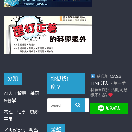
CASE
點我加
分類
你想找什
LINE好友
，第一手
麼？
科普知識、活動消息
AI人工智慧
基因
絕不錯過
&醫學
物理
化學
奧妙
宇宙
彙整
考古&演化
數學