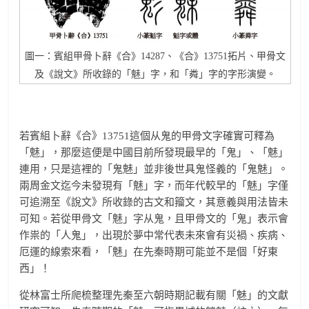
圖一：賓組甲骨卜辭《合》14287、《合》13751拓片、甲骨文
及《說文》所收錄的「魅」字，和「粦」字的字形演變。
若賓組卜辭《合》13751這個从鬼的甲骨文字確實可釋為
「魅」，那麼這便是中國目前所發現最早的「鬼」、「魅」
連用，只是這裡的「鬼魅」並非後世具鬼怪義的「鬼魅」。
兩周金文迄今未發現有「魅」字，而年代較早的「魅」字僅
可追溯至《說文》所收錄的古文和籀文，其意義與用法皆未
可知。若從甲骨文「魅」字从鬼，且甲骨文的「鬼」表示會
作祟的「人鬼」，出現於夢中常代表未來會有災禍、疾病、
厄運的線索來看，「魅」在先秦時期可能並不是個「好東
西」！
從林富士所爬梳整理先秦至六朝時期記載有關「魅」的文獻