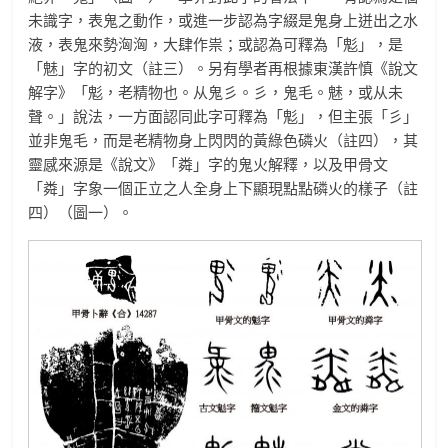
未識字，表鬼之動作，或進一步認為字綴是鬼身上迸出之水
液，表鬼來勢洶洶，大肆作祟；或認為可釋為「鬽」，是
「魅」字的初文（註三）。另有學者再根據東漢許慎《說文
解字》「鬽，老精物也。从鬼彡。彡，鬼毛。魅，或从未
聲。」說法，一方面認同此字可釋為「鬽」，但主張「彡」
並非鬼毛，而是老精物身上閃閃的黃綠色磷火（註四），其
靈感來源是《說文》「粦」字的鬼火解釋，以及甲骨文
「粦」字象一個正立之人全身上下顯現點點磷火的樣子（註
四）（圖一）。