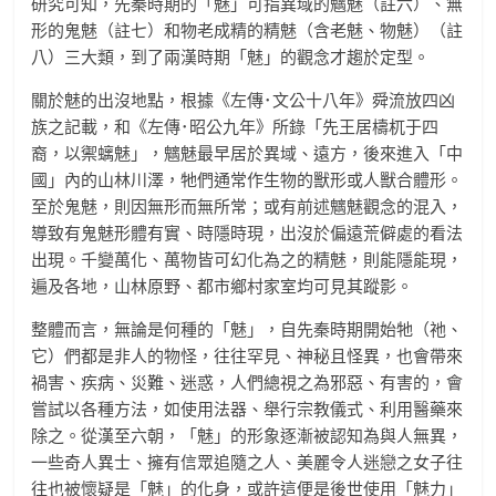
研究可知，先秦時期的「魅」可指異域的魑魅（註六）、無
形的鬼魅（註七）和物老成精的精魅（含老魅、物魅）（註
八）三大類，到了兩漢時期「魅」的觀念才趨於定型。
關於魅的出沒地點，根據《左傳･文公十八年》舜流放四凶
族之記載，和《左傳･昭公九年》所錄「先王居檮杌于四
裔，以禦螭魅」，魑魅最早居於異域、遠方，後來進入「中
國」內的山林川澤，牠們通常作生物的獸形或人獸合體形。
至於鬼魅，則因無形而無所常；或有前述魑魅觀念的混入，
導致有鬼魅形體有實、時隱時現，出沒於偏遠荒僻處的看法
出現。千變萬化、萬物皆可幻化為之的精魅，則能隱能現，
遍及各地，山林原野、都市鄉村家室均可見其蹤影。
整體而言，無論是何種的「魅」，自先秦時期開始牠（祂、
它）們都是非人的物怪，往往罕見、神秘且怪異，也會帶來
禍害、疾病、災難、迷惑，人們總視之為邪惡、有害的，會
嘗試以各種方法，如使用法器、舉行宗教儀式、利用醫藥來
除之。從漢至六朝，「魅」的形象逐漸被認知為與人無異，
一些奇人異士、擁有信眾追隨之人、美麗令人迷戀之女子往
往也被懷疑是「魅」的化身，或許這便是後世使用「魅力」