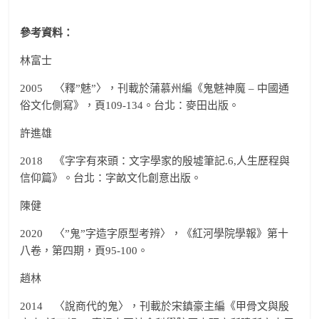
參考資料：
林富士
2005 〈釋”魅”〉，刊載於蒲慕州編《鬼魅神魔 – 中國通
俗文化側寫》，頁109-134。台北：麥田出版。
許進雄
2018 《字字有來頭：文字學家的殷墟筆記.6,人生歷程與
信仰篇》。台北：字畝文化創意出版。
陳健
2020 〈”鬼”字造字原型考辨〉，《紅河學院學報》第十
八卷，第四期，頁95-100。
趙林
2014 〈說商代的鬼〉，刊載於宋鎮豪主編《甲骨文與殷