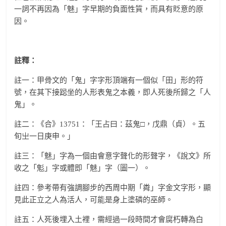
一詞不再因為「魅」字早期的負面性質，而具有貶意的原
因。
註釋：
註一：甲骨文的「鬼」字字形頂端有一個似「田」形的符
號，在其下接跽坐的人形表鬼之本義，即人死後所歸之「人
鬼」。
註二：《合》13751：「王占曰：茲鬼□，戊鼎（貞）。五
旬㞢一日庚申。」
註三：「魅」字為一個由會意字聲化的形聲字，《說文》所
收之「鬽」字或體即「魅」字（圖一）。
註四：參考帶有強調腳步的西周中期「粦」字金文字形，顯
見此正立之人為活人，可能是身上塗磷的巫師。
註五：人死後埋入土裡，需經過一段時間才會腐朽轉為白