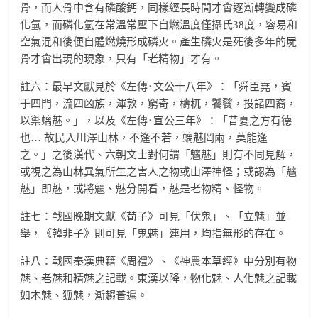
骨，而人骨中含有磷酸鈣，同樣經長時間才會逐漸轉變成磷
化氫，而磷化氫在常溫常壓下自燃溫度僅攝氏38度，容易和
空氣混和後便自體燃燒形成磷火。產生磷火是死後多年的屍
骨才會出現的現象，只有「老精物」才有。
註六：最早文獻見於《左傳･文公十八年》：「舜臣堯，賓
于四門，流四凶族，渾敦，窮奇，檮杌，饕餮，投諸四裔，
以禦螭魅。」，以及《左傳･宣公三年》：「昔夏之方有德
也… 故民入川澤山林，不逢不若，螭魅罔兩，莫能逢
之。」之後漢代、六朝文士對何謂「魑魅」則有不同見解，
或視之為山林異氣所生之害人之物或山澤神怪；或認為「魑
魅」即魅，或將魑、魅分開看，魅是老物精、怪物。
註七：戰國晚期文獻《荀子》可見「伏鬼」、「立魅」並
舉，《韓非子》則可見「鬼魅」連用，均指無形的存在。
註八：戰國秦漢典籍《周禮》、《神農本草經》中分別有物
魅、老魅和精魅之記載。東漢以降，物化魅、人化魅之記載
如木魅、狐魅，漸趨普遍。