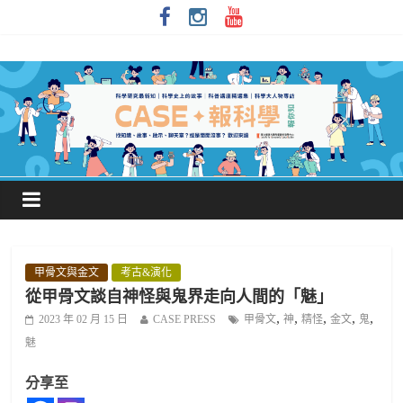
甲骨文與金文
考古&演化
從甲骨文談自神怪與鬼界走向人間的「魅」
,
,
,
,
,
2023 年 02 月 15 日
CASE PRESS
甲骨文
神
精怪
金文
鬼
魅
分享至