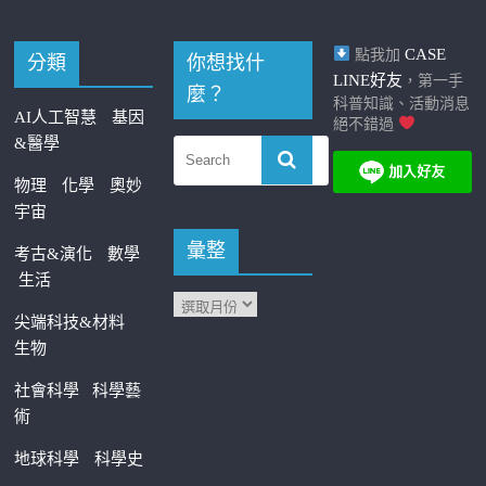
CASE
點我加
分類
你想找什
LINE好友
，第一手
麼？
科普知識、活動消息
AI人工智慧
基因
絕不錯過
&醫學
物理
化學
奧妙
宇宙
彙整
考古&演化
數學
生活
尖端科技&材料
生物
社會科學
科學藝
術
地球科學
科學史