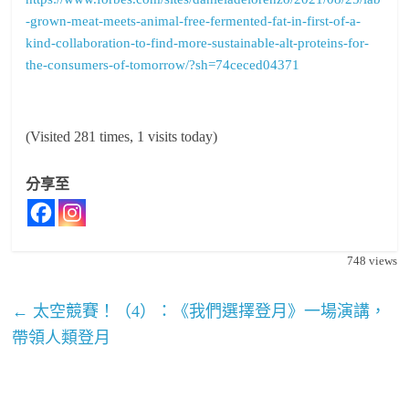
-grown-meat-meets-animal-free-fermented-fat-in-first-of-a-
kind-collaboration-to-find-more-sustainable-alt-proteins-for-
the-consumers-of-tomorrow/?sh=74ceced04371
(Visited 281 times, 1 visits today)
分享至
748
views
←
太空競賽！（4）：《我們選擇登月》一場演講，
帶領人類登月