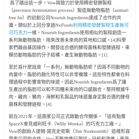
爲了踏出這一步，Vow與致力於使用精密發酵製程
（precision fermentation process）製造無動物脂肪（animal-
free fat）的初創公司Nourish Ingredients達成了合作的共
識。類似於上回分享過NxFoods
利用精密發酵製程生產無可
可巧克力
一樣，Nourish Ingredients使用相似的製程創造一
系列無動物脂肪，用來改善未來肉的質地和口感。[4]科學
家們藉由基因操作，開發出合適的酵母菌株和發酵過程，來
模仿動物脂肪的分子結構，產生無動物脂肪。[1]
至於爲什麽說是「一系列」無動物脂肪呢？因爲不同動物的
肉當中，脂肪的融化特性可以非常複雜，這些特性都會在料
理過程中影響食物的味道。因此Nourish Ingredients爲了讓
生產出的脂肪可以和不同種未來肉的口感融合，堅持根據牛
肉、雞肉、豬肉、海鮮和乳製品的味道量身定製合適的酵母
菌株和發酵過程。[4]
就在2021年，這兩家公司正式啟動合作關係。「這有點像
SpaceX會見威利旺卡（Willy Wonka）的巧克力工廠。」
Vow的創始人提姆·諾克史密斯（Tim Noakesmith）這樣形容
兩家公司的合作：Vow不斷地進行測試、分析和改進，來改