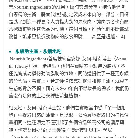
善Nourish Ingredients的成果，隨時交流分享，結合他們各
自專精的技術，將替代性脂肪定製成未來肉的一部分，目標
是爲了創造一種更令人食指大動的未來肉，讓肉食者也有願
意選擇植物性替代品的動機，這個目標，推動他們不斷嘗試
改善，追求更接近動物肉的飲食體驗——甚至是超越。[4]
● 永續地生產、永續地吃
Nourish Ingredients首席技術官安娜·艾爾-塔奇博士（Anna
El-Tahchy）進一步指出，他們在實驗室中製造的脂肪，不
僅能夠成功模仿動物脂肪的質地，同時還提供了一種更永續
的替代品。事實上，若是僅僅依靠棕櫚油和椰子油，就算置
生態威脅於不顧，面對未來20年內不斷增長的需求，我們仍
舊沒有足夠的土地來種植這些植物。
相反地，艾爾-塔奇博士說，他們在實驗室中從「單一個細
胞」中提取出來的油量，足以跟一公頃農地提取出的植物油
量相同。這種潛力不僅引起了各個食品營養公司的濃厚興
趣，也讓艾爾-塔奇博士獲得了澳洲技術與工程學院
（Australian Academy of Technology and Engineering）2021