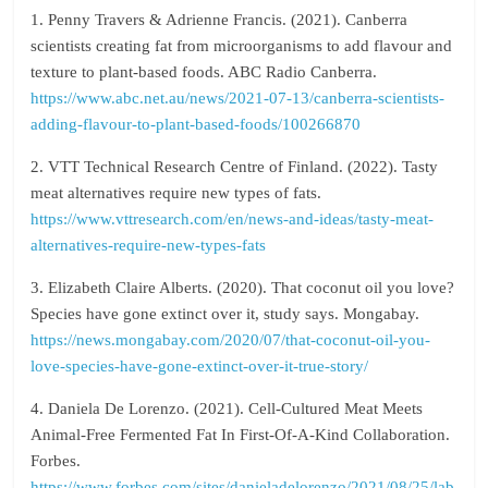
1. Penny Travers & Adrienne Francis. (2021). Canberra
scientists creating fat from microorganisms to add flavour and
texture to plant-based foods. ABC Radio Canberra.
https://www.abc.net.au/news/2021-07-13/canberra-scientists-
adding-flavour-to-plant-based-foods/100266870
2. VTT Technical Research Centre of Finland. (2022). Tasty
meat alternatives require new types of fats.
https://www.vttresearch.com/en/news-and-ideas/tasty-meat-
alternatives-require-new-types-fats
3. Elizabeth Claire Alberts. (2020). That coconut oil you love?
Species have gone extinct over it, study says. Mongabay.
https://news.mongabay.com/2020/07/that-coconut-oil-you-
love-species-have-gone-extinct-over-it-true-story/
4. Daniela De Lorenzo. (2021). Cell-Cultured Meat Meets
Animal-Free Fermented Fat In First-Of-A-Kind Collaboration.
Forbes.
https://www.forbes.com/sites/danieladelorenzo/2021/08/25/lab