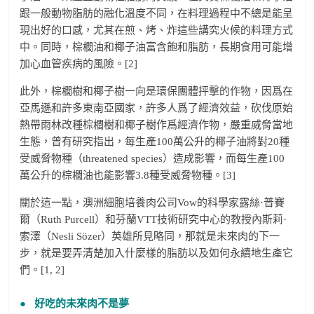
跟一般動物脂肪的融化溫度不同，在料理過程中不總是能呈
現出好的口感，尤其在煎、烤、炸這些講究火候的料理方式
中。同時，棕櫚油和椰子油富含飽和脂肪，長期食用可能增
加心血管疾病的風險。[2]
此外，棕櫚樹和椰子樹一向是環保團體抨擊的作物，因爲在
亞馬遜和許多東南亞國家，許多人爲了經濟效益，砍伐原始
熱帶雨林改種棕櫚樹和椰子樹作爲經濟作物，嚴重威脅當地
生態，曾有研究指出，每生產100萬公升的椰子油將對20種
受威脅物種（threatened species）造成影響，而每生產100
萬公升的棕櫚油也能影響3.8種受威脅物種。[3]
關於這一點，澳洲細胞培養肉公司Vow的科學家露絲·普賽
爾（Ruth Purcell）和芬蘭VTT技術研究中心的教授內斯莉·
索澤（Nesli Sözer）英雄所見略同，那就是未來肉的下一
步，就是要弄清楚加入什麼樣的脂肪以及如何永續地生產它
們。[1, 2]
● 好吃的未來肉不是夢