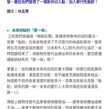
發，最近他們發現了一個新的切入點：加入替代性脂肪！
撰文｜林孟學
● 未來肉缺的「那一味」
之前我們談論過「梅納反應」是讓食物香味四溢的魔法，
其實「脂肪」也為食物增添了不可取代的味道和質地，像是
烤五花肉肥滋滋的豬皮、日本和牛入口即化的均匀油花。這
時問題就來了：用植物性替代品做出來的未來肉，要怎麽彌
補脂肪缺失的「那一味」呢？
事實上，這的確是未來肉目前的重大障礙，即便已經拓展到
能做成香腸、漢堡甚至培根，但不論是烹調過程還是成品，
味道都不如肉食者渴望的那般多汁，如果沒有辦法克服「脂
肪」缺失的那一味，未來肉要打入大眾市場恐怕是漫漫長
路。[1]
傳統上植物性替代品業者使用植物油——通常是棕櫚油或椰
子油——來產生動物性脂肪的質感，但其實棕櫚油和椰子油