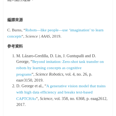
編譯來源
C. Burns, “
Robots—like people—use ‘imagination’ to learn
concepts
“,
Science | AAAS
, 2019.
參考資料
M. Lázaro-Gredilla, D. Lin, J. Guntupalli and D.
George, “
Beyond imitation: Zero-shot task transfer on
robots by learning concepts as cognitive
“,
Science Robotics
, vol. 4, no. 26, p.
programs
eaav3150, 2019.
D. George et al., “
A generative vision model that trains
with high data efficiency and breaks text-based
“,
Science
, vol. 358, no. 6368, p. eaag2612,
CAPTCHAs
2017.