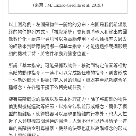
（來源：M. Lázaro-Gredilla et al, 2019.）
以上圖為例，左圖是物件一開始的分布，右圖是我們希望最
終的物件排列方式。「視覺系統」會負責將輸入和輸出的圖
像數位化，讓這些資訊可以為電腦使用，並根據機率與過去
的經驗來判斷應使用哪一項基本指令，才能透過搭載攝影鏡
頭的機械手臂，將物件移動到適當位置。
所謂「基本指令」可能是抓取物件、移動到特定位置等相對
高階的動作指令。一連串可以完成該任務的指令，則會形成
一個新的概念。根據研究人員的測試，機器甚至能夠結合多
種概念，在各種干擾下依舊完成任務。
擁有高階概念的學習以及基本推理能力，除了將龐雜的物件
偵測與機械運動等細節，以指令包裝並形成概念，簡化了模
型的複雜度，使得機器可以展現更複雜的行為外，也大大拉
近了人類與機器間溝通的鴻溝：人類不但可以透過給予一連
串的高階指令引導機器，機器的決策也能以高階概念的形式
為人類所理解。