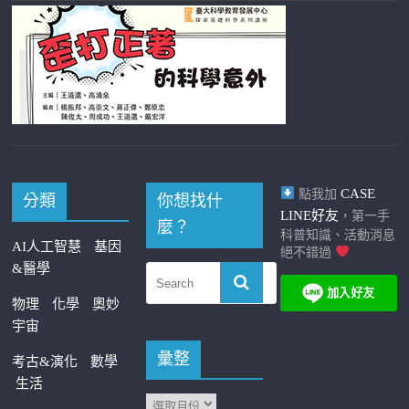
CASE
點我加
分類
你想找什
LINE好友
，第一手
麼？
科普知識、活動消息
AI人工智慧
基因
絕不錯過
&醫學
物理
化學
奧妙
宇宙
彙整
考古&演化
數學
生活