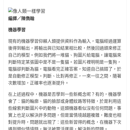
編譯／陳儁翰
機器學習
現有的機器學習仰賴人類提供資料作為輸入，電腦經過運算
後得到輸出，將輸出與已知結果相比較，然後回過頭來修正
自己的模型。例如我們將一堆貓、狗圖片給電腦，讓電腦來
判斷特定某張圖中是不是一隻貓。若圖片裡明明是一隻狗，
電腦卻判斷為貓，電腦看完正確答案，知道自己搞錯了，於
是自動修正模型。判斷、比對再修正，一來一往之間，隨著
次數增加，正確率也逐漸提升。
在上述過程中，機器是否學到一些新概念呢？有的，機器學
會了：貓的輪廓、貓的臉部或身體紋路等特徵，於是利用這
些線索判斷圖片中的動物。這類機器看似沒有任何問題，事
實上也足以解決許多問題，但是當情境越趨複雜，難度也相
對提升時，問題就出現了：這些新習得的概念，在機器下次
遇到類似情境時，無法被靈活運用，解決新的問題。