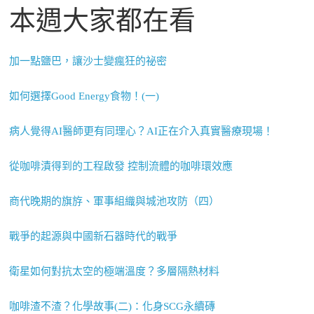
本週大家都在看
加一點鹽巴，讓沙士變瘋狂的祕密
如何選擇Good Energy食物！(一)
病人覺得AI醫師更有同理心？AI正在介入真實醫療現場！
從咖啡漬得到的工程啟發 控制流體的咖啡環效應
商代晚期的旗斿、軍事組織與城池攻防（四）
戰爭的起源與中國新石器時代的戰爭
衛星如何對抗太空的極端溫度？多層隔熱材料
咖啡渣不渣？化學故事(二)：化身SCG永續磚