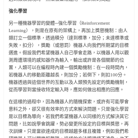
強化學習
另一種機器學習的變體─強化學習（Reinforcement
Learning），則是在原有的架構上，再加上獎懲機制：由人
類訂立一個標準，透過積分（達到標準，加分；未達標準或
失敗，扣分），獎勵（或懲罰）機器人向我們所期望的目標
邁進。假設我們希望機器人自己學會走路，以機器人用以觀
測周遭環境的感知器作為輸入，輸出或許是各個關節的位
置，人類可以在編程時內建一個獎勵機制：在一段時間內，
若機器人的移動距離越長，則加分；若倒下，則扣100分。
機器透過與這個世界的互動以及人類預先設定的獎勵機制，
從而學習到當接收特定輸入時，應如何做出相應的回應。
在這樣的過程中，因為機器人的隨機探索，或許有可能學會
意料之外，卻又很有效率的方式來解決問題。只是強化學習
是以目標為導向，若我們希望機器人以同樣的方式解決其它
問題，比如說學會跳躍，勢必變更所設定的目標與獎懲，再
次訓練。只是當欲達成的目標越趨多樣且複雜，例如我們希