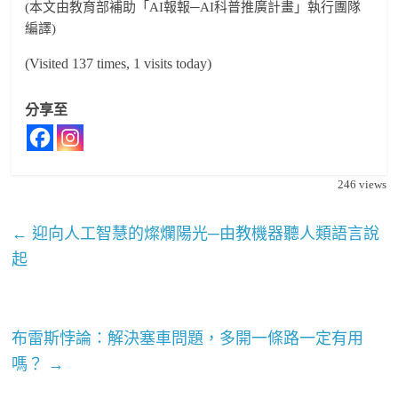
(本文由教育部補助「AI報報─AI科普推廣計畫」執行團隊
編譯)
(Visited 137 times, 1 visits today)
分享至
246
views
←
迎向人工智慧的燦爛陽光─由教機器聽人類語言說
起
布雷斯悖論：解決塞車問題，多開一條路一定有用
嗎？
→