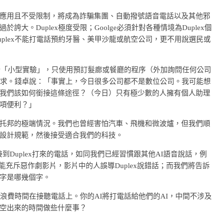
應用且不受限制，將成為詐騙集團、自動撥號語音電話以及其他邪
大。Duplex極度受限；Goolge必須針對各種情境為Duplex個
plex不能打電話預約牙醫、美甲沙龍或航空公司，更不用說選民或
打算進行「小型實驗」，只使用預訂髮廊或餐廳的程序（外加詢問任何公司
項需求。錢卓說：「事實上，今日很多公司都不是數位公司。我可能想
我們該如何銜接這條途徑？（今日）只有極少數的人擁有個人助理
項便利？」
托邦的極端情況。我們也曾經害怕汽車、飛機和微波爐，但我們順
設計規範，然後接受適合我們的科技。
習慣接到Duplex打來的電話，如同我們已經習慣跟其他AI語音說話，例
e將可能充斥惡作劇影片，影片中的人誤導Duplex說錯話；而我們將告訴
字是哪幾個字。
用浪費時間在接聽電話上。你的AI將打電話給他們的AI，中間不涉及
空出來的時間做些什麼事？