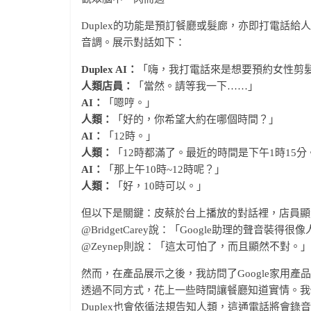
Duplex的功能是預訂餐廳或髮廊，亦即打電話
音調。展示對話如下：
Duplex AI：
「嗨，我打電話來是想要預約女性剪髮
人類店員：
「當然。請等我一下……」
AI：
「嗯哼。」
人類：
「好的，你希望大約在哪個時間？」
AI：
「12時。」
人類：
「12時都滿了。最近的時間是下午1時15分
AI：
「那上午10時~12時呢？」
人類：
「好，10時可以。」
但以下是關鍵：皮蔡於台上播放的對話裡，店員顯
@BridgetCarey說：「Google助理的聲
@Zeynep則說：「這太可怕了，而且顯然不對
然而，在產品展示之後，我訪問了Google家用產品管
透過不同方式，花上一些時間讓餐廳知道實情。我們
Duplex也會依循法規告知人類，這通電話將會錄