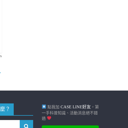
s
→
CASE LINE好友
點我加
，第
麼？
一手科普知識、活動消息絕不錯
過