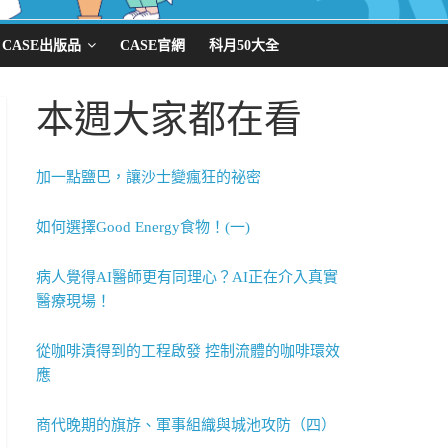
CASE出版品
CASE官網
科月50大全
本週大家都在看
加一點鹽巴，讓沙士變瘋狂的祕密
如何選擇Good Energy食物！(一)
病人覺得AI醫師更有同理心？AI正在介入真實
醫療現場！
從咖啡漬得到的工程啟發 控制流體的咖啡環效
應
商代晚期的旗斿、軍事組織與城池攻防（四）