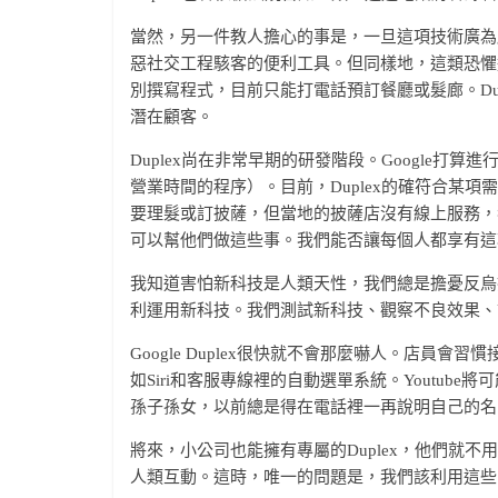
當然，另一件教人擔心的事是，一旦這項技術廣為
惡社交工程駭客的便利工具。但同樣地，這類恐懼過於誇
別撰寫程式，目前只能打電話預訂餐廳或髮廊。Du
潛在顧客。
Duplex尚在非常早期的研發階段。Google
營業時間的程序）。目前，Duplex的確符合某
要理髮或訂披薩，但當地的披薩店沒有線上服務，
可以幫他們做這些事。我們能否讓每個人都享有這
我知道害怕新科技是人類天性，我們總是擔憂反烏
利運用新科技。我們測試新科技、觀察不良效果、
Google Duplex很快就不會那麼嚇人。店員會
如Siri和客服專線裡的自動選單系統。Youtub
孫子孫女，以前總是得在電話裡一再說明自己的名
將來，小公司也能擁有專屬的Duplex，他們就不
人類互動。這時，唯一的問題是，我們該利用這些