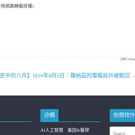
取得網路轉載授權)
296
view
史中的八月】1816年8月5日：羅納茲的電報設計被駁回
分類
你想找什
AI人工智慧
基因&醫學