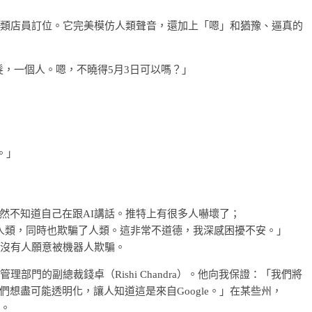
給人類店員訂位。它完美模仿人類聲音，還加上「嗯」和猶豫、逼真的
，一個人。嗯，不曉得5月3日可以嗎？」
。」
然不知道自己在跟AI講話。推特上有很多人嚇壞了；
音裝得很像人類，同時也欺騙了人類。這非常不道德，我深感困擾不安。」
。」沒有人願意被機器人欺騙。
理部門的副總裁錢卓（Rishi Chandra）。他向我保證：「我們將
想盡可能透明化，讓人知道這是來自Google。」在某些州，
音。