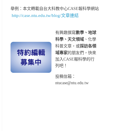
舉例：本文轉載自台大科教中心CASE報科學網站
http://case.ntu.edu.tw/blog/文章連結
有興趣撰寫
數學、地球
科學、天文領域
、化學
科普文章，或
採訪各領
域專家
的朋友們，快來
加入CASE報科學的行
列吧！
投稿信箱：
ntucase@ntu.edu.tw