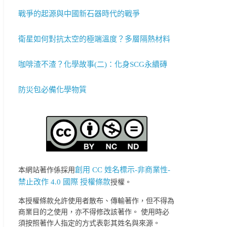
戰爭的起源與中國新石器時代的戰爭
衛星如何對抗太空的極端溫度？多層隔熱材料
咖啡渣不渣？化學故事(二)：化身SCG永續磚
防災包必備化學物質
創用 CC 姓名標示-非商業性-
本網站著作係採用
禁止改作 4.0 國際 授權條款
授權。
本授權條款允許使用者散布、傳輸著作，但不得為
商業目的之使用，亦不得修改該著作。 使用時必
須按照著作人指定的方式表彰其姓名與來源。