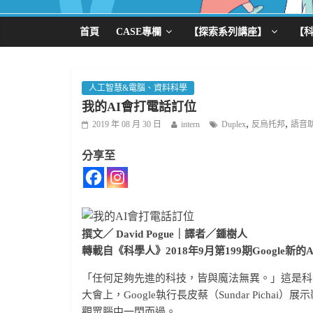
首頁
CASE專欄
【探索系列講座】
【
人工智慧&電腦、資料科學
我的AI會打電話訂位
,
,
2019 年 08 月 30 日
intern
Duplex
反烏托邦
語音
分享至
撰文／ David Pogue｜譯者／鍾樹人
轉載自《科學人》2018年9月第199期Google
「任何足夠先進的科技，皆與魔法無異。」這是科幻作家克拉
大會上，Google執行長皮蔡（Sundar Pichai）
觀眾腦中一閃而過。