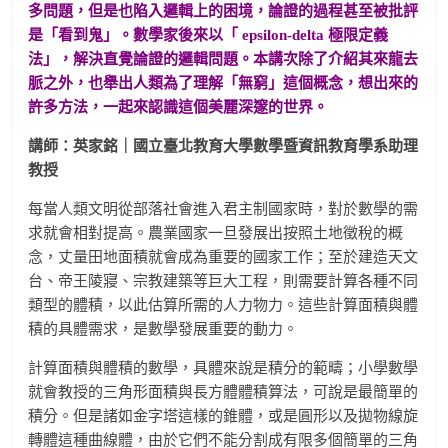
多問題，但是也陷入邏輯上的困境，論證的過程甚至被批評
是「看到鬼」。數學家後來以「 epsilon-delta 極限定義
法」，解決直覺論證的邏輯問題。本講次除了介紹其來龍去
脈之外，也舉出人類為了理解「無窮」這個概念，想出來的
許多方法，一起來認識這個美麗深邃的世界。
講師：英家銘｜國立臺北教育大學數學暨資訊教育學系助理
教授
每當人類文明從部落社會進入君主制國家時，對於數學的需
求就會相對提高。農業國家一旦發展出按照土地徵稅的概
念，丈量田地面積就會成為重要的國家工作；至於建造天文
台、帝王陵寢、宗教建築等巨大工程，則需要計算各種不同
類型的體積，以此估算所需的人力物力。這些計算面積與體
積的具體需求，是數學發展重要的動力。
計算面積與體積的數學，具體來說是積分的範疇；小學數學
就會教授的三角形面積與長方體體積算法，可說是最簡單的
積分。但是諸如金字塔這樣的錐體，或是圓形以及拋物線旋
轉體這種曲線體，由於它們不能分割成有限多個簡單的三角