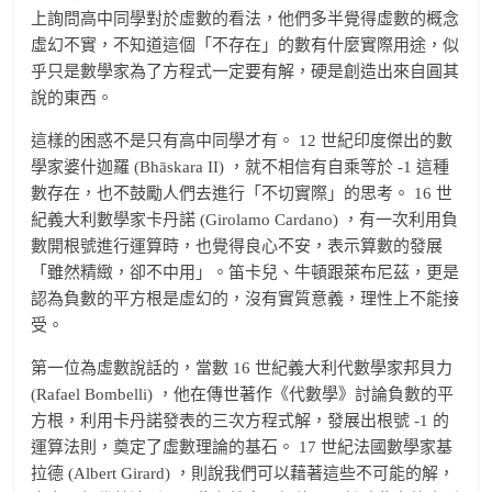
上詢問高中同學對於虛數的看法，他們多半覺得虛數的概念
虛幻不實，不知道這個「不存在」的數有什麼實際用途，似
乎只是數學家為了方程式一定要有解，硬是創造出來自圓其
說的東西。
這樣的困惑不是只有高中同學才有。 12 世紀印度傑出的數
學家婆什迦羅 (Bhāskara II) ，就不相信有自乘等於 -1 這種
數存在，也不鼓勵人們去進行「不切實際」的思考。 16 世
紀義大利數學家卡丹諾 (Girolamo Cardano) ，有一次利用負
數開根號進行運算時，也覺得良心不安，表示算數的發展
「雖然精緻，卻不中用」。笛卡兒、牛頓跟萊布尼茲，更是
認為負數的平方根是虛幻的，沒有實質意義，理性上不能接
受。
第一位為虛數說話的，當數 16 世紀義大利代數學家邦貝力
(Rafael Bombelli) ，他在傳世著作《代數學》討論負數的平
方根，利用卡丹諾發表的三次方程式解，發展出根號 -1 的
運算法則，奠定了虛數理論的基石。 17 世紀法國數學家基
拉德 (Albert Girard) ，則說我們可以藉著這些不可能的解，