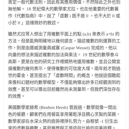
肯定一般代數法則，因此有其應用價值，不然除此之外也別
無他解。 18 世紀偉大的數學家尤拉，也在他重要的代數著
作《代數指南》中，說了「虛數 i 既不是 0 ，也不大於 0 或
小於 0 」這樣微妙的敘述。
雖然尤拉等人想出了用複數平面上的點 (a,b) 來表示 a+bi 的
方法，但是能夠明確地以幾何語言，描述複數四則運算的工
作，則是由挪威測量員威塞 (Caspar Wessel) 完成的，他以
向量的想法來描述複數的加法與乘法。 19 世紀的數學泰斗
高斯，更是在他的研究工作裡嫻熟地運用複數，並且公開宣
揚複數的幾何表示，使得複數的可信度大增。兩年前才剛過
世的霍金，甚至提出了「虛數時間」的概念，他說這個聽起
來像科幻題材的數學模型，不僅能夠導出許多已經觀測到的
效應，甚至可以導出目前雖然尚未測量到，但我們深信存在
的效應。
美國數學家赫希 (Reuben Hersh) 曾說過，數學就像一間出
色的餐廳，顧客們在用餐區享用著乾淨且精心烹製的菜餚，
數學家卻在水深火熱的廚房裡掙扎努力。由根號 -1 衍生出
來的虛數與複數，其發展歷程正是這段比喻的完美詮釋。