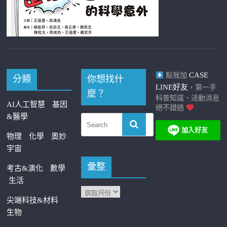
CASE
點我加
分類
你想找什
LINE好友
，第一手
麼？
科普知識、活動消息
AI人工智慧
基因
絕不錯過
&醫學
物理
化學
奧妙
宇宙
彙整
考古&演化
數學
生活
尖端科技&材料
生物