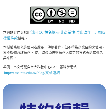
創用 CC 姓名標示-非商業性-禁止改作 4.0 國際
本網站著作係採用
授權條款
授權。
本授權條款允許使用者散布、傳輸著作，但不得為商業目的之使用，
亦不得修改該著作。 使用時必須按照著作人指定的方式表彰其姓名
與來源。
舉例：本文轉載自台大科教中心CASE報科學網站
http://case.ntu.edu.tw/blog/文章連結