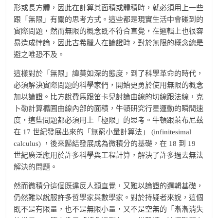
形或長方體，因此在計算其面積或體積時，就必須用上一些
跟「無限」有關的思考方式。這些都是現實生活中會碰到的
實際問題，然而無限的概念既不符合直覺，在邏輯上也很容
易造成悖論，因此古希臘人在論證時，對於無限的概念總是
避之唯恐不及。
這樣對於「無限」諱莫如深的態度，到了科學革命的時代，
必須解決實際問題的科學家們，開始更勇於使用無限的概念
加以論證。比方說費馬跟笛卡兒討論曲線的切線跟法線，克
卜勒計算橢圓曲線內部的面積，牛頓研究行星運動的瞬間速
度，這些問題都必須用上「極限」的思考。牛頓跟萊布尼茲
在 17 世紀發展出來的「無窮小量計算法」 (infinitesimal
calculus) ，後來歸結發展成為微積分的基礎，在 18 到 19
世紀廣泛應用於許多科學與工程計算，解決了許多過去無法
解決的問題。
然而微積分這個既違反人類直覺，又難以論證的邏輯基礎，
仍然難以說服許多哲學家與數學家。對於持疑者來說，這個
既不是有限量，也不是無限小量，又不是空無的「漸漸消失