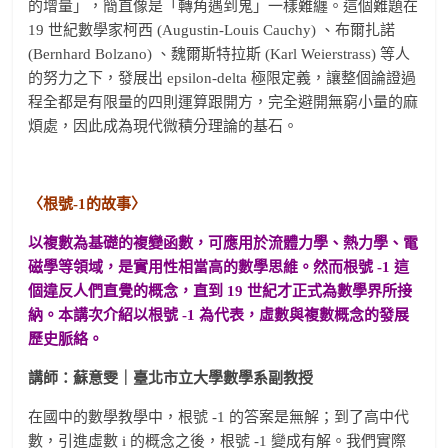
的增量」，簡直像是「轉角遇到鬼」一樣難纏。這個難題在
19 世紀數學家柯西 (Augustin-Louis Cauchy) 、布爾扎諾
(Bernhard Bolzano) 、魏爾斯特拉斯 (Karl Weierstrass) 等人
的努力之下，發展出 epsilon-delta 極限定義，讓整個論證過
程全都是有限量的四則運算跟開方，完全避開無窮小量的麻
煩處，因此成為現代微積分理論的基石。
〈根號-1的故事〉
以複數為基礎的複變函數，可應用於流體力學、熱力學、電
磁學等領域，是實用性相當高的數學思維。然而根號 -1 這
個違反人們直覺的概念，直到 19 世紀才正式為數學界所接
納。本講次介紹以根號 -1 為代表，虛數與複數概念的發展
歷史脈絡。
講師：蘇意雯｜臺北市立大學數學系副教授
在國中的數學教學中，根號 -1 的答案是無解；到了高中代
數，引進虛數 i 的概念之後，根號 -1 變成有解。我們實際