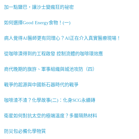
加一點鹽巴，讓沙士變瘋狂的祕密
如何選擇Good Energy食物！(一)
病人覺得AI醫師更有同理心？AI正在介入真實醫療現場！
從咖啡漬得到的工程啟發 控制流體的咖啡環效應
商代晚期的旗斿、軍事組織與城池攻防（四）
戰爭的起源與中國新石器時代的戰爭
咖啡渣不渣？化學故事(二)：化身SCG永續磚
衛星如何對抗太空的極端溫度？多層隔熱材料
防災包必備化學物質