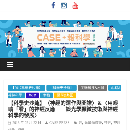
【2017科學史沙龍】
【科學史沙龍】
尖端科技&材料
心理&
神經科學
物理
生物
醫學&基因
【科學史沙龍】〈神經的運作與圖譜〉＆〈用眼
睛「看」的神經反應——談光學顯微技術與神經
科學的發展〉
,
,
,
2018 年 02 月 22 日
CASE PRESS
光
光學顯微鏡
神經
神經
,