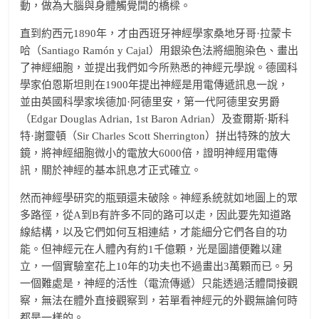
動，做為大腦與身體觸覺間的橋樑。
直到約西元1890年，才由西班牙神經學家桑地牙哥·拉蒙卡
哈（Santiago Ramón y Cajal）用銀染色法將細胞染色、畫出
了神經細胞，並提出我們如今所熟悉的神經元學說。德國科
學家伯恩斯坦則在1900年提出神經是用電傳遞訊息一說，
並由英國科學家埃德加·阿德里安，第一代阿德里安男爵
（Edgar Douglas Adrian, 1st Baron Adrian）及查爾斯·斯科
特·謝靈頓（Sir Charles Scott Sherrington）拼出特殊的放大
鏡，將神經細胞微小的電放大6000倍，證明神經用電傳
訊，關於神經的基本訊息才正式確立。
然而神經學研究的瓶頸還未破除。神經系統就如地圖上的眾
多路徑，從A到B有許多不同的路可以走，因此要先知道路
線結構，以及它們如何互相連結，才能細分它們各自的功
能。但神經元在人體內有約1千億顆，光是圖譜便難以建
立，一個實驗室花上10年的功夫也不過畫出3萬顆而已。另
一個難處是，神經的活性（電流傳遞）只能透過活體間接觀
察，無法在體外直接觀察到，若單看神經元的外觀無論何時
都是一樣的。