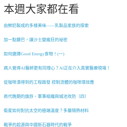
本週大家都在看
由鮮奶製成的多樣美味——乳製品家族的探索
加一點鹽巴，讓沙士變瘋狂的祕密
如何選擇Good Energy食物！(一)
病人覺得AI醫師更有同理心？AI正在介入真實醫療現場！
從咖啡漬得到的工程啟發 控制流體的咖啡環效應
商代晚期的旗斿、軍事組織與城池攻防（四）
衛星如何對抗太空的極端溫度？多層隔熱材料
戰爭的起源與中國新石器時代的戰爭