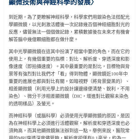
顯微技術與神經科學的發展〉
到近期，為了更瞭解神經科學，科學家們用銀染色法搭配光
學顯微鏡，以光刺激活體後一次記錄幾百個神經細胞對光的
反應，儘管無法一個個做記錄，累積數據後在未來才有機會
解答腦中幾億顆細胞都在做什麼。
其中光學顯微鏡在這其中扮演了相當中要的角色，而在它的
使用上，有幾個重要的指標：對比、解析度、穿透深度和影
像速度（即拍攝速度）。其中最重要的是對比，目標物與背
景等有強烈對比我們才「看」得到物體，顯微鏡近100年中
重要的進展也都與對比有關，如暗視野（將背景變黑的）、
相差顯微鏡（利用光學上的設計讓邊緣便清楚、銳利，不用
染色）、微分干涉相差顯微鏡（DIC，增進對比觀察未染色
的透明樣品）及螢光。
而神經科學（或腦科學）必須使用光學顯微鏡的原因，是因
為在神經科學上必須進行活體觀察，解析度和穿透深度也必
須夠高，而其他顯微鏡無法辦到這一點。舉例來說，醫院常
用的MRI穿透深度儘管夠，解析度卻僅有0.1毫米，約為一