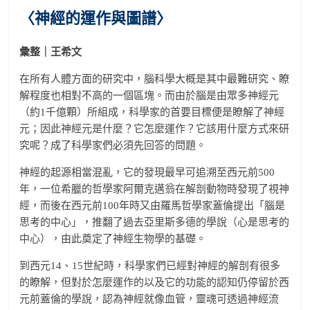
〈神經的運作與圖譜〉
彙整｜王希文
在所有人體方面的研究中，腦科學大概是其中最難研究、瞭
解程度也相對不高的一個區塊。而由於腦是由眾多神經元
（約1千億顆）所組成，科學家的首要目標便是瞭解了神經
元；因此神經元是什麼？它怎麼運作？它該用什麼方式來研
究呢？成了科學家們必須先回答的問題。
神經的起源相當混亂，它的發現最早可追溯至西元前500
年，一位希臘的哲學家阿爾克邁翁在解剖動物時發現了視神
經，而後在西元前100年時又由羅馬哲學家蓋倫提出「腦是
思考的中心」，推翻了過去亞里斯多德的學說（心是思考的
中心），由此奠定了神經生物學的基礎。
到西元14、15世紀時，科學家們已經對神經的解剖有很多
的瞭解，但對於怎麼運作的以及它的功能的認知仍停留於西
元前蓋倫的學說，認為神經就像血管，靈魂可透過神經流