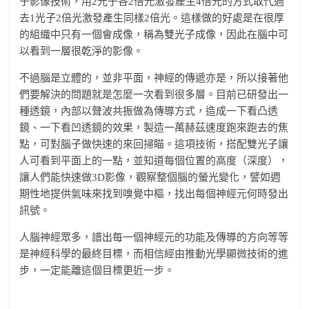
子影像技術，用2光子各2倍光激發產生4倍光的方式取代過
去1光子2倍光激發產生同樣2倍光。這樣做的好處是在很厚
的組織中只有一個會成像，稱為雙光子成像，因此在腦中可
以看到一層很乾淨的影像。
不過腦是立體的，並非平面，神經的傳遞亦是，所以接著他
們要解決的問題就是怎麼一次看到很多層。目前已研發出一
種透鏡，內部以聲波共振做為傳導方式，造成一下看凸透
鏡、一下看凹透鏡的效果，製造一萬赫茲速度跑來跑去的焦
點，可對腦子做快速的來回掃瞄。這項技術，搭配雙光子讓
人可看到平面上的一點，並知道每個位置的高度（深度），
讓人們能快速做3D影像，觀察整個腦的螢光變化，譬如週
期性地提供氣味來找到嗅覺中樞，找出每個神經元何時發出
訊號。
人腦神經眾多，譜出每一個神經元的功能及傳導的方向等等
是神經科學的最終目標，而相信經由推動光學顯微技術的進
步，一定能離這個目標更近一步。