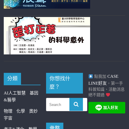
CASE
點我加
分類
你想找什
LINE好友
，第一手
麼？
科普知識、活動消息
AI人工智慧
基因
絕不錯過
&醫學
物理
化學
奧妙
宇宙
彙整