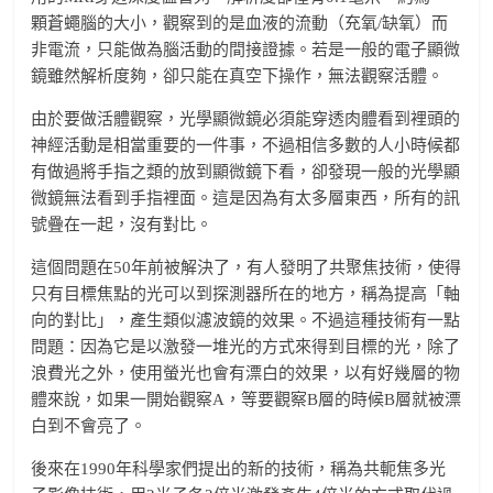
顆蒼蠅腦的大小，觀察到的是血液的流動（充氧/缺氧）而
非電流，只能做為腦活動的間接證據。若是一般的電子顯微
鏡雖然解析度夠，卻只能在真空下操作，無法觀察活體。
由於要做活體觀察，光學顯微鏡必須能穿透肉體看到裡頭的
神經活動是相當重要的一件事，不過相信多數的人小時候都
有做過將手指之類的放到顯微鏡下看，卻發現一般的光學顯
微鏡無法看到手指裡面。這是因為有太多層東西，所有的訊
號疊在一起，沒有對比。
這個問題在50年前被解決了，有人發明了共聚焦技術，使得
只有目標焦點的光可以到探測器所在的地方，稱為提高「軸
向的對比」，產生類似濾波鏡的效果。不過這種技術有一點
問題：因為它是以激發一堆光的方式來得到目標的光，除了
浪費光之外，使用螢光也會有漂白的效果，以有好幾層的物
體來說，如果一開始觀察A，等要觀察B層的時候B層就被漂
白到不會亮了。
後來在1990年科學家們提出的新的技術，稱為共軛焦多光