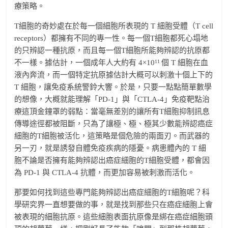
療策略。
T細胞的奇妙處在於每一個細胞所表現的 T 細胞受體（T cell
receptors）都擁有不同的專一性。每一個T細胞都死心塌地
的只辨認一種抗原，而且每一個T細胞所能夠辨認的抗原都
11
不一樣。據估計，一個成年人大約有 4×10
個 T 細胞在血
液內奔流，而一個特定抗原據估計大概可以刺激十個上下的
T 細胞，讓免疫系統警鈴大響。於是，只要一點點簡單數學
的想像，大概就能理解「PD-1」與「CTLA-4」免疫靶點治
療這頂金鐘罩的弱點：當毫無差別的讓所有T細胞抑制訊息
傳導途徑都被阻斷，只為了讓極、極、極其少數能辨認癌症
細胞的T細胞被活化，這策略是個危險的兩面刃。而武器的
另一刃，就是誘發自體免疫疾病的隱憂。病患體內的 T 細
胞不論是否擁有能夠辨認出癌症細胞的T細胞受體，都會因
為 PD-1 與 CTLA-4 抗體，而更加容易被刺激而活化。
那要如何找到這些專門能夠辨認出癌症細胞的T細胞呢？科
學研究界一直想要做的事，就是找到那些只在癌症細胞上會
被表現的細胞抗原。這些細胞表面抗原像是綁在癌症細胞頭