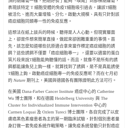
頂的胡蘿蔔一樣，把剛好長了能夠「嗅聞」到那株胡蘿蔔，
表現該特定 T 細胞受體的免疫T細胞吸引過去，讓該T細胞
被活化、進而大量增殖、分化，啟動大規模、具有只針對該
癌症細胞同類專一性的免疫反應。
這想法在紙上談兵的時候，聽得是人人心動。但現實層面
上，卻是件想來簡單直接，做起來卻困難重重的事情。首
先，該怎麼知道哪些抗原適合拿來當作標定癌症細胞的誘
餌？這些誘餌不僅要「癌症細胞專一」，還要以適當的蛋白
質片段來說T細胞能夠聽懂的話。而且，就像不是所有的誘
餌都能讓魚兒上鉤一樣，就算找到了誘餌，是不是真能誘使
T細胞上鉤，啟動癌症細胞專一的免疫反應呢？而在七月初
的
Nature
期刊上，美國與德國各有團隊證明此方法可行。
在美國 Dana-Farber Cancer Institute 癌症中心的 Catherine
Wu 博士團隊，和在德國 Heidelberg University 與 The
Cluster for Individualized Immune Intervention 中心的
Carmen Loquai 及 Ozlem Tureci 博士團隊，各自完成了以皮
膚癌黑色素瘤患者為主的第一期臨床試驗，針對個別患者量
身訂做一套免疫系統作戰策略，讓免疫系統發動只針對癌症