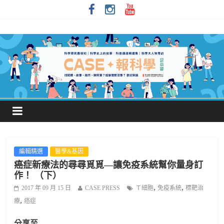
編輯精選
醫學&基因
癌症新療法的尋尋覓覓—讓免疫系統幫你量身訂
作！ （下）
,
,
2017 年 09 月 15 日
CASE PRESS
Ｔ細胞
免疫系統
標靶治
,
療
癌症
分享至