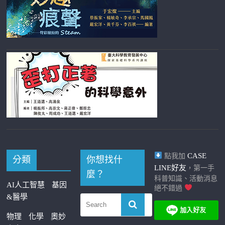
CASE
點我加
分類
你想找什
LINE好友
，第一手
麼？
科普知識、活動消息
AI人工智慧
基因
絕不錯過
&醫學
物理
化學
奧妙