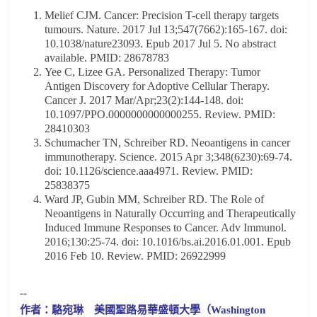
Melief CJM. Cancer: Precision T-cell therapy targets
tumours. Nature. 2017 Jul 13;547(7662):165-167. doi:
10.1038/nature23093. Epub 2017 Jul 5. No abstract
available. PMID: 28678783
Yee C, Lizee GA. Personalized Therapy: Tumor
Antigen Discovery for Adoptive Cellular Therapy.
Cancer J. 2017 Mar/Apr;23(2):144-148. doi:
10.1097/PPO.0000000000000255. Review. PMID:
28410303
Schumacher TN, Schreiber RD. Neoantigens in cancer
immunotherapy. Science. 2015 Apr 3;348(6230):69-74.
doi: 10.1126/science.aaa4971. Review. PMID:
25838375
Ward JP, Gubin MM, Schreiber RD. The Role of
Neoantigens in Naturally Occurring and Therapeutically
Induced Immune Responses to Cancer. Adv Immunol.
2016;130:25-74. doi: 10.1016/bs.ai.2016.01.001. Epub
2016 Feb 10. Review. PMID: 26922999
--
作者：駱宛琳 美國聖路易華盛頓大學（Washington