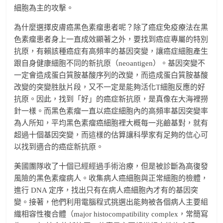
細胞為主的攻擊。
為什麼選擇皮膚癌黑色素瘤患者呢？除了癌症免疫療法在黑
色素瘤患者身上一直成效顯著之外，要找到癌症專屬的特別
抗原，有賴該種癌症有高頻率的基因突變，讓癌症細胞產生
跟自身健康細胞不同的新抗原（neoantigen）。基因突變不
一定會造成蛋白質胺基酸序列的改變，而造成蛋白質胺基酸
改變的突變胜肽片段，又不一定是能夠活化T細胞反應的好
抗原。因此，找到「好」的癌症新抗原，是真像在大海裡撈
針一樣。而黑色素瘤一直以癌症細胞內的高頻率基因突變率
為人所知，平均黑色素瘤癌細胞裡大概每一兆鹼基對，就有
超過十個基因突變，而這樣的估算讓科學家有足夠的信心可
以找到適合的癌症新抗原。
美國團隊收了十個已經經過手術治療，但是被診斷為高復發
風險的黑色素瘤病人。收集病人癌細胞與正常細胞的檢體，
進行 DNA 定序，找出只有在病人癌細胞內才有的基因突
變。接著，他們利用電腦程式挑選出能夠被各個病人主要組
織相容性複合體（major histocompatibility complex，常簡寫