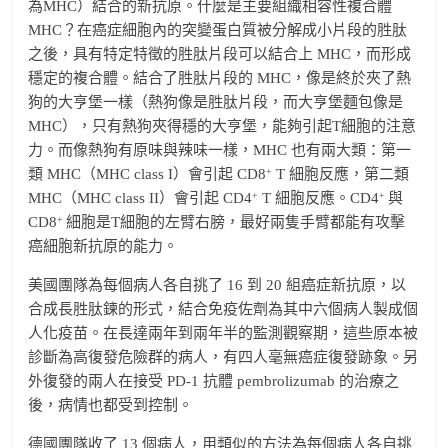
為MHC）結合的新抗原。什麼是主要組織相容性複合體
MHC？在癌症細胞內的突變蛋白質被分解成小片段的胜肽
之後，具有特定特徵的胜肽片段可以結合上 MHC，而形成
穩定的複合體。結合了胜肽片段的 MHC，像是終於夾了熱
狗的大亨堡一樣（熱狗像是胜肽片段，而大亨堡麵包像是
MHC），只有熱狗夾得穩的大亨堡，能夠引起T細胞的注意
力。而像熱狗有原味與辣味一樣，MHC 也有兩大類：第一
+
類 MHC（MHC class I）會引起 CD8
T 細胞反應，第二類
+
+
MHC（MHC class II）會引起 CD4
T 細胞反應。CD4
與
+
CD8
細胞是T細胞的左臂右膀，最好兩隻手臂都能有攻擊
癌細胞新抗原的能力。
美國團隊為每個病人各自挑了 16 到 20 組癌症新抗原，以
合成長胜肽鍊的形式，結合免疫佐劑為其中六個病人製成個
人化疫苗。在長達兩年到兩年半的監測觀察期，這些原本被
診斷為高復發危險群的病人，有四人毫無癌症復發跡象。另
外復發的兩人在接受 PD-1 抗體 pembrolizumab 的治療之
後，病情也都受到控制。
德國團隊收了 13 個病人，用類似的方法為每個病人各自挑