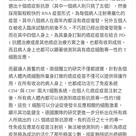
選出十個癌症新抗原（其中一個病人則只挑了五個），然後
採用製程較快的 RNA 疫苗形式，為每個病人注射專屬化的
疫苗。其中八個病人在兩年內都沒有癌症復發。另外五個人
在被收入臨床試驗的前後不久，不巧就已經出現復發現象。
而在其中四個人身上，為其量身訂製的癌症疫苗在結合 PD-
1 抗體治療或是其他癌症治療方案之後，也都有收到成效，
而且病人身上也都可以顯著偵測到具有癌症細胞專一性的 T
細胞反應。
而最讓人振奮的是，兩個獨立的研究不僅都證實，針對各個
病人體內癌細胞所量身訂做的癌症疫苗不僅可以提供保護作
用，在所有收治的病人身上，也都成功活化了免疫系統
+
+
CD4
與 CD8
兩大T細胞系統。在個人化癌症疫苗注射之
後，所有病人體內都可以偵測到癌症新抗原專一性的T細
胞，這些 T 細胞可以分泌促使發炎反應相關的細胞激素，
顯示其功能健全。德國團隊的研究更進一步分析出在所有病
人所挑出的 125 個癌症新抗原裡，有約百分之七十的專一
性免疫反應是在疫苗注射前，無法被偵測到的，顯示為癌症
疫苗極為成功的活化了那些極其少數、卻能夠辨認出癌細胞