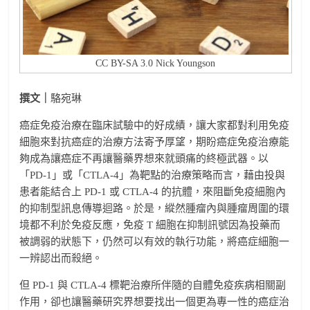
CC BY-SA 3.0 Nick Youngson
撰文｜
駱宛琳
癌症免疫治療在臨床試驗中的好成績，讓大家都對利用免疫
細胞來對抗癌症的治療方法寄予厚望，期盼癌症免疫治療能
夠成為讓癌症不再讓醫藥界想來就頭痛的終極武器。以
「PD-1」或「CTLA-4」為靶點的治療策略而言，藉由投與
患者能結合上 PD-1 或 CTLA-4 的抗體，來阻斷免疫細胞內
的抑制型訊息傳導迴路。於是，縱然腫瘤內與腫瘤周圍的環
境都不利於免疫反應，免疫 T 細胞在抑制訊號因為投藥而
被調弱的狀態下，仍然可以有效的執行功能，將癌症細胞一
一辨認出而殺絕。
但 PD-1 與 CTLA-4 標靶治療所伴隨的自體免疫疾病相關副
作用，卻也讓醫藥研究界想要找出一個更為專一性的癌症治