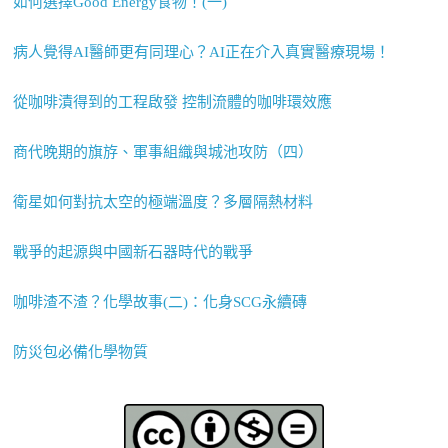
如何選擇Good Energy食物！(一)
病人覺得AI醫師更有同理心？AI正在介入真實醫療現場！
從咖啡漬得到的工程啟發 控制流體的咖啡環效應
商代晚期的旗斿、軍事組織與城池攻防（四）
衛星如何對抗太空的極端溫度？多層隔熱材料
戰爭的起源與中國新石器時代的戰爭
咖啡渣不渣？化學故事(二)：化身SCG永續磚
防災包必備化學物質