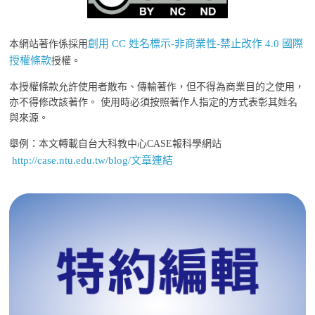
創用 CC 姓名標示-非商業性-禁止改作 4.0 國際
本網站著作係採用
授權條款
授權。
本授權條款允許使用者散布、傳輸著作，但不得為商業目的之使用，
亦不得修改該著作。 使用時必須按照著作人指定的方式表彰其姓名
與來源。
舉例：本文轉載自台大科教中心CASE報科學網站
http://case.ntu.edu.tw/blog/文章連結