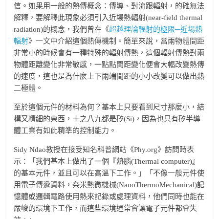
信。如果用一般的熱傳概念：傳導、對流跟輻射，的確無法
解釋，要解釋此現象必須引入近場熱輻射(near-field thermal
radiation)的概念，我們曾在《
超越理論輻射的極限─近場熱
輻射
》一文中介紹這個熱傳機制。簡單來說，當兩物體間距
非常小的時候會有一種特殊的輻射傳熱，這個輻射傳熱對兩
物體距離變化非常敏感，一點點間距變化便會大幅改變熱傳
的速度，這也是為什麼上下兩端間距的小小改變可以做出熱
二極體。
至於這個元件的材料為何？基本上只要看到尺寸那麼小，結
構又精細的東西，十之八九都是矽(Si)，因為也只有矽半導
體工業有如此精準的控制能力。
Sidy Ndao教授在接受知名科普網站《Phy.org》訪問時表
示：「我們基本上做出了一個『熱腦(Thermal computer)』
的基本元件，並且可以在高溫下工作。」「不像一般元件使
用電子傳遞資料，奈米熱微機械(NanoThermoMechanical)記
憶體或邏輯電路使用熱來記錄或處理資料，他們同時也能在
嚴峻的環境下工作，而這些環境通常會讓電子元件都會失