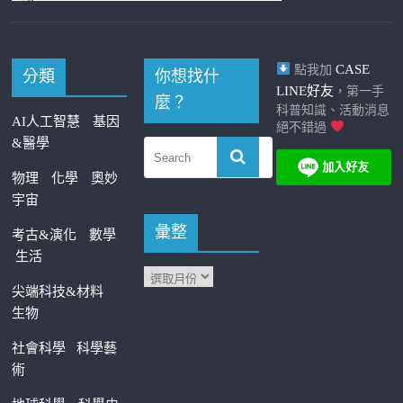
CASE
點我加
分類
你想找什
LINE好友
，第一手
麼？
科普知識、活動消息
AI人工智慧
基因
絕不錯過
&醫學
物理
化學
奧妙
宇宙
彙整
考古&演化
數學
生活
尖端科技&材料
生物
社會科學
科學藝
術