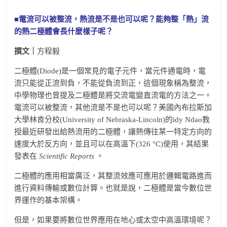
■電流可以被整流，熱流是不是也可以呢？能夠整「熱」流
的熱二極體會長什麼樣子呢？
撰文｜
方程毅
二極體(Diode)是一個常見的電子元件，當元件通電時，電
流只能從正流到負，不能從負流到正，這個現象稱為整流，
中學物理也曾提及二極體是將交流電變直流電的方法之一。
電流可以被整流，其他流是不是也可以呢？美國內布拉斯加
大學林肯分校(University of Nebraska-Lincoln)的idy Ndao教
授最近研發出給熱流用的二極體，讓熱傳往某一特定方向的
速度大於反方向，並且可以在高溫下(326 °C)使用，其結果
發表在
Scientific Reports
。
二極體的應用相當廣泛，其整流效應可應用於邏輯電路進而
進行資料傳輸或數位計算。也就是說，二極體是當今數位世
界運作的基本架構。
但是，如果要將數位世界應用在地心或太空中高溫環境呢？