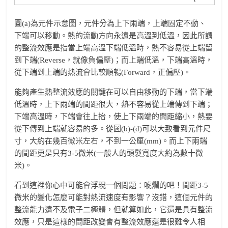
圖(a)為元件示意圖，元件分為上下兩端，上端固定不動、
下端可以移動。熱的流動方向永遠是高溫到低溫，因此所謂
的整流效應是指當上端高溫下端低溫時，熱不容易從上端留
到下端(Reverse，就像負偏壓)；而上端低溫，下端高溫時，
從下端到上端的熱流會比較順暢(Forward，正偏壓)。
能夠產生熱整流效應的關鍵在可以自由移動的下端，當下端
低溫時，上下兩端的間距很大，熱不容易從上端傳到下端；
下端高溫時，下端會往上抬，使上下兩端的間距縮小，熱要
從下傳到上端就容易的多。從圖(b)-(d)可以大致看到元件尺
寸，大約在幾百微米左右，不到一公厘(mm)。而上下兩端
的間距更是只有3-5微米(一般人的頭髮寬度大約為數十微
米)。
看到這裡你心中可能會浮現一個問題：唬爛的吧！間距3-5
微米的變化怎麼可能對熱流速度有影響？沒錯，這個元件的
整流能力遠不及電子二極體，但就算如此，它還是具有整流
效應，只是這樣的間距改變會有整流效應還是很難令人相