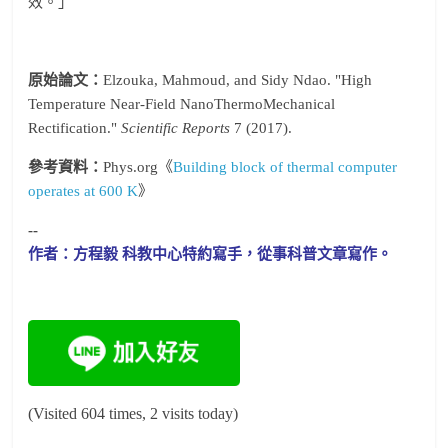
效。」
原始論文：
Elzouka, Mahmoud, and Sidy Ndao. "High
Temperature Near-Field NanoThermoMechanical
Rectification."
Scientific Reports
7 (2017).
參考資料：
Phys.org《
Building block of thermal computer
operates at 600 K
》
--
作者：方程毅 科教中心特約寫手，從事科普文章寫作。
(Visited 604 times, 2 visits today)