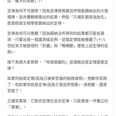
找「最大的質數」)。
定律為何不可證明？因為定律是根據自然現象歸納出的大致
規律，並非邏輯推導出的結果。例如「凡哺乳類皆為胎生」
就曾經是生物學家歸納出的定律。
定律為何可以推翻？因為歸納法所得到的結果都可能有漏
洞，只要出現一個漏洞或反例，這個定律就被推翻了(十八
世紀末才被發現的「針鼴」與「鴨嘴獸」便是上述定律的反
例)。
接下來請大家想想，「地球是圓的」這個敘述是定理還是定
律？
如果你說是定理(因為已被麥哲倫的船隊證明)，抱歉你答錯
了。但如果你說是定律(因為它是自然現象)，很抱歉，還是
答錯了！
正確答案是：它既非定理也並非定律，只能算是一件獨立的
「事實」。