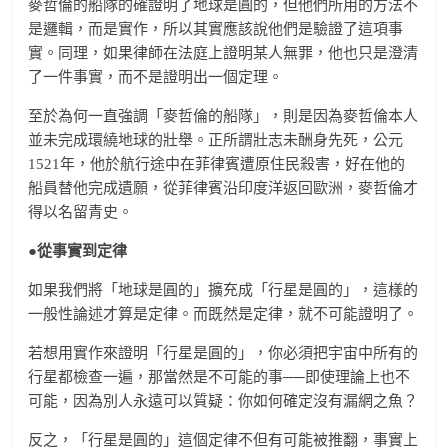
麥哲倫的船隊的確證明了地球是圓的，但他們所用的方法不
是邏輯，而是實作，所以其實應該說他們是驗證了這項事
實。同理，如果律師在法庭上證明某人無罪，他也只是澄清
了一件事實，而不是證明出一個定理。
至於為何一直強調「麥哲倫的船隊」，則是因為麥哲倫本人
並未完成環繞地球的壯舉。正所謂壯志未酬身先死，公元
1521年，他於航行途中在菲律賓遭原住民殺害，好在他的
船員替他完成遺願，從菲律賓沿印度洋返回歐洲，麥哲倫才
得以名留青史。
●從事實到定律
如果我們將「地球是圓的」擴充成「行星是圓的」，這樣的
一般性論述才算是定律。而既然是定律，就不可能證明了。
若想用實作來證明「行星是圓的」，你必須把宇宙中所有的
行星都檢查一遍，那當然是不可能的事──即使理論上也不
可能，因為別人永遠可以質疑：你如何確定沒有漏網之魚？
反之，「行星是圓的」這個定律不但有可能被推翻，事實上