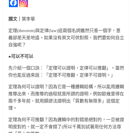
撰文｜
葉李華
定理(theorem)與定律(law)這兩個名詞雖然只差一個字，意
義卻是天差地遠。如果沒有英文可供對照，我們要如何自立
自強呢？
●可以不可以
先介紹一個口訣：「定理可以證明，定律可以推翻」。當然
你也能反過來說：「定理不可推翻，定律不可證明。」
定理為何可以證明？因為它是一種邏輯結構，所以能用邏輯
推導出來，而推導的過程就是所謂的證明。例如歐幾里得在
兩千多年前，就用歸謬法證明出「質數有無限多」這個定
理。
定理為何不可推翻？因為邏輯中的對錯是絕對的，一旦被證
明是對的，就一定不會錯了(所以千萬別試著用任何方法尋