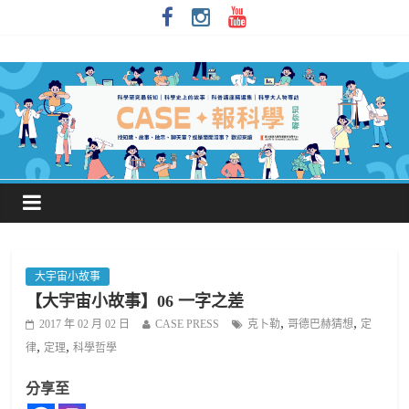
大宇宙小故事
【大宇宙小故事】06 一字之差
,
,
2017 年 02 月 02 日
CASE PRESS
克卜勒
哥德巴赫猜想
定
,
,
律
定理
科學哲學
分享至