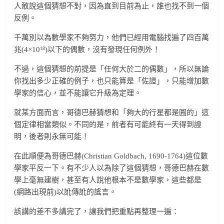
人敢說這個猜想不對，因為直到目前為止，誰也找不到一個
反例。
千萬別以為數學家不夠努力，他們已經用電腦找遍了四百萬
18
兆(4×10
)以下的偶數，沒有發現任何例外！
不過，這個猜想的前提是「任何大於二的偶數」，所以無論
你找出多少正確的例子，也只能算是「佐證」，只能增加數
學家的信心，並不能讓它升級為定理。
就某方面而言，哥德巴赫猜想和「夠大的行星都是圓的」這
個定律相當類似。不同的是，前者有可能終有一天得到證
明，後者則永無可能！
在此順便為哥德巴赫(Christian Goldbach, 1690-1764)這位數
學家平反一下。有不少人以為除了這個猜想，哥德巴赫在數
學上毫無建樹，甚至有人說他根本不是數學家，這些都是
(網路出現前)以訛傳訛的謠言。
該講的差不多講完了，讓我們把重點再整理一遍：