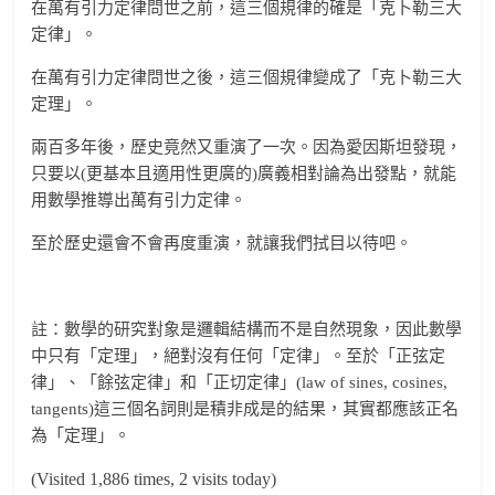
在萬有引力定律問世之前，這三個規律的確是「克卜勒三大
定律」。
在萬有引力定律問世之後，這三個規律變成了「克卜勒三大
定理」。
兩百多年後，歷史竟然又重演了一次。因為愛因斯坦發現，
只要以(更基本且適用性更廣的)廣義相對論為出發點，就能
用數學推導出萬有引力定律。
至於歷史還會不會再度重演，就讓我們拭目以待吧。
註：數學的研究對象是邏輯結構而不是自然現象，因此數學
中只有「定理」，絕對沒有任何「定律」。至於「正弦定
律」、「餘弦定律」和「正切定律」(law of sines, cosines,
tangents)這三個名詞則是積非成是的結果，其實都應該正名
為「定理」。
(Visited 1,886 times, 2 visits today)