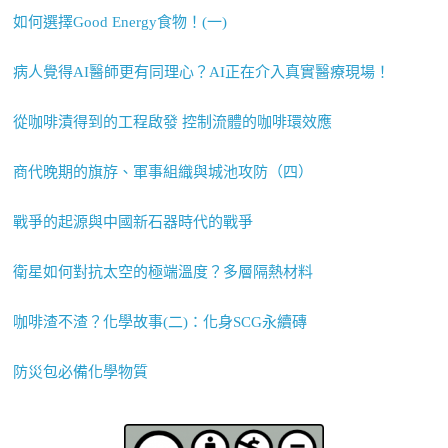
如何選擇Good Energy食物！(一)
病人覺得AI醫師更有同理心？AI正在介入真實醫療現場！
從咖啡漬得到的工程啟發 控制流體的咖啡環效應
商代晚期的旗斿、軍事組織與城池攻防（四）
戰爭的起源與中國新石器時代的戰爭
衛星如何對抗太空的極端溫度？多層隔熱材料
咖啡渣不渣？化學故事(二)：化身SCG永續磚
防災包必備化學物質