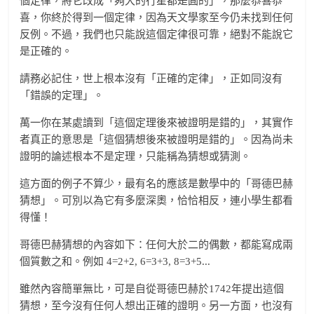
個定律，將它改成「夠大的行星都是圓的」，那麼恭喜恭
喜，你終於得到一個定律，因為天文學家至今仍未找到任何
反例。不過，我們也只能說這個定律很可靠，絕對不能說它
是正確的。
請務必記住，世上根本沒有「正確的定律」，正如同沒有
「錯誤的定理」。
萬一你在某處讀到「這個定理後來被證明是錯的」，其實作
者真正的意思是「這個猜想後來被證明是錯的」。因為尚未
證明的論述根本不是定理，只能稱為猜想或猜測。
這方面的例子不算少，最有名的應該是數學中的「哥德巴赫
猜想」。可別以為它有多麼深奧，恰恰相反，連小學生都看
得懂！
哥德巴赫猜想的內容如下：任何大於二的偶數，都能寫成兩
個質數之和。例如 4=2+2, 6=3+3, 8=3+5...
雖然內容簡單無比，可是自從哥德巴赫於1742年提出這個
猜想，至今沒有任何人想出正確的證明。另一方面，也沒有