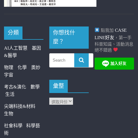
CASE
點我加
分類
你想找什
LINE好友
，第一手
麼？
科普知識、活動消息
AI人工智慧
基因
絕不錯過
&醫學
物理
化學
奧妙
宇宙
彙整
考古&演化
數學
生活
尖端科技&材料
生物
社會科學
科學藝
術