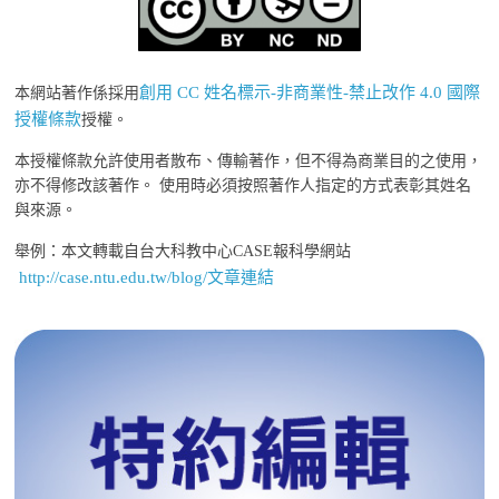
創用 CC 姓名標示-非商業性-禁止改作 4.0 國際
本網站著作係採用
授權條款
授權。
本授權條款允許使用者散布、傳輸著作，但不得為商業目的之使用，
亦不得修改該著作。 使用時必須按照著作人指定的方式表彰其姓名
與來源。
舉例：本文轉載自台大科教中心CASE報科學網站
http://case.ntu.edu.tw/blog/文章連結