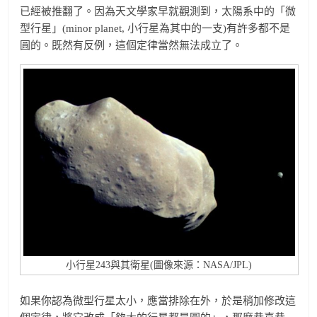
已經被推翻了。因為天文學家早就觀測到，太陽系中的「微
型行星」(minor planet, 小行星為其中的一支)有許多都不是
圓的。既然有反例，這個定律當然無法成立了。
小行星243與其衛星(圖像來源：NASA/JPL)
如果你認為微型行星太小，應當排除在外，於是稍加修改這