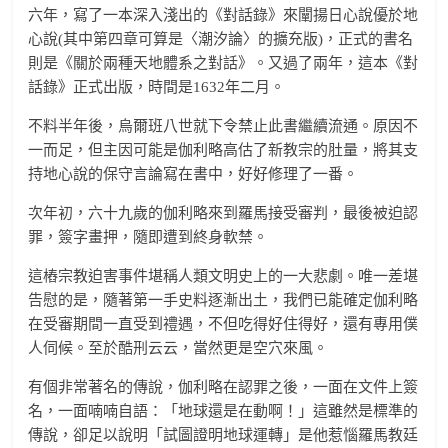
六年，寫了一本深入淺出的《對話錄》來闡揚日心說優於地
心說(其中第四章可算是〈潮汐論〉的擴充版)，正式的書名
則是《關於兩種天地體系之對話》。又過了兩年，這本《對
話錄》正式出版，時間是1632年二月。
不料半年後，烏爾班八世就下令禁止此書繼續流通。原因不
一而足，但主因可能是伽利略高估了新教宗的肚量，將其支
持地心說的保守言論寫在書中，好好修理了一番。
次年初，六十九歲的伽利略來到羅馬接受審判，最後被迫認
罪，簽字畫押，隨即遭到終身軟禁。
這樁宗教迫害事件堪稱人類文明史上的一大悲劇。唯一差堪
告慰的是，隨著第一手史料逐漸出土，我們已能確定伽利略
在受審期間一直受到禮遇，不但吃得好住得好，還有專用僕
人伺候。至於酷刑云云，當然更是空穴來風。
有個非常著名的傳說，伽利略在認罪之後，一面在文件上簽
名，一面喃喃自語：「地球還是在動啊！」這雖然是標準的
傳說，卻足以說明「試圖證明地球運轉」是他惹惱羅馬教廷