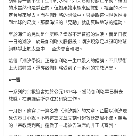
請想像一個吊在半空中的水桶，如果它維持靜止不動，裡面
的水當然也是靜止的，但如果讓水桶來回擺動，裡面的水一
定會晃來晃去。而在伽利略的想像中，只要將這個現象推廣
到地球的尺度，那麼海洋的「晃動」就能反映地球的運動。
至於海洋的晃動是什麼呢？當然不是普通的波浪，而是日復
一日的潮汐。於是伽利略大膽假設：潮汐現象足以證明地球
絕非靜止於太空中──至少會自轉吧。
這個「潮汐學說」正是伽利略一生中最大的錯誤，不只學術
上大錯特錯，還導致伽利略受到了一系列的宗教迫害。
●一審
一系列的宗教迫害始於公元1616年。當時伽利略早已辭去
教職，在佛羅倫斯專注於研究工作。
一月份，他寫了一篇名為〈潮汐論〉的文章，企圖以潮汐現
象佐證日心說。不料這篇文章立刻引起教廷高層不滿，羅馬
的「宗教裁判所」還做了一場被告缺席的非正式審判。