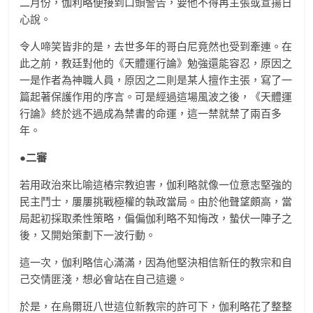
二月份，伽利略便接到口頭警告，要他不得再主張或宣揚日
心說。
令人啼笑皆非的是，去世多年的哥白尼竟然也受到牽連。在
此之前，教廷對他的《天體運行論》勉強還能容忍，原因之
一是作者為神職人員，原因之二則是某人擅作主張，寫了一
篇起著保護作用的序言。可是經過這場風波之後，《天體運
行論》終於逃不過成為禁書的命運，這一禁就禁了兩百多
年。
●二審
若用政治來比喻這樁宗教迫害，伽利略就像一位意志堅強的
民主鬥士，屢屢挑戰極權的執政當局。由於他聲望頗高，當
局起初採取柔性策略，偏偏伽利略不知悔改，蟄伏一陣子之
後，又開始策劃下一波行動。
這一次，伽利略信心滿滿，因為他堅決相信新任的教宗和自
己交情匪淺，想必會站在自己這邊。
於是，在烏爾班八世這位新教宗的許可下，伽利略花了整整