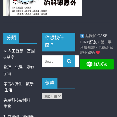
CASE
點我加
分類
你想找什
LINE好友
，第一手
麼？
科普知識、活動消息
AI人工智慧
基因
絕不錯過
&醫學
物理
化學
奧妙
宇宙
彙整
考古&演化
數學
生活
尖端科技&材料
生物
社會科學
科學藝