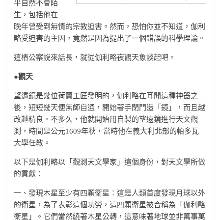
平自然不會陌
生，包括他在
晚年曾受到無情的宗教迫害。然而，恐怕你並不知道，伽利
略受迫害的主因，竟然是因為提出了一個錯誤的科學理論。
這樁公案說來話長，就從伽利略夜觀天象談起吧。
●觀天
望遠鏡是幾位荷蘭工匠發明的，伽利略在耳聞這種神器之
後，短短幾天便無師自通，開始著手閉門造「鏡」，而且越
改越精良。不多久，他就開始用自製的望遠鏡進行天文觀
測，時間是公元1609年秋，當時他在義大利北部的帕多瓦
大學任教。
以下是伽利略以「觀測天文學家」這個身份，對天文學所做
的貢獻：
一、發現木星至少有四顆衛星：這是人類首度發現月球以外
的衛星，為了表彰這個功勞，這四顆衛星被合稱為「伽利略
衛星」。它們當然繞著木星公轉，這意味著地球並非萬事萬