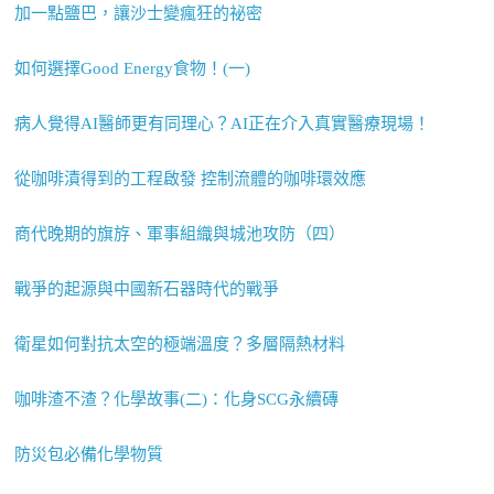
加一點鹽巴，讓沙士變瘋狂的祕密
如何選擇Good Energy食物！(一)
病人覺得AI醫師更有同理心？AI正在介入真實醫療現場！
從咖啡漬得到的工程啟發 控制流體的咖啡環效應
商代晚期的旗斿、軍事組織與城池攻防（四）
戰爭的起源與中國新石器時代的戰爭
衛星如何對抗太空的極端溫度？多層隔熱材料
咖啡渣不渣？化學故事(二)：化身SCG永續磚
防災包必備化學物質