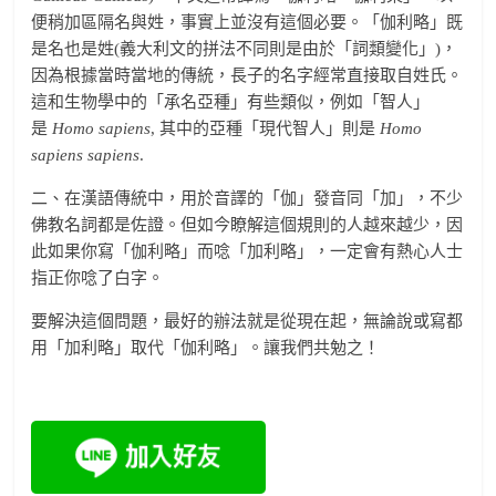
便稍加區隔名與姓，事實上並沒有這個必要。「伽利略」既
是名也是姓(義大利文的拼法不同則是由於「詞類變化」)，
因為根據當時當地的傳統，長子的名字經常直接取自姓氏。
這和生物學中的「承名亞種」有些類似，例如「智人」
是
Homo sapiens
, 其中的亞種「現代智人」則是
Homo
sapiens sapiens
.
二、在漢語傳統中，用於音譯的「伽」發音同「加」，不少
佛教名詞都是佐證。但如今瞭解這個規則的人越來越少，因
此如果你寫「伽利略」而唸「加利略」，一定會有熱心人士
指正你唸了白字。
要解決這個問題，最好的辦法就是從現在起，無論說或寫都
用「加利略」取代「伽利略」。讓我們共勉之！