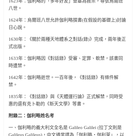
1623年：伽利略的「多年好友」登基為教宗，尊號烏爾班
八世。
1624年：烏爾班八世允許伽利略撰書(在假設的基礎上)討論
日心說。
1630年：《關於兩種天地體系之對話(錄)》完成，兩年後正
式出版。
1633年：伽利略因《對話錄》受審、定罪、軟禁，該書同
時遭禁。
1642年：伽利略逝世。一百年後，《對話錄》有條件解
禁。
1835年：《對話錄》與《天體運行論》正式解禁，同時受
惠的還有克卜勒的《新天文學》等書。
附錄二：伽利略姓名考
一、伽利略的義大利文全名是 Galileo Galilei (拉丁文則是
Galileus Galileus)，中文通常譯為「伽利略‧伽利萊」，以