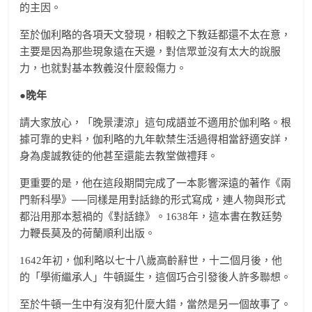
的主因。
至於伽利略的各項天文發現，相較之下教廷都還不太在意，
主要是因為那些現象遠在天邊，對信眾並沒有太大的說服
力，也就對基本教義沒什麼殺傷力。
●晚年
請大家放心，「晚景淒涼」這句成語並不適用於伽利略。根
據可靠的史料，伽利略的九年軟禁生活過得相當舒適安詳，
身為虔誠教徒的他甚至還能去教堂做禮拜。
更重要的是，他在這段期間完成了一本影響深遠的著作《兩
門新科學》──同樣是用對話錄的形式寫成，連人物與形式
都沿用那本惹禍的《對話錄》。1638年，這本書在教廷勢
力鞭長莫及的荷蘭順利出版。
1642年初，伽利略以七十八歲高齡辭世，十二個月後，他
的「學術繼承人」牛頓誕生，這個巧合引發後人許多聯想。
至於牛頓一生中有沒有犯什麼大錯，當然是另一個故事了。