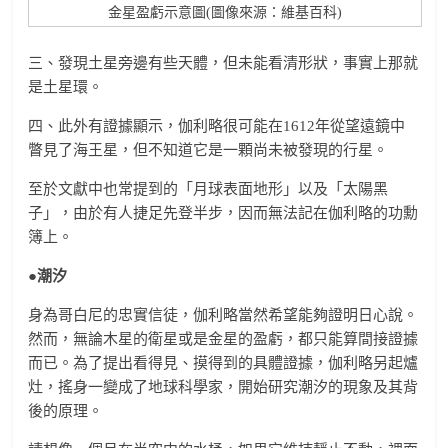
金星盈虧示意圖(圖像來源：維基百科)
三、發現土星旁邊有些天體，但未能看清形狀，事實上那就
是土星環。
四、此外有證據顯示，伽利略很可能在1612年從望遠鏡中
瞥見了海王星，但不知道它是一顆尚未被發現的行星。
至於文獻中也常提到的「月球表面地形」以及「太陽黑
子」，由於有人捷足先登半步，因而無法記在伽利略的功勳
簿上。
●潮汐
身為哥白尼的忠實信徒，伽利略當然希望能夠證明日心說。
然而，無論木星的衛星或是金星的盈虧，都只能算間接證據
而已。為了提出看得見、摸得到的具體證據，伽利略另起爐
灶，搖身一變成了地球科學家，開始研究潮汐的現象及其背
後的原理。