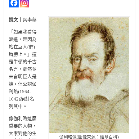
撰文｜
葉李華
「如果我看得
較遠，是因為
站在巨人(們)
肩膀上。」這
是牛頓的千古
名言，雖然並
未言明巨人是
誰，但公認伽
利略(1564-
1642)絕對名
列其中。
像伽利略這麼
重要的人物，
大家對他的生
伽利略像(圖像來源：維基百科)