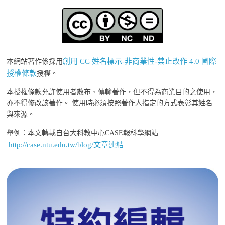
創用 CC 姓名標示-非商業性-禁止改作 4.0 國際
本網站著作係採用
授權條款
授權。
本授權條款允許使用者散布、傳輸著作，但不得為商業目的之使用，
亦不得修改該著作。 使用時必須按照著作人指定的方式表彰其姓名
與來源。
舉例：本文轉載自台大科教中心CASE報科學網站
http://case.ntu.edu.tw/blog/文章連結