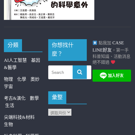
CASE
點我加
分類
你想找什
LINE好友
，第一手
麼？
科普知識、活動消息
AI人工智慧
基因
絕不錯過
&醫學
物理
化學
奧妙
宇宙
彙整
考古&演化
數學
生活
尖端科技&材料
生物