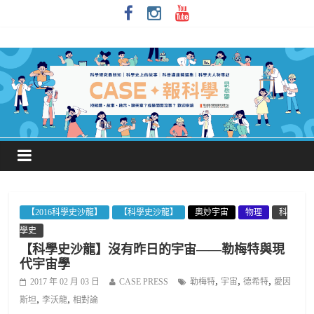
【2016科學史沙龍】
【科學史沙龍】
奧妙宇宙
物理
科
學史
【科學史沙龍】沒有昨日的宇宙——勒梅特與現
代宇宙學
,
,
,
2017 年 02 月 03 日
CASE PRESS
勒梅特
宇宙
德希特
愛因
,
,
斯坦
李沃龍
相對論