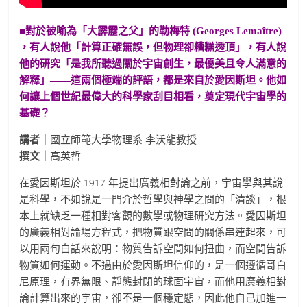
■對於被喻為「大霹靂之父」的勒梅特 (Georges Lemaître)
，有人說他「計算正確無誤，但物理卻糟糕透頂」，有人說
他的研究「是我所聽過關於宇宙創生，最優美且令人滿意的
解釋」——這兩個極端的評語，都是來自於愛因斯坦。他如
何讓上個世紀最偉大的科學家刮目相看，奠定現代宇宙學的
基礎？
講者｜
國立師範大學物理系 李沃龍教授
撰文｜
高英哲
在愛因斯坦於 1917 年提出廣義相對論之前，宇宙學與其說
是科學，不如說是一門介於哲學與神學之間的「清談」，根
本上就缺乏一種相對客觀的數學或物理研究方法。愛因斯坦
的廣義相對論場方程式，把物質跟空間的關係串連起來，可
以用兩句白話來說明：物質告訴空間如何扭曲，而空間告訴
物質如何運動。不過由於愛因斯坦信仰的，是一個遵循哥白
尼原理，有界無限、靜態封閉的球面宇宙，而他用廣義相對
論計算出來的宇宙，卻不是一個穩定態，因此他自己加進一