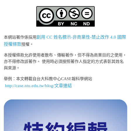
創用 CC 姓名標示-非商業性-禁止改作 4.0 國際
本網站著作係採用
授權條款
授權。
本授權條款允許使用者散布、傳輸著作，但不得為商業目的之使用，
亦不得修改該著作。 使用時必須按照著作人指定的方式表彰其姓名
與來源。
舉例：本文轉載自台大科教中心CASE報科學網站
http://case.ntu.edu.tw/blog/文章連結