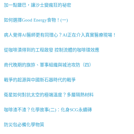
加一點鹽巴，讓沙士變瘋狂的祕密
如何選擇Good Energy食物！(一)
病人覺得AI醫師更有同理心？AI正在介入真實醫療現場！
從咖啡漬得到的工程啟發 控制流體的咖啡環效應
商代晚期的旗斿、軍事組織與城池攻防（四）
戰爭的起源與中國新石器時代的戰爭
衛星如何對抗太空的極端溫度？多層隔熱材料
咖啡渣不渣？化學故事(二)：化身SCG永續磚
防災包必備化學物質