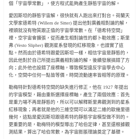
個「宇宙學常數」，使方程式能夠產生靜態宇宙的解。
愛因斯坦的靜態宇宙解，很快就有人跑出來打對台。荷蘭天
文學家德希特 (Willem de Sitter) 提出他對廣義相對論的解，
裡頭就沒有物質跟正值的宇宙學常數。在「德希特空間」
裡，空宇宙會擴張，從而產生相對論性的都卜勒效應；斯里
弗 (Vesto Slipher) 觀測星系發現的紅移現象，也證實了這
點。然而由於德希特跟愛因斯坦一樣，相信宇宙是靜態的，
因此他對於自己所提出廣義相對論的解，後續發展搞錯了方
向；此外他也設錯了座標軸，導致模型違反宇宙學去中心
化，空間中任何一點皆等價，時間流動速率皆相等的原理。
勒梅特針對德希特空間的缺失進行修正，他在 1927 年提出
的宇宙模型，藉由重新選擇座標軸，產生了兩個效應：首先
是重力場不再是靜態的，所以可以解釋斯里弗觀測到的星系
紅移現象；再者就是他的三維空間可以滿足二維的歐幾里德
幾何，這點是愛因斯坦跟德希特的靜態宇宙模型做不到的。
更重要的是，勒梅特的模型導出了哈伯定律，甚至還根據觀
測結果，算出了哈伯常數，為宇宙膨脹理論奠定了基礎。