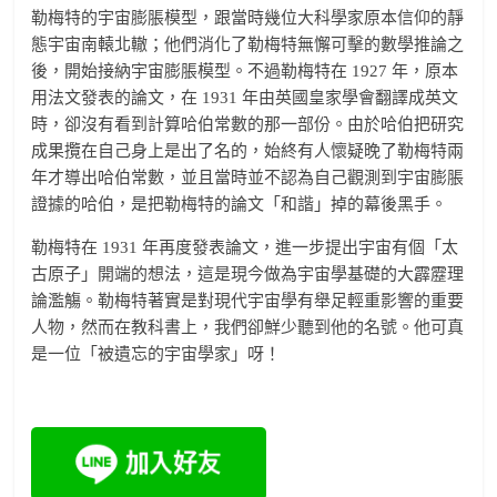
勒梅特的宇宙膨脹模型，跟當時幾位大科學家原本信仰的靜
態宇宙南轅北轍；他們消化了勒梅特無懈可擊的數學推論之
後，開始接納宇宙膨脹模型。不過勒梅特在 1927 年，原本
用法文發表的論文，在 1931 年由英國皇家學會翻譯成英文
時，卻沒有看到計算哈伯常數的那一部份。由於哈伯把研究
成果攬在自己身上是出了名的，始終有人懷疑晚了勒梅特兩
年才導出哈伯常數，並且當時並不認為自己觀測到宇宙膨脹
證據的哈伯，是把勒梅特的論文「和諧」掉的幕後黑手。
勒梅特在 1931 年再度發表論文，進一步提出宇宙有個「太
古原子」開端的想法，這是現今做為宇宙學基礎的大霹靂理
論濫觴。勒梅特著實是對現代宇宙學有舉足輕重影響的重要
人物，然而在教科書上，我們卻鮮少聽到他的名號。他可真
是一位「被遺忘的宇宙學家」呀！