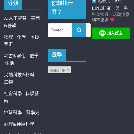
CASE
點我加
分類
你想找什
LINE好友
，第一手
麼？
科普知識、活動消息
AI人工智慧
基因
絕不錯過
&醫學
物理
化學
奧妙
宇宙
彙整
考古&演化
數學
生活
尖端科技&材料
生物
社會科學
科學藝
術
地球科學
科學史
心理&神經科學