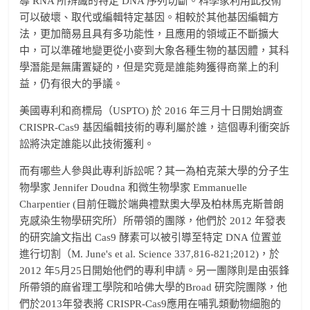
導 RNA 所辨識的特定 DNA 序列切斷。科學家利用此技術
可以破壞、取代或編輯特定基因。相較於其他基因編輯方
法，更加簡易且具有多功能性，且應用的領域正不斷擴大
中，可以準確地變更從小麥到大象各種生物的基因體，其科
學潛能是無庸置疑的，但是究竟是誰能夠獲得商業上的利
益，仍有很大的爭議。
美國專利和商標局（USPTO) 於 2016 年三月十日開始調查
CRISPR-Cas9 基因編輯技術的專利屬於誰，這個專利衝突訴
訟將決定誰能以此技術獲利。
而有哪些人參與此專利訴訟呢？其一為柏克萊大學的分子生
物學家 Jennifer Doudna 和微生物學家 Emmanuelle
Charpentier (目前任職於端典禮默奧大學及柏林馬克斯普朗
克感染生物學研究所）所帶領的團隊，他們於 2012 年發表
的研究論文指出 Cas9 酵素可以被引導至特定 DNA 位置並
進行切割（M. June's et al. Science 337,816-821;2012)，於
2012 年5月25日開始他們的專利申請。另一團隊則是由張鋒
所帶領的麻省理工學院和哈佛大學的Broad 研究院團隊，他
們於2013年發表將 CRISPR-Cas9應用在哺乳類動物細胞的