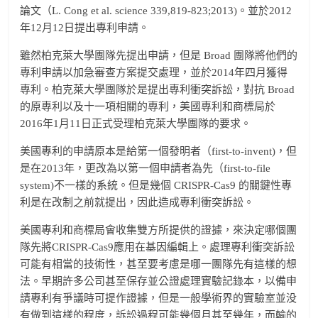
論文（L. Cong et al. science 339,819-823;2013)。並於2012
年12月12日提出專利申請。
雖然柏克萊大學團隊先提出申請，但是 Broad 團隊將他們的
專利申請以加急審查方案提交處理，並於2014年四月獲得
專利。柏克萊大學團隊於是提出專利衝突訴訟，對抗 Broad
的原專利以及十一項相關的專利，美國專利和商標局於
2016年1月11日正式受理柏克萊大學團隊的要求。
美國專利的申請原本是給第一個發明者（first-to-invent)，但
是在2013年，更改為以第一個申請者為先（first-to-file
system)不一樣的系統。但是幾個 CRISPR-Cas9 的關鍵性專
利是在改制之前就提出，因此造成專利衝突訴訟。
美國專利和商標局會收集雙方所提供的證據，來決定哪個團
隊先將CRISPR-Cas9應用在基因編輯上。處理專利衝突訴訟
可能有相當的技術性，甚至要考慮是哪一團隊先有這樣的想
法。早期許多公司甚至保存並公證處理實驗記錄本，以備申
請專利有爭議時可提作證據，但是一般學術界的實驗室並没
有做到這樣的程度，訴訟過程可能幾個月甚至幾年，而輸的