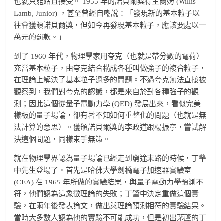
也就只能姑且接受。 1955 年的諾貝爾獎得主蘭姆 (Willis
Lamb, Junior) ，甚至曾經自嘲說：「發現新的基本粒子以
往會獲頒諾貝爾獎，但如今再發現基本粒子，應該要處以一
萬元的罰款。」
到了 1960 年代，物理學家用夸克（也就是帶分數的電荷）
充當基本粒子，由夸克結合構成各種叫做強子的複合粒子，
在理論上解決了基本粒子過多的問題。不過夸克無法直接被
觀察到，我們對夸克的認識，都是來自於對各種強子的觀
測；因此這個從量子電動力學 (QED) 發展出來，看似完美
樣板的量子場論，卻有著不知如何重整化的問題（也就是無
法計算的意思）。獲頒諾貝爾獎的李政道跟楊振寧，嘗試解
決這個問題，同樣束手無策。
就在物理學界認為量子場論已經走到窮途末路的時候，丁肇
中先生登場了。首先是哈佛大學劍橋電子加速器實驗室
(CEA) 在 1965 年所做的實驗結果，與量子電動力學預測不
符，他們認為這象徵理論的失敗；丁肇中決定重做這個實
驗，在兩年後發表論文，做出與理論預測相符的實驗結果。
當時大多數人認為他的實驗不可能成功，但是初出茅蘆的丁