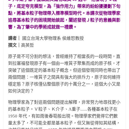
子，底定夸克模型，為「強作用力」帶來的紛紛擾擾劃下句
點，將基本粒子物理帶入標準模型時代。本講次從物理學家
追尋基本粒子的困境開始談起，闡述發現Ｊ粒子的意義與影
響，為丁肇中的學術成就做一禮讚。
講者｜
國立台灣大學物理系 侯維恕教授
撰文｜
高英哲
原子是不可分割的想法，曾經維持了相當長的一段時間，直
到拉塞福發現原子有一個由一堆質子聚集而成的原子核，才
突破了這個既定的基本粒子概念。但這個發現同時也帶出了
兩個問題：一堆質子之間具有強大的排斥力，原子如何維持
穩定態？原子核僅佔整個原子的十萬分之一，這個大小又是
如何決定的？
物理學家為了對這兩個問題提出解釋，非常努力地尋找更小
的基本粒子。Ｖ粒子、Ｋ介子、Λ重子......各種基本粒子在
1950 年代，有如雨後春筍般出現。物理學家們覺得它們數
量太多了，不可能全都是基本粒子，但又無從得知其結構，