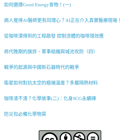
如何選擇Good Energy食物！(一)
病人覺得AI醫師更有同理心？AI正在介入真實醫療現場！
從咖啡漬得到的工程啟發 控制流體的咖啡環效應
商代晚期的旗斿、軍事組織與城池攻防（四）
戰爭的起源與中國新石器時代的戰爭
衛星如何對抗太空的極端溫度？多層隔熱材料
咖啡渣不渣？化學故事(二)：化身SCG永續磚
防災包必備化學物質