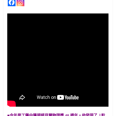
■今年是丁肇中獲頒諾貝爾物理獎 40 週年。他發現了Ｊ粒