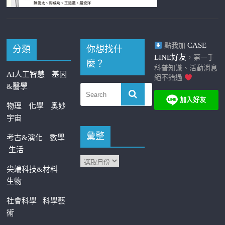
CASE
點我加
分類
你想找什
LINE好友
，第一手
麼？
科普知識、活動消息
AI人工智慧
基因
絕不錯過
&醫學
物理
化學
奧妙
宇宙
彙整
考古&演化
數學
生活
尖端科技&材料
生物
社會科學
科學藝
術