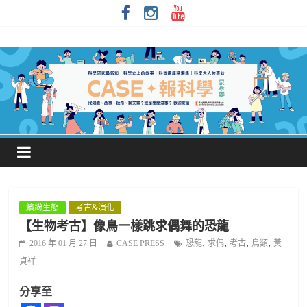
繽紛生態
考古&演化
【生物考古】像鳥一樣跳求偶舞的恐龍
,
,
,
,
2016 年 01 月 27 日
CASE PRESS
恐龍
求偶
考古
鳥類
黃
貞祥
分享至