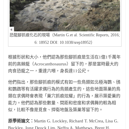
恐龍腳抓痕化石的現場（Martin G.et al. Scientific Reports, 2016;
6: 18952 DOI: 10.1038/srep18952）
根據形狀和大小，他們認為那些腳抓痕是生活在1億1千萬年
前的高棘龍（Acrocanthosaurus）留下的，那是當時最大的
肉食恐龍之一，重達六噸，身長達11公尺。
他們指出，那些腳抓痕的模式有如一些鳥類如北極海鸚、鴴
和鸚鵡等有活躍求偶行為的鳥類產生的，這些地面築巢的鳥
類在求偶時會表現「巢穴抓痕炫耀」的行為，展示築愛巢的
能力。他們認為那些數量、間距和密度和求偶舞的較為相
似，比較不像是覓食、捍衛地盤及築巢等留下的。
原學術論文：
Martin G. Lockley, Richard T. McCrea, Lisa G.
Buckley, Jong Deock Lim, Neffra A. Matthews, Brent H.