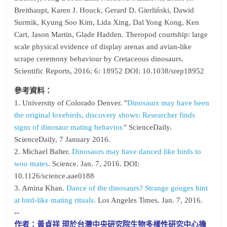
Breithaupt, Karen J. Houck, Gerard D. Gierliński, Dawid
Surmik, Kyung Soo Kim, Lida Xing, Dal Yong Kong, Ken
Cart, Jason Martin, Glade Hadden. Theropod courtship: large
scale physical evidence of display arenas and avian-like
scrape ceremony behaviour by Cretaceous dinosaurs.
Scientific Reports, 2016; 6: 18952 DOI: 10.1038/srep18952
參考資料：
1. University of Colorado Denver. "
Dinosaurs may have been
the original lovebirds, discovery shows: Researcher finds
signs of dinosaur mating behavior.
" ScienceDaily.
ScienceDaily, 7 January 2016.
2. Michael Balter.
Dinosaurs may have danced like birds to
woo mates
. Science. Jan. 7, 2016. DOI:
10.1126/science.aae0188
3. Amina Khan.
Dance of the dinosaurs? Strange gouges hint
at bird-like mating rituals.
Los Angeles Times. Jan. 7, 2016.
--
作者：黃貞祥 現於台灣中央研究院生物多樣性研究中心擔