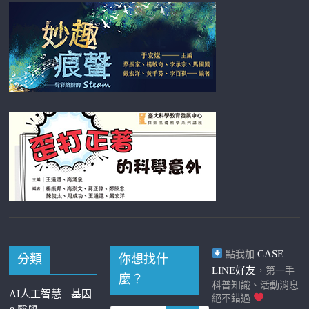
CASE
點我加
分類
你想找什
LINE好友
，第一手
麼？
科普知識、活動消息
AI人工智慧
基因
絕不錯過