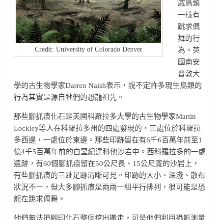
戚鳥類
一樣有
跳求偶
舞的行
Credit: University of Colorado Denver
為。英
國南安
普敦大
學的古生物學家Darren Naish表示，說不定許多現生鳥類的
行為其實是源自牠們的恐龍祖先。
那些腳抓痕化石是美國科羅拉多大學的古生物學家Martin
Lockley等人在科羅拉多州的四處發現的，三處位於科羅拉
多西邊，一處位於東邊。那些印跡留在有6千6百萬年前至1
億4千5百萬年前的白堊紀達科他沙岩中。西科羅拉多的一處
遺跡，有60個腳抓痕留在50公尺長、15公尺寬的沙岩上，
有些腳抓痕的三趾足跡清晰可見。印跡的大小、深淺、散布
狀況不一，但大多腳抓痕是兩兩一組平行排列，很可能是恐
龍在跳求偶舞。
他們無法把腳印化石整個挖出搬走，可是他們利用攝影測量