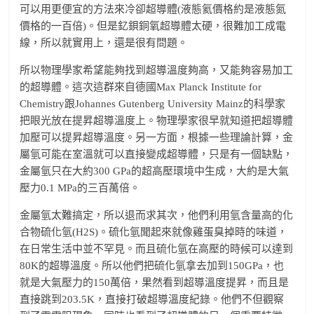
可以用更便宜的方法來冷卻超導體(液態氦價格約是液態氮
價格的一百倍)。但是釔鋇銅氧超導體太硬，很難加工成電
線，所以就實用上，還是很有問題。
所以物理學家希望能夠找到超導溫度夠高，又能夠容易加工
的超導體。這次這群來自德國Max Planck Institute for
Chemistry跟Johannes Gutenberg University Mainz的科學家
把眼光放在提昇超導溫度上。物理學家很早就知道把超導體
加壓可以提昇超導溫度。另一方面，根據一些理論計算，金
屬氫可能在室溫就可以直接變成超導體，只是有一個缺點，
金屬氫只在大約300 GPa的超高壓環境中生成，大約是大氣
壓力0.1 MPa的三百萬倍。
金屬氫太難搞定，所以退而求其次，他們利用氫含量高的化
合物硫化氫(H2S)。硫化氫聞起來就像雞蛋臭掉時的味道，
在日常生活中並不罕見。而且硫化氫在高壓的時候可以達到
80K的超導溫度。所以他們把硫化氫拿去加到150GPa，也
就是大氣壓力的150萬倍，果然看到超導溫度提昇，而且是
直接跳到203.5K，直接打破超導溫度紀錄。他們不但觀察