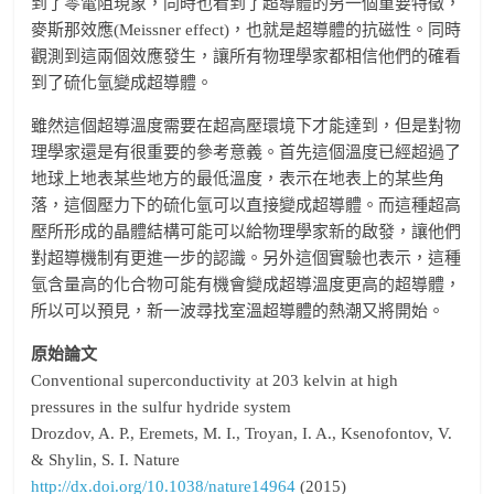
到了零電阻現象，同時也看到了超導體的另一個重要特徵，
麥斯那效應(Meissner effect)，也就是超導體的抗磁性。同時
觀測到這兩個效應發生，讓所有物理學家都相信他們的確看
到了硫化氫變成超導體。
雖然這個超導溫度需要在超高壓環境下才能達到，但是對物
理學家還是有很重要的參考意義。首先這個溫度已經超過了
地球上地表某些地方的最低溫度，表示在地表上的某些角
落，這個壓力下的硫化氫可以直接變成超導體。而這種超高
壓所形成的晶體結構可能可以給物理學家新的啟發，讓他們
對超導機制有更進一步的認識。另外這個實驗也表示，這種
氫含量高的化合物可能有機會變成超導溫度更高的超導體，
所以可以預見，新一波尋找室溫超導體的熱潮又將開始。
原始論文
Conventional superconductivity at 203 kelvin at high
pressures in the sulfur hydride system
Drozdov, A. P., Eremets, M. I., Troyan, I. A., Ksenofontov, V.
& Shylin, S. I. Nature
http://dx.doi.org/10.1038/nature14964
(2015)