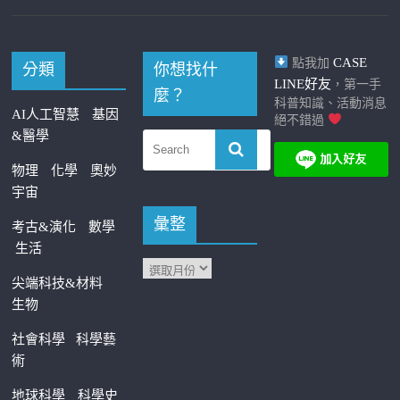
CASE
點我加
分類
你想找什
LINE好友
，第一手
麼？
科普知識、活動消息
AI人工智慧
基因
絕不錯過
&醫學
物理
化學
奧妙
宇宙
彙整
考古&演化
數學
生活
尖端科技&材料
生物
社會科學
科學藝
術
地球科學
科學史