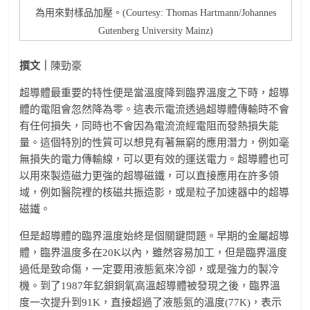
為用來對樣品加壓。(Courtesy: Thomas Hartmann/Johannes
Gutenberg University Mainz)
撰文｜
陳勁豪
超導體最重要的特性便是當溫度降到臨界溫度之下時，超導
體的電阻會忽然降為零。這表示電流透過超導體傳輸時不會
有任何損失，同時也不會因為電流流經電阻而發熱損失能
量。這個特別的性質可以想見有著無窮的應用潛力，例如毫
無損失的電力傳輸線，可以更有效的運送電力。超導體也可
以用來製造磁力更強的超導磁鐵，可以直接應用在許多領
域，例如醫院裡的核磁共振造影，或是粒子加速器中的超導
磁鐵。
但是超導體的臨界溫度始終是個關鍵問題。早期的金屬超導
體，臨界溫度多在20K以內，雖然容易加工，但是臨界溫度
過低是致命傷，一定要用液態氦來冷卻，或是強力的製冷
機。到了1987年釔鋇銅氧高溫超導體被發現之後，臨界溫
度一次提升到91K，直接超過了液態氮的溫度(77K)，表示