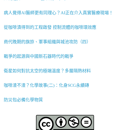
病人覺得AI醫師更有同理心？AI正在介入真實醫療現場！
從咖啡漬得到的工程啟發 控制流體的咖啡環效應
商代晚期的旗斿、軍事組織與城池攻防（四）
戰爭的起源與中國新石器時代的戰爭
衛星如何對抗太空的極端溫度？多層隔熱材料
咖啡渣不渣？化學故事(二)：化身SCG永續磚
防災包必備化學物質