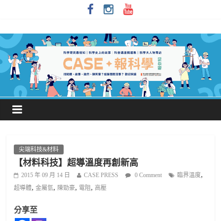
尖端科技&材料
【材料科技】超導溫度再創新高
,
2015 年 09 月 14 日
CASE PRESS
0 Comment
臨界溫度
,
,
,
,
超導體
金屬氫
陳勁豪
電阻
高壓
分享至