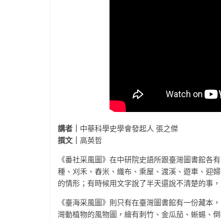
講者｜
中華科學史學會發起人 張之傑
撰文｜
高英哲
《番社采風圖》在中研院史語所跟臺灣圖書館各有
種、刈禾、舂米、織布、乘屋、渡溪、遊車、迎婦
的情形；有時候用文字說了半天還說不清楚的事，
《臺海采風圖》則只有在臺灣圖書館有一份藏本，
灣動植物的風物圖，繪有刺竹、金瓜茄、蜥蜴、倒