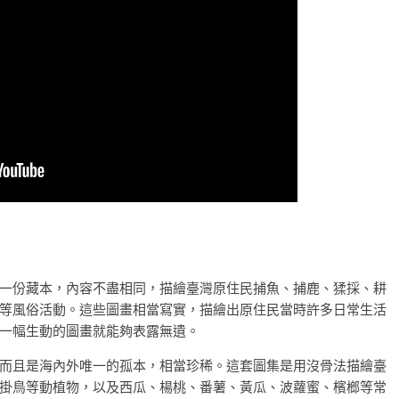
一份藏本，內容不盡相同，描繪臺灣原住民捕魚、捕鹿、猱採、耕
等風俗活動。這些圖畫相當寫實，描繪出原住民當時許多日常生活
一幅生動的圖畫就能夠表露無遺。
而且是海內外唯一的孤本，相當珍稀。這套圖集是用沒骨法描繪臺
掛鳥等動植物，以及西瓜、楊桃、番薯、黃瓜、波蘿蜜、檳榔等常