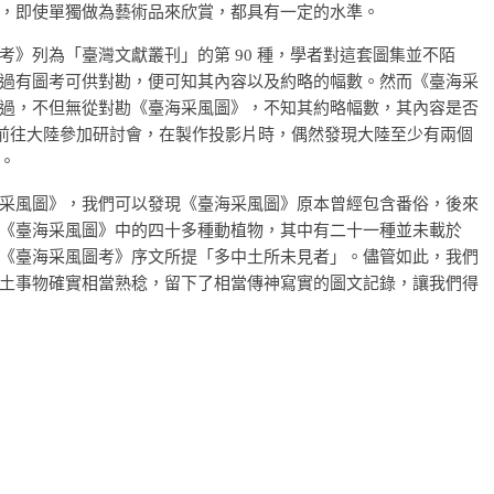
，即使單獨做為藝術品來欣賞，都具有一定的水準。
》列為「臺灣文獻叢刊」的第 90 種，學者對這套圖集並不陌
過有圖考可供對勘，便可知其內容以及約略的幅數。然而《臺海采
過，不但無從對勘《臺海采風圖》，不知其約略幅數，其內容是否
 年前往大陸參加研討會，在製作投影片時，偶然發現大陸至少有兩個
。
采風圖》，我們可以發現《臺海采風圖》原本曾經包含番俗，後來
《臺海采風圖》中的四十多種動植物，其中有二十一種並未載於
《臺海采風圖考》序文所提「多中土所未見者」。儘管如此，我們
土事物確實相當熟稔，留下了相當傳神寫實的圖文記錄，讓我們得