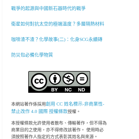
戰爭的起源與中國新石器時代的戰爭
衛星如何對抗太空的極端溫度？多層隔熱材料
咖啡渣不渣？化學故事(二)：化身SCG永續磚
防災包必備化學物質
創用 CC 姓名標示-非商業性-
本網站著作係採用
禁止改作 4.0 國際 授權條款
授權。
本授權條款允許使用者散布、傳輸著作，但不得為
商業目的之使用，亦不得修改該著作。 使用時必
須按照著作人指定的方式表彰其姓名與來源。