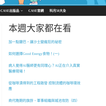
CASE出版品
CASE官網
科月50大全
本週大家都在看
加一點鹽巴，讓沙士變瘋狂的祕密
如何選擇Good Energy食物！(一)
病人覺得AI醫師更有同理心？AI正在介入真實
醫療現場！
從咖啡漬得到的工程啟發 控制流體的咖啡環效
應
商代晚期的旗斿、軍事組織與城池攻防（四）