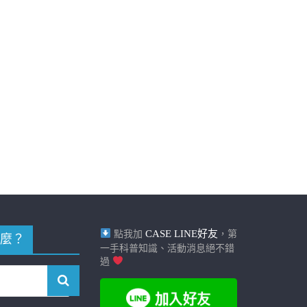
CASE LINE好友
點我加
，第
麼？
一手科普知識、活動消息絕不錯
過