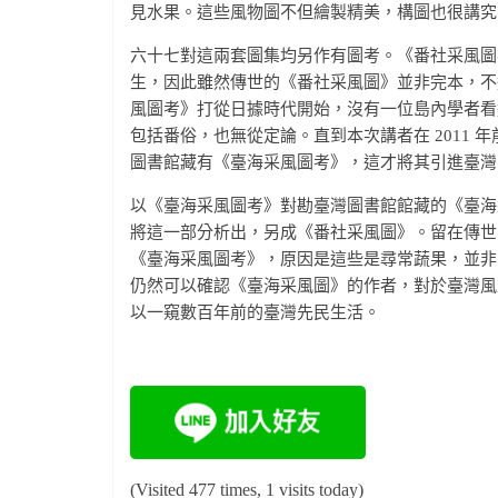
見水果。這些風物圖不但繪製精美，構圖也很講究
六十七對這兩套圖集均另作有圖考。《番社采風圖考
生，因此雖然傳世的《番社采風圖》並非完本，不
風圖考》打從日據時代開始，沒有一位島內學者看
包括番俗，也無從定論。直到本次講者在 2011
圖書館藏有《臺海采風圖考》，這才將其引進臺灣
以《臺海采風圖考》對勘臺灣圖書館館藏的《臺海
將這一部分析出，另成《番社采風圖》。留在傳世
《臺海采風圖考》，原因是這些是尋常蔬果，並非
仍然可以確認《臺海采風圖》的作者，對於臺灣風
以一窺數百年前的臺灣先民生活。
(Visited 477 times, 1 visits today)