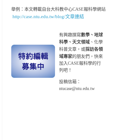
舉例：本文轉載自台大科教中心CASE報科學網站
http://case.ntu.edu.tw/blog/文章連結
有興趣撰寫
數學、地球
科學、天文領域
、化學
科普文章，或
採訪各領
域專家
的朋友們，快來
加入CASE報科學的行
列吧！
投稿信箱：
ntucase@ntu.edu.tw