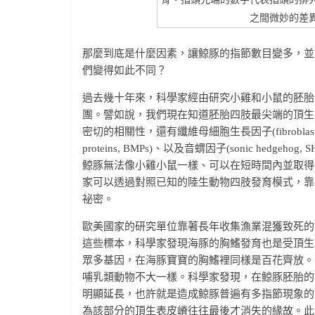
之間微妙的差
那麼到底是什麼因素，讓鯨豚的指節數目變多，並
們變得如此不同？
過去幾十年來，科學家經由研究小雞和小鼠的胚胎
團。譬如說，我們現在知道胚胎四肢最尖端的頂生表皮嵴(api
密切的相關性，還有纖維母細胞生長因子(fibroblast growt
proteins, BMPs)、以及音蝟因子(sonic h
鯨豚無法像小雞小鼠一樣、可以在短時間內並取得
家可以透過對照已知的陸生動物四肢發育模式，靠
祕密。
歐美國家的研究單位靠著長年收集漁業混獲致死的
這些標本，科學家發現海豚的胸鰭發育也是受頂生
眾多基因，在海豚寶寶的胸鰭裡同樣是百花齊放。
哺乳類動物不大一樣。科學家發現，在鯨豚胚胎的
明顯延長，也許就是造成鯨豚普遍有多指節現象的
為該部分的頂生表皮嵴往往最後才消失的緣故。此