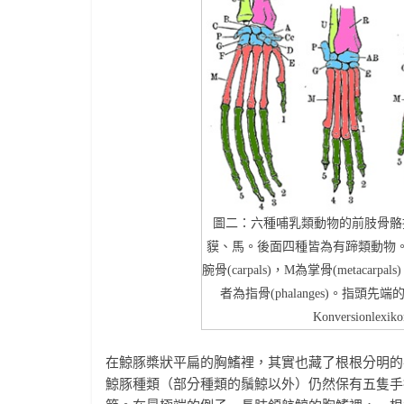
圖二：六種哺乳類動物的前肢骨骼
貘、馬。後面四種皆為有蹄類動物。同
腕骨(carpals)，M為掌骨(metacar
者為指骨(phalanges)。指頭
Konversionlexiko
在鯨豚槳狀平扁的胸鰭裡，其實也藏了根根分明的
鯨豚種類（部分種類的鬚鯨以外）仍然保有五隻手