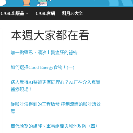
CASE出版品
CASE官網
科月50大全
本週大家都在看
加一點鹽巴，讓沙士變瘋狂的祕密
如何選擇Good Energy食物！(一)
病人覺得AI醫師更有同理心？AI正在介入真實
醫療現場！
從咖啡漬得到的工程啟發 控制流體的咖啡環效
應
商代晚期的旗斿、軍事組織與城池攻防（四）