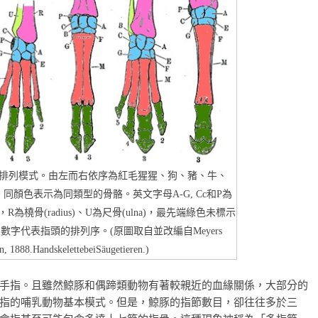
排列模式。由左而右依序為紅毛猩猩、狗、豬、牛、
顏色表示為同類型的骨骼。英文字母A-G, Cc和P為
pals)，R為橈骨(radius)、U為尺骨(ulna)，最先端綠色未標示
先端的數字代表指頭的排列序。(原圖取自並改編自Meyers
n, 1888.HandskelettebeiSäugetieren.)
手指。且雖然鯨豚和偶蹄類動物有著較親近的血緣關係，大部分的
指的哺乳動物基本模式。但是，鯨豚的指節數目，卻往往多於三