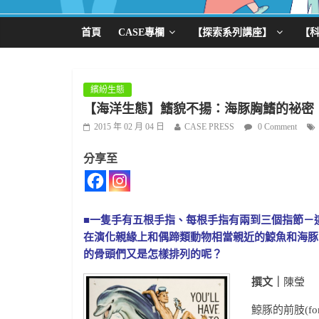
首頁
CASE專欄
【探索系列講座】
【
繽紛生態
【海洋生態】鰭貌不揚：海豚胸鰭的祕密
2015 年 02 月 04 日
CASE PRESS
0 Comment
分享至
■一隻手有五根手指、每根手指有兩到三個指節－
在演化親緣上和偶蹄類動物相當親近的鯨魚和海豚
的骨頭們又是怎樣排列的呢？
撰文｜
陳瑩
鯨豚的前肢(fo