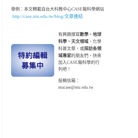
舉例：本文轉載自台大科教中心CASE報科學網站
http://case.ntu.edu.tw/blog/文章連結
有興趣撰寫
數學、地球
科學、天文領域
、化學
科普文章，或
採訪各領
域專家
的朋友們，快來
加入CASE報科學的行
列吧！
投稿信箱：
ntucase@ntu.edu.tw