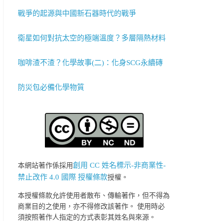
戰爭的起源與中國新石器時代的戰爭
衛星如何對抗太空的極端溫度？多層隔熱材料
咖啡渣不渣？化學故事(二)：化身SCG永續磚
防災包必備化學物質
創用 CC 姓名標示-非商業性-
本網站著作係採用
禁止改作 4.0 國際 授權條款
授權。
本授權條款允許使用者散布、傳輸著作，但不得為
商業目的之使用，亦不得修改該著作。 使用時必
須按照著作人指定的方式表彰其姓名與來源。