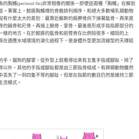
的胸鰭(pectoral fin)非常相像的關係－即便這兩種「胸鰭」在解剖
庭。事實上，鯨豚胸鰭裡的骨骼排列順序，和絕大多數哺乳類動物
沒有什麼太大的差別：最靠近軀幹的肩胛骨向下接著肱骨，再來是
骨的饒骨和尺骨，再接上腕骨、掌骨，最後是形成手指指節部分的
一樣的地方，在於鯨豚的肱骨和前臂骨在比例短很多。縮短的上
豚在適應水域環境的演化過程下，使身體外型更加流線型的天擇結
的手，貓狗的腳掌，從外型上就看得出來有五隻手指或腳趾，除了
骨以外，其他的手指或腳趾都是由三節指骨組成。有蹄類動物雖然
中丟失了一到四隻不等的腳趾，但是在指節的數目仍然是維持三節
主流模式。