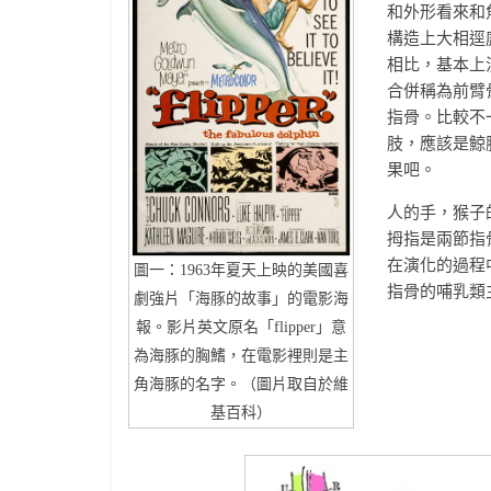
和外形看來和魚
構造上大相逕
相比，基本上
合併稱為前臂
指骨。比較不
肢，應該是鯨
果吧。
人的手，猴子
拇指是兩節指
在演化的過程
圖一：1963年夏天上映的美國喜
指骨的哺乳類
劇強片「海豚的故事」的電影海
報。影片英文原名「flipper」意
為海豚的胸鰭，在電影裡則是主
角海豚的名字。（圖片取自於維
基百科）