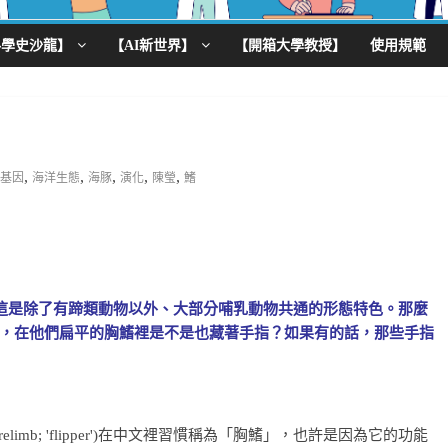
科學史沙龍】
【AI新世界】
【開箱大學教授】
使用規範
,
,
,
,
,
基因
海洋生態
海豚
演化
陳瑩
鰭
這是除了有蹄類動物以外、大部分哺乳動物共通的形態特色。那麼
，在他們扁平的胸鰭裡是不是也藏著手指？如果有的話，那些手指
relimb; 'flipper')在中文裡習慣稱為「胸鰭」，也許是因為它的功能