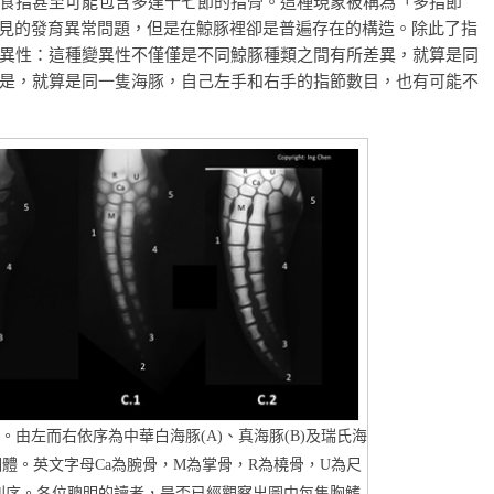
食指甚至可能包含多達十七節的指骨。這種現象被稱為「多指節
裡是相當罕見的發育異常問題，但是在鯨豚裡卻是普遍存在的構造。除此了指
異性：這種變異性不僅僅是不同鯨豚種類之間有所差異，就算是同
是，就算是同一隻海豚，自己左手和右手的指節數目，也有可能不
由左而右依序為中華白海豚(A)、真海豚(B)及瑞氏海
氏海豚個體。英文字母Ca為腕骨，M為掌骨，R為橈骨，U為尺
列序。各位聰明的讀者，是否已經觀察出圖中每隻胸鰭