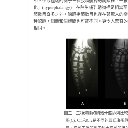
節。在最極端的例子－長肢領航鯨的胸鰭裡，一根
化」(hyperphalangy)，在陸生哺乳動物
節數目奇多之外，鯨豚指節數目也存在著驚人的變
種鯨豚，個體和個體間也可能不同。更令人驚奇的
相同。
圖三：三種海豚的胸鰭骨骼排列比較。
豚(C); C.1和C.2是不同的瑞
骨。指頭先端的數字代表指頭的排