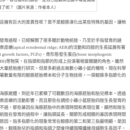
異了呢？（圖片來源：作者本人）
且擁有巨大的差異性呢？是不是鯨豚演化出某些特殊的基因，讓牠
發育過程，已經解開了很多關於動物前肢、乃至於手指發育的謎
cal ectodermal ridge; AER)的活動和四肢的生長延展有著
h factors, FGFs)、骨形態發生蛋白(bone morphogenic
edgehog, SHH)等物質，在指頭和指節的形成上扮演著相當關鍵的角色。雖然
大量胚胎進行研究，但是多虧過去無數小雞小鼠的犧牲，現在科學
著數量有限的鯨豚胚胎標本和分子生物技術，一探鯨豚多指節化的
海豚屍體，到近年已累積了可觀數目的海豚胚胎和胎兒標本。透過
表皮嵴的活動影響，而且那些在調控小雞小鼠胚胎四肢生長發育的
不過，那些基因在海豚胚胎中的表現時間和表現位置，顯然和陸生
前肢在發育的過程中，讓指頭延長、關節形成相關的基因表現時間
原因。指多指節化的現象常常在鯨豚的第二和第三指最明顯，是因
外，鯨豚胎兒的指頭和指頭之間會持續囤積纖維母細胞生長因子，