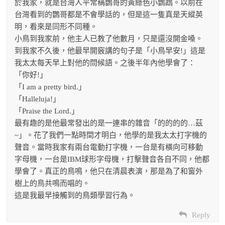
於我家，就是台灣人平常稱鸚哥的黃綠色小鸚鵡。以前在
台灣看到的鸚哥都是不會學話的，但是這一隻真是天縱英
明，看來是同形不同種。
小鳥到我家前，他主人已教了他數月，只是還沒開金嗓。
到我家不久後，他最早開竅講的句子是「小鳥早安!」這是
我太太每天早上對他的問候語。之後半年內他學會了：
「你好!」
「I am a pretty bird.」
「Halleluja!」
「Praise the Lord.」
最有趣的是他最常發出的是一連串的雜音「的的的的…茲
~」。花了我們一點時間才明白，他學的是我太太打字機的
聲音。當時我家有兩台電動打字機，一台是有橫向可移動
字母機，一台是IBM球形字母機，打擊聲音各自不同，他都
學會了。真正的鳥鳴，他只在清晨表演，那是為了和窗外
樹上的鳥共鳴而唱的。
這是我最早接觸到的鳥類學習行為。
Reply