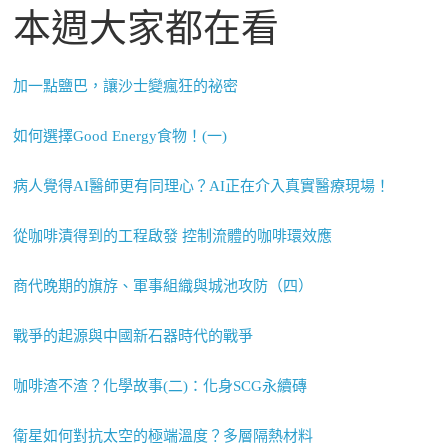
本週大家都在看
加一點鹽巴，讓沙士變瘋狂的祕密
如何選擇Good Energy食物！(一)
病人覺得AI醫師更有同理心？AI正在介入真實醫療現場！
從咖啡漬得到的工程啟發 控制流體的咖啡環效應
商代晚期的旗斿、軍事組織與城池攻防（四）
戰爭的起源與中國新石器時代的戰爭
咖啡渣不渣？化學故事(二)：化身SCG永續磚
衛星如何對抗太空的極端溫度？多層隔熱材料