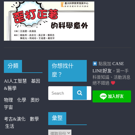
CASE
點我加
分類
你想找什
LINE好友
，第一手
麼？
科普知識、活動消息
AI人工智慧
基因
絕不錯過
&醫學
物理
化學
奧妙
宇宙
彙整
考古&演化
數學
生活