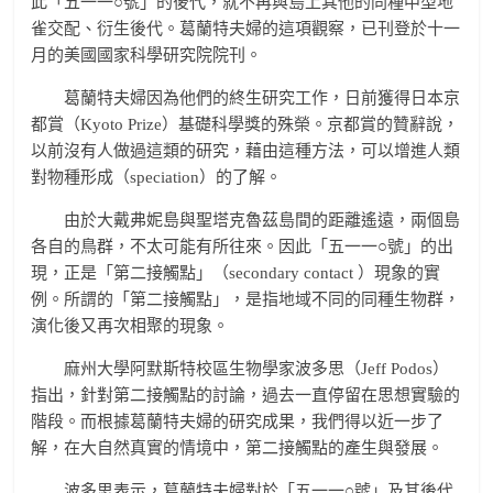
此「五一一○號」的後代，就不再與島上其他的同種中型地
雀交配、衍生後代。葛蘭特夫婦的這項觀察，已刊登於十一
月的美國國家科學研究院院刊。
葛蘭特夫婦因為他們的終生研究工作，日前獲得日本京
都賞（Kyoto Prize）基礎科學獎的殊榮。京都賞的贊辭說，
以前沒有人做過這類的研究，藉由這種方法，可以增進人類
對物種形成（speciation）的了解。
由於大戴弗妮島與聖塔克魯茲島間的距離遙遠，兩個島
各自的鳥群，不太可能有所往來。因此「五一一○號」的出
現，正是「第二接觸點」（secondary contact ）現象的實
例。所謂的「第二接觸點」，是指地域不同的同種生物群，
演化後又再次相聚的現象。
麻州大學阿默斯特校區生物學家波多思（Jeff Podos）
指出，針對第二接觸點的討論，過去一直停留在思想實驗的
階段。而根據葛蘭特夫婦的研究成果，我們得以近一步了
解，在大自然真實的情境中，第二接觸點的產生與發展。
波多思表示，葛蘭特夫婦對於「五一一○號」及其後代