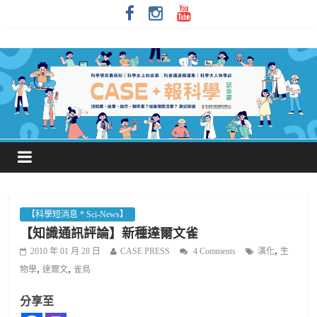
【科學短消息 * Sci-News】
【知識通訊評論】新種達爾文雀
,
2010 年 01 月 28 日
CASE PRESS
4 Comments
演化
生
,
,
物學
達爾文
雀鳥
分享至