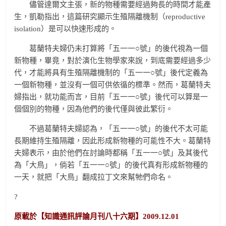
儘管達爾文主張，新的物種需要經過夠長的時間才能產
生，凱勒指出，這篇研究顯示生殖隔離機制（reproductive
isolation）是可以快速形成的。
葛蘭特夫婦仍未打算將「五一一○號」的後代視為一個
新物種，畢竟，對於演化生物學家來說，到底需要經過多少
代，才能將具有生殖隔離機制的「五一一○號」後代定義為
一個新物種，並沒有一個可供依循的標準。然而，葛蘭特夫
婦指出，就功能而言，目前「五一一○號」後代可以算是一
個個別的物種，因為他們的後代僅與彼此繁衍。
不過葛蘭特夫婦認為，「五一一○號」的後代不太可能
長期維持生殖隔離，因此形成新物種的可能性不大。葛蘭特
夫婦表示，由於他們在討論時都稱「五一一○號」及其後代
為「大鳥」，倘若「五一一○號」的後代真有形成新物種的
一天，就把「大鳥」翻成拉丁文來幫牠們命名。
?
原載於【
知識通訊評論月刊八十六期
】2009.12.01