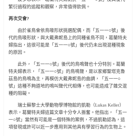
繁衍過程的追蹤和觀察，非常值得欽佩。
再次交會
?
由於雀鳥會依鳥喙形狀挑選配偶，而「五一一○號」後
代的鳥喙形狀，與大戴弗妮島上的同種雀鳥不同，葛蘭特夫
婦指出，這很可能是「五一一○號」後代仍未出現混種現象
的原因。
此外，「五一一○號」後代的鳥鳴聲也十分特別。葛蘭
特夫婦表示，「五一一○號」的鳥鳴聲，是以家鄉聖塔克魯
茲島的鳥鳴為主，再模仿大戴弗妮島的曲調，「五一一○
號」這種不夠道地的鳴叫聲代代相傳，也可能造成了雜交混
種的阻礙。
瑞士蘇黎士大學動物學博物館的凱勒（Lukas Keller）
表示，葛蘭特夫婦這篇文章十分令人振奮。他指出，「五一
一○號」當然有可能是一個特殊的案例，不過凱勒認為，這
項發現或許可以近一步應用到其他具有學習行為的生物上。