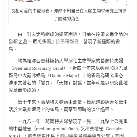
長相可愛的中型地雀，渾然不知自己在人類生物學研究上扮演
了關鍵的角色。
由一對夫妻所組成的研究團隊，日前在達爾文進化論的
發想之處 ─ 厄瓜多屬
加拉巴哥群島
，發現了新種類的雀
鳥。
均為紐澤西普林斯頓大學演化生物學家的葛蘭特夫婦
（Peter and Rosemary Grant），近四十年來以觀察加拉巴哥
群島中大戴弗妮島（Daphne Major）上的雀鳥為研究重心。
達爾文著名的「變異」「天擇」討論，當年就是以研究此地
雀鳥而形成的。
數十年來，葛蘭特夫婦藉由測量、標記追蹤絕大多數生
活於大戴弗妮島上的雀鳥，觀察到即時的演化過程。
一九八一年，葛蘭特夫婦發現了一隻二十九點七公克重
的中型地雀（medium ground-finch, 又稱勇地雀, Geospiza
fortis），這隻雄雀比島上的同種雀鳥還要重五公克。基因