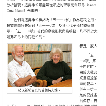
分析發現，這隻雄雀可能是從鄰近的聖塔克魯茲島（Santa
Cruz Island）飛來的。
他們將這隻雄雀標記為「五一一○號」作為追蹤之用。
根據葛蘭特夫婦對「五一一○號」及其七代子孫的觀察顯
示，「五一一○號」後代的鳥喙形狀與鳥鳴聲，均不同於大
戴弗妮島上的同種雀鳥。
都是一家人
「五一
一○號」第
十四代時，
由於大戴弗
妮島適逢嚴
重的乾旱，
僅有一雄一
發現新種雀鳥的葛蘭特夫婦。
雌的兄妹雀
鳥倖存，自