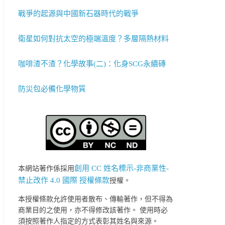
戰爭的起源與中國新石器時代的戰爭
衛星如何對抗太空的極端溫度？多層隔熱材料
咖啡渣不渣？化學故事(二)：化身SCG永續磚
防災包必備化學物質
創用 CC 姓名標示-非商業性-
本網站著作係採用
禁止改作 4.0 國際 授權條款
授權。
本授權條款允許使用者散布、傳輸著作，但不得為
商業目的之使用，亦不得修改該著作。 使用時必
須按照著作人指定的方式表彰其姓名與來源。