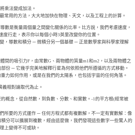
應用：將乘法變成加法。
最常用的方法，大大地加快在物理、天文，以及工程上的計算。
義，導數是衡量兩個量之間變化關係的比率。比方說，我們考慮速度，
的速度行走，表示你以每個小時3英里改變你的位置。
，導數和積分 ─ 微積分另一個基礎 ─ 正是數學家與科學家理解
物體間的吸引力F，由常數G、兩物體的質量m1和m2，以及兩物體之
部份 ─ 它幾乎完美地解釋行星為何依照他們所遵循的方式移動。
上的重力如何作用，或是在我們的太陽系，也包括宇宙的任何角落。
廣義相對論取代為止。
什麼的概念，從自然數，到負數、分數、和實數。-1的平方根(經常被
們所要的方式運作 ─ 任何方程式都有複數解，不一定有實數解：像
i。微積分可以擴展到複數，經由這麼做，我們發現這些數字一些驚人的
理上變得不可或缺。