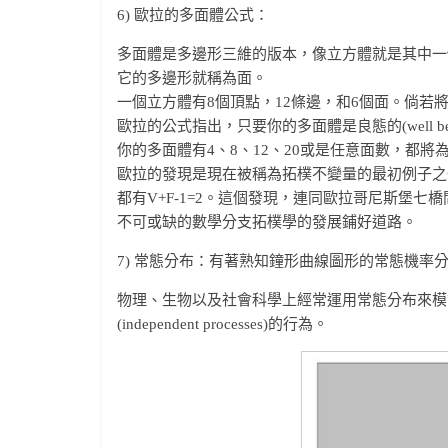
6) 歐拉的多面體公式：
多面體是多邊形三維的版本，像立方體就是其中一
它的多邊形就稱為面。
一個立方體有8個頂點，12條邊，和6個面。倘若將
歐拉的公式指出，只要你的多面體是良態的(well 
你的多面體有4、8、12、20或是任意面數，都將
歐拉的發現是現在被稱為拓樸不變量的最初例子之
都有V+F-1=2。這個發現，連同歐拉哥尼斯堡七橋問題(the
不可或缺的數學分支拓樸學的發展鋪好道路。
7) 常態分布：有著熟知鐘形曲線圖形的常態機率
物理、生物以及社會科學上經常運用常態分布來模
(independent processes)的行為。