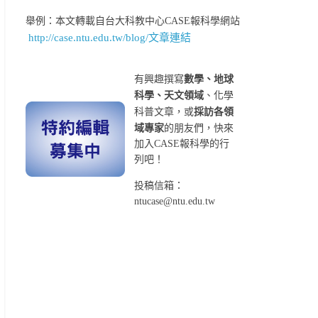
舉例：本文轉載自台大科教中心CASE報科學網站
http://case.ntu.edu.tw/blog/文章連結
有興趣撰寫
數學、地球
科學、天文領域
、化學
科普文章，或
採訪各領
域專家
的朋友們，快來
加入CASE報科學的行
列吧！
投稿信箱：
ntucase@ntu.edu.tw