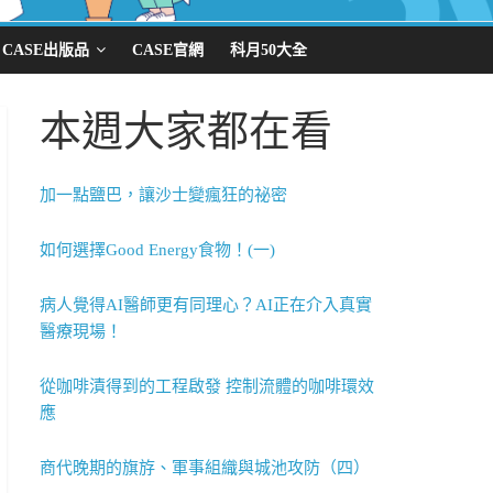
CASE出版品
CASE官網
科月50大全
本週大家都在看
加一點鹽巴，讓沙士變瘋狂的祕密
如何選擇Good Energy食物！(一)
病人覺得AI醫師更有同理心？AI正在介入真實
醫療現場！
從咖啡漬得到的工程啟發 控制流體的咖啡環效
應
商代晚期的旗斿、軍事組織與城池攻防（四）