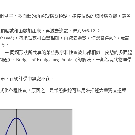
個例子。多面體的角落就稱為頂點，連接頂點的線段稱為邊，覆蓋
頂點數和面數加起來，再減去邊數，得到8+6-12=2。
behaved)，將頂點數和面數相加，再減去邊數，你總會得到2。無論
為真。
一 ─ 同類形狀所共享的某些數字和性質彼此都相似。良態的多面體
 Bridges of Konigsburg Problem)的解法，一起為現代物理學
分布，在統計學中無處不在。
式化各種性質，原因之一是常態曲線可以用來描述大量獨立過程