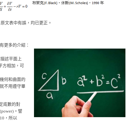
：原文表中有誤，均已更正。
有更多的介紹：
它描述平面上
)平方相加，可
幾何和曲面的
就不用遵守畢
特定底數的對
wer)。譬
=10，所以