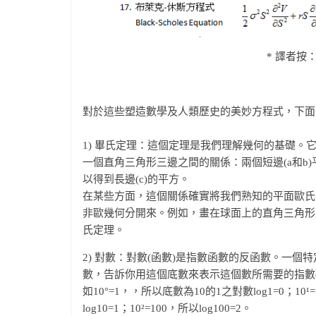
* 譯者按
對於這些塑造數學及人類歷史的美妙方程式，下面
1) 畢氏定理：這個定理是我們理解幾何的基礎。
一個直角三角形三邊之間的關係：兩個短邊(a和b
以得到長邊(c)的平方。
在某些方面，這個關係確實將我們熟知的平面歐氏
非歐幾何分開來。例如，畫在球面上的直角三角形
氏定理。
2) 對數：對數(函數)是指數函數的反函數。一個
數，告訴你用這個底數來表示這個數所需要的指數(po
如10°=1，，所以底數為10的1之對數log1=0；10¹
log10=1；10²=100，所以log100=2。