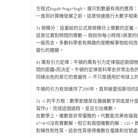
方程式logab=loga+logb，展示對數最有用的
一直到計算機發展之前，這是快速進行大數字相乘
3) 微積分：這裏給的公式是微積分上導數的定
這是位置對時間的導數 ─ 假如你每小時用3英里
一般而言，多數科學家有興趣的是瞭解事物如何改變
變化的關鍵。
4) 萬有引力定律：牛頓的萬有引力定律描述兩個
間的距離r而決定。牛頓的定律是科學史非常出色的
同樣出色的是它的普遍性 ─ 不只是適用於地球
牛頓的引力有效維持了200年，直到被愛因斯坦的
5) -1 的平方根：數學家總是在擴展數字到底是
寫作i)，完成這個過程，並且引出複數。
在數學上，複數是非常優雅的。代數能完美依循我
x²+4=0沒有實數解，但它有兩個複數的解：±2
對稱性和性質，這些性質使得複數在電路和信號處