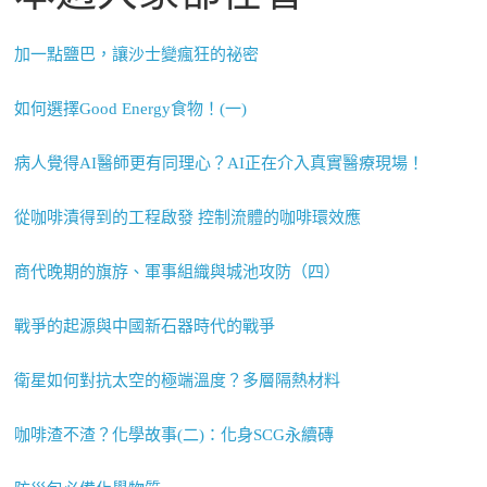
加一點鹽巴，讓沙士變瘋狂的祕密
如何選擇Good Energy食物！(一)
病人覺得AI醫師更有同理心？AI正在介入真實醫療現場！
從咖啡漬得到的工程啟發 控制流體的咖啡環效應
商代晚期的旗斿、軍事組織與城池攻防（四）
戰爭的起源與中國新石器時代的戰爭
衛星如何對抗太空的極端溫度？多層隔熱材料
咖啡渣不渣？化學故事(二)：化身SCG永續磚