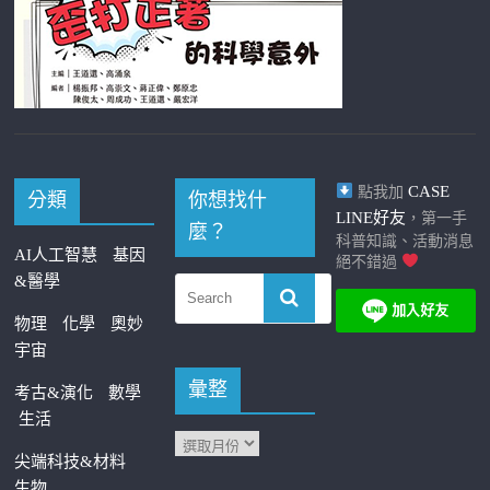
CASE
點我加
分類
你想找什
LINE好友
，第一手
麼？
科普知識、活動消息
AI人工智慧
基因
絕不錯過
&醫學
物理
化學
奧妙
宇宙
彙整
考古&演化
數學
生活
尖端科技&材料
生物