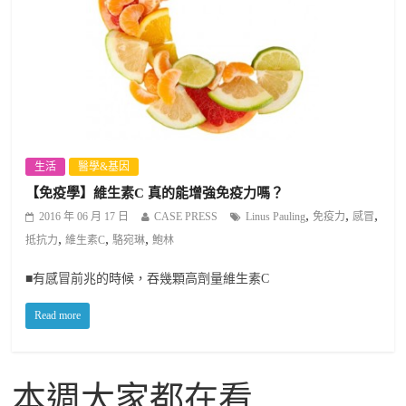
生活
醫學&基因
【免疫學】維生素C 真的能增強免疫力嗎？
,
,
,
2016 年 06 月 17 日
CASE PRESS
Linus Pauling
免疫力
感冒
,
,
,
抵抗力
維生素C
駱宛琳
鮑林
■有感冒前兆的時候，吞幾顆高劑量維生素C
Read more
本週大家都在看