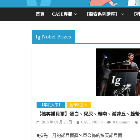
首頁
CASE專欄
【探索系列講座】
【
Ig Nobel Prizes
【年度大事】
醫學&基因
【搞笑諾貝爾】蛋白、尿尿、親吻、減速丘、蜂蟄
2015 年 09 月 23 日
CASE PRESS
0 Comment
■搶先十月的諾貝爾獎名單公佈的搞笑諾貝爾