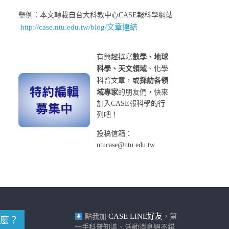
舉例：本文轉載自台大科教中心CASE報科學網站
http://case.ntu.edu.tw/blog/文章連結
有興趣撰寫
數學、地球
科學、天文領域
、化學
科普文章，或
採訪各領
域專家
的朋友們，快來
加入CASE報科學的行
列吧！
投稿信箱：
ntucase@ntu.edu.tw
CASE LINE好友
點我加
，第
麼？
一手科普知識、活動消息絕不錯