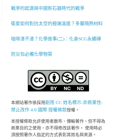
戰爭的起源與中國新石器時代的戰爭
衛星如何對抗太空的極端溫度？多層隔熱材料
咖啡渣不渣？化學故事(二)：化身SCG永續磚
防災包必備化學物質
創用 CC 姓名標示-非商業性-
本網站著作係採用
禁止改作 4.0 國際 授權條款
授權。
本授權條款允許使用者散布、傳輸著作，但不得為
商業目的之使用，亦不得修改該著作。 使用時必
須按照著作人指定的方式表彰其姓名與來源。