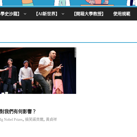
科學史沙龍】
【AI新世界】
【開箱大學教授】
使用規範
對我們有何影響？
,
,
Ig Nobel Prizes
搞笑諾貝爾
黃貞祥