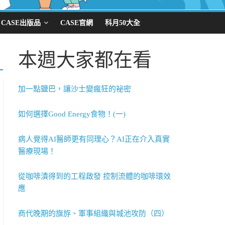
CASE出版品
CASE官網
科月50大全
本週大家都在看
加一點鹽巴，讓沙士變瘋狂的祕密
如何選擇Good Energy食物！(一)
病人覺得AI醫師更有同理心？AI正在介入真實
醫療現場！
從咖啡漬得到的工程啟發 控制流體的咖啡環效
應
商代晚期的旗斿、軍事組織與城池攻防（四）