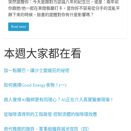
突然提醒你：今天是跟對方認識八年的紀念日，或是：兩年前
你跟她/他一起在某間餐廳打卡。當你好不容易從分手的混亂平
靜下來的時候，臉書的提醒對你有什麼影響嗎？
Read more
本週大家都在看
加一點鹽巴，讓沙士變瘋狂的祕密
如何選擇Good Energy食物！(一)
病人覺得AI醫師更有同理心？AI正在介入真實醫療現場！
從咖啡漬得到的工程啟發 控制流體的咖啡環效應
商代晚期的旗斿、軍事組織與城池攻防（四）