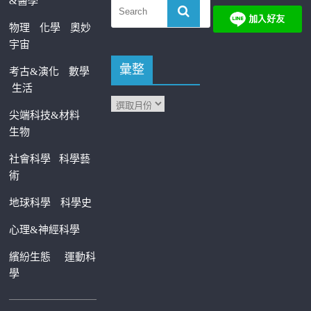
&醫學
物理
化學
奧妙
宇宙
彙整
考古&演化
數學
生活
尖端科技&材料
生物
社會科學
科學藝
術
地球科學
科學史
心理&神經科學
繽紛生態
運動科
學
—————————