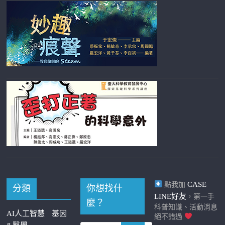
CASE
點我加
分類
你想找什
LINE好友
，第一手
麼？
科普知識、活動消息
AI人工智慧
基因
絕不錯過