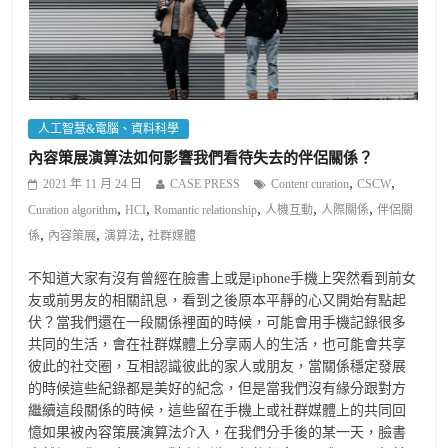
人工智慧&電腦、資料科學
內容策展演算法如何影響我們看待失去的伴侶關係？
,
,
2021 年 11 月 24 日
CASE PRESS
Content curation
CSCW
,
,
,
,
,
Curation algorithm
HCI
Romantic relationship
人機互動
人際關係
伴侶關
,
,
,
係
內容策展
演算法
社群媒體
不知道大家有沒有曾經在臉書上或是iphone手機上突然看到前女
友或前男友的相關訊息，看到之後原本平靜的心又開始有點起
伏？當我們還在一段關係裡面的時候，可能會用手機記錄很多
共同的生活，會在社群媒體上分享兩人的生活，也可能會共享
彼此的社交圈，互相認識彼此的家人或朋友，當關係穩定發展
的時候這些紀錄都是美好的紀念，但是當我們沒有緣分跟對方
繼續這段關係的時候，這些留在手機上或社群媒體上的共同回
憶如果被內容策展演算法介入，在我們分手後的某一天，臉書