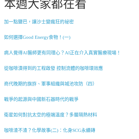
本週大家都在看
加一點鹽巴，讓沙士變瘋狂的祕密
如何選擇Good Energy食物！(一)
病人覺得AI醫師更有同理心？AI正在介入真實醫療現場！
從咖啡漬得到的工程啟發 控制流體的咖啡環效應
商代晚期的旗斿、軍事組織與城池攻防（四）
戰爭的起源與中國新石器時代的戰爭
衛星如何對抗太空的極端溫度？多層隔熱材料
咖啡渣不渣？化學故事(二)：化身SCG永續磚