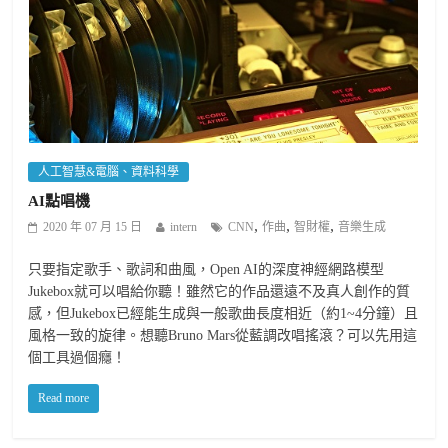
人工智慧&電腦、資料科學
AI點唱機
,
,
,
2020 年 07 月 15 日
intern
CNN
作曲
智財權
音樂生成
只要指定歌手、歌詞和曲風，Open AI的深度神經網路模型
Jukebox就可以唱給你聽！雖然它的作品還遠不及真人創作的質
感，但Jukebox已經能生成與一般歌曲長度相近（約1~4分鐘）且
風格一致的旋律。想聽Bruno Mars從藍調改唱搖滾？可以先用這
個工具過個癮！
Read more