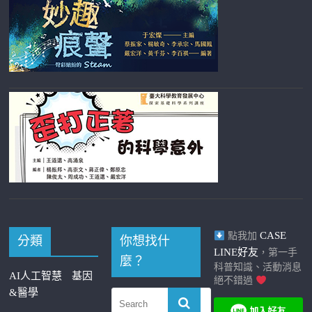
CASE
點我加
分類
你想找什
LINE好友
，第一手
麼？
科普知識、活動消息
AI人工智慧
基因
絕不錯過
&醫學