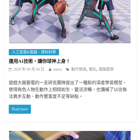
人工智慧&電腦、資料科學
運用AI技術，讓你球神上身！
,
,
2020 年 09 月 04 日
intern
動作預測
電玩
電腦圖學
遊戲大廠藝電的一支研究團隊提出了一種新的深度學習模型，
使得角色人物在動作上栩栩如生、靈活流暢，也彌補了以往無
法異步互動、動作豐富度不足等缺點。
Read more