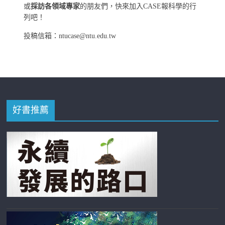
或
採訪各領域專家
的朋友們，快來加入CASE報科學的行
列吧！
投稿信箱：ntucase@ntu.edu.tw
好書推薦