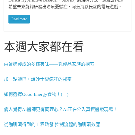
Deficit Hyperactive Disorder，ADHD) 的治療方式，遊戲公司還
希望未來能夠研發出治療憂鬱症、阿茲海默氏症的電玩遊戲。
Read more
本週大家都在看
由鮮奶製成的多樣美味——乳製品家族的探索
加一點鹽巴，讓沙士變瘋狂的祕密
如何選擇Good Energy食物！(一)
病人覺得AI醫師更有同理心？AI正在介入真實醫療現場！
從咖啡漬得到的工程啟發 控制流體的咖啡環效應