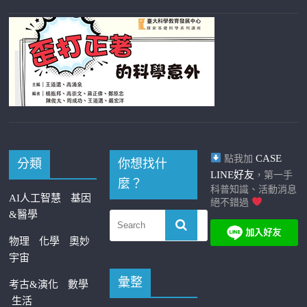
CASE
點我加
分類
你想找什
LINE好友
，第一手
麼？
科普知識、活動消息
AI人工智慧
基因
絕不錯過
&醫學
物理
化學
奧妙
宇宙
彙整
考古&演化
數學
生活