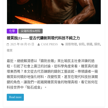
化學
尖端科技&材料
雜質說(1)——從古代鑄劍到現代科技不純之力
,
,
,
,
2025 年 08 月 05 日
CASE PRESS
固態物理
缺陷
鋼鐵
鑄劍
雜質
最近，總統賴清德以「鑄劍去雜」來比喻民主社會淬鍊的過
程，引起了社會上廣泛的討論，從科學角度來看，雜質真的是
壞東西嗎？本文從古代百鍊鋼的鑄劍工藝談起，帶領讀者一窺
雜質如何精妙地強化材料、改變性質，甚至在現代科技扮演關
鍵的角色，讓我們一起揭開雜質背後的物理真相，看它如何在
科技世界中「點石成金」。
Read more