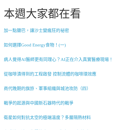
本週大家都在看
加一點鹽巴，讓沙士變瘋狂的祕密
如何選擇Good Energy食物！(一)
病人覺得AI醫師更有同理心？AI正在介入真實醫療現場！
從咖啡漬得到的工程啟發 控制流體的咖啡環效應
商代晚期的旗斿、軍事組織與城池攻防（四）
戰爭的起源與中國新石器時代的戰爭
衛星如何對抗太空的極端溫度？多層隔熱材料