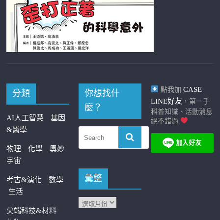
CASE
點我加
分類
你想找什
LINE好友
，第一手
麼？
科普知識、活動消息
AI人工智慧
基因
絕不錯過
&醫學
物理
化學
奧妙
宇宙
彙整
考古&演化
數學
生活
尖端科技&材料