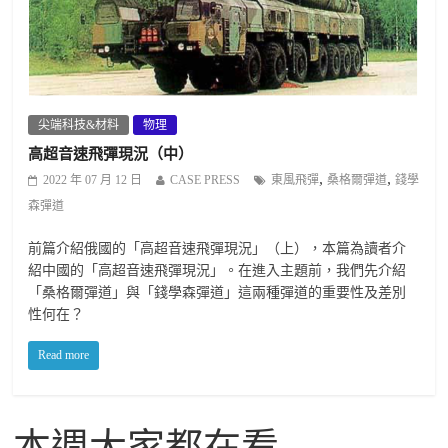
尖端科技&材料
物理
高超音速飛彈現況（中）
,
,
2022 年 07 月 12 日
CASE PRESS
東風飛彈
桑格爾彈道
錢學
森彈道
前篇介紹俄國的「高超音速飛彈現況」（上），本篇為讀者介
紹中國的「高超音速飛彈現況」。在進入主題前，我們先介紹
「桑格爾彈道」與「錢學森彈道」這兩種彈道的重要性及差別
性何在？
Read more
本週大家都在看