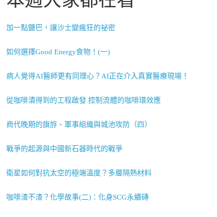
加一點鹽巴，讓沙士變瘋狂的祕密
如何選擇Good Energy食物！(一)
病人覺得AI醫師更有同理心？AI正在介入真實醫療現場！
從咖啡漬得到的工程啟發 控制流體的咖啡環效應
商代晚期的旗斿、軍事組織與城池攻防（四）
戰爭的起源與中國新石器時代的戰爭
衛星如何對抗太空的極端溫度？多層隔熱材料
咖啡渣不渣？化學故事(二)：化身SCG永續磚