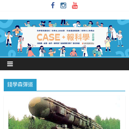
錢學森彈道