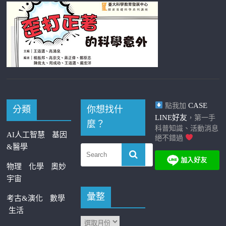
CASE
點我加
分類
你想找什
LINE好友
，第一手
麼？
科普知識、活動消息
AI人工智慧
基因
絕不錯過
&醫學
物理
化學
奧妙
宇宙
彙整
考古&演化
數學
生活