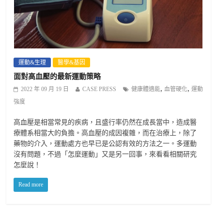
運動&生理
醫學&基因
面對高血壓的最新運動策略
,
,
2022 年 09 月 19 日
CASE PRESS
健康體適能
血管硬化
運動
強度
高血壓是相當常見的疾病，且盛行率仍然在成長當中，造成醫
療體系相當大的負擔。高血壓的成因複雜，而在治療上，除了
藥物的介入，運動處方也早已是公認有效的方法之一。多運動
沒有問題，不過「怎麼運動」又是另一回事，來看看相關研究
怎麼說！
Read more