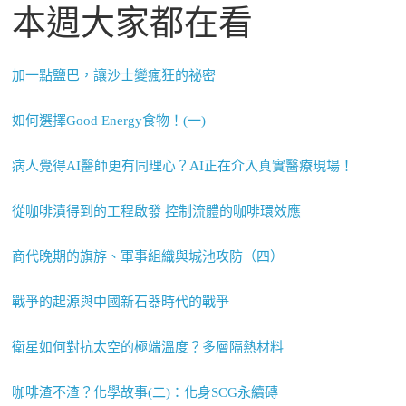
本週大家都在看
加一點鹽巴，讓沙士變瘋狂的祕密
如何選擇Good Energy食物！(一)
病人覺得AI醫師更有同理心？AI正在介入真實醫療現場！
從咖啡漬得到的工程啟發 控制流體的咖啡環效應
商代晚期的旗斿、軍事組織與城池攻防（四）
戰爭的起源與中國新石器時代的戰爭
衛星如何對抗太空的極端溫度？多層隔熱材料
咖啡渣不渣？化學故事(二)：化身SCG永續磚