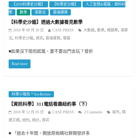
【2016科學史沙龍】
【科學史沙龍】
人工智慧&電腦、資料科
學
數學
演算法
雲端運算
【科學史沙龍】透過大數據看見數學
,
,
,
2016 年 09 月 26 日
CASE PRESS
大數據
數學
楊鎮華
演算
,
,
,
,
法
科學史沙龍
資訊
雲端運算
電腦
■如果沒下雨但起風，要不要出門去玩？發折
Read more
科學小報告 * Sci-Review
【資訊科學】311電話看盡紐約事（下）
,
2010 年 12 月 05 日
CASE PRESS
2 Comments
城市
精
,
,
,
選文摘
紐約
統計
資訊
■ 「過去十年間，開放原始碼社群開發許多