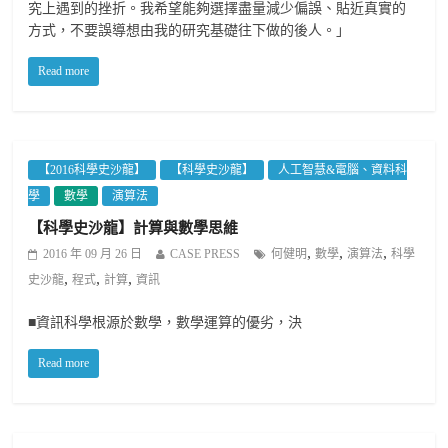
究上遇到的挫折。我希望能夠選擇盡量減少偏誤、貼近真實的
方式，不要誤導想由我的研究基礎往下做的後人。」
Read more
【2016科學史沙龍】
【科學史沙龍】
人工智慧&電腦、資料科
學
數學
演算法
【科學史沙龍】計算與數學思維
,
,
,
2016 年 09 月 26 日
CASE PRESS
何健明
數學
演算法
科學
,
,
,
史沙龍
程式
計算
資訊
■資訊科學根源於數學，數學運算的優劣，決
Read more