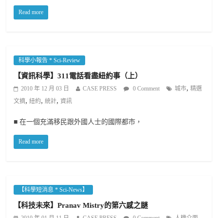
Read more
科學小報告 * Sci-Review
【資訊科學】311電話看盡紐約事（上）
,
2010 年 12 月 03 日
CASE PRESS
0 Comment
城市
精選
,
,
,
文摘
紐約
統計
資訊
■ 在一個充滿移民跟外國人士的國際都市，
Read more
【科學短消息 * Sci-News】
【科技未來】Pranav Mistry的第六感之謎
,
2010 年 01 月 11 日
CASE PRESS
0 Comment
人機介面