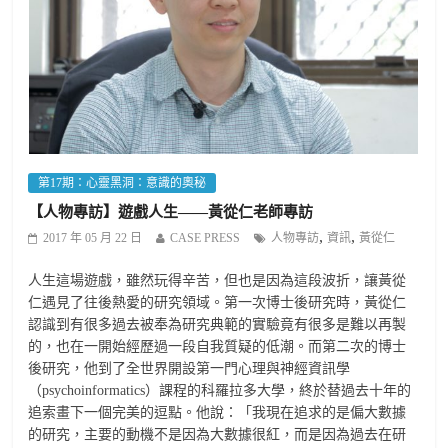
第17期：心靈黑洞：意識的奧秘
【人物專訪】遊戲人生——黃從仁老師專訪
,
,
2017 年 05 月 22 日
CASE PRESS
人物專訪
資訊
黃從仁
人生這場遊戲，雖然玩得辛苦，但也是因為這段波折，讓黃從
仁遇見了往後熱愛的研究領域。第一次博士後研究時，黃從仁
認識到有很多過去被奉為研究典範的實驗竟有很多是難以再製
的，也在一開始經歷過一段自我質疑的低潮。而第二次的博士
後研究，他到了全世界開設第一門心理與神經資訊學
（psychoinformatics）課程的科羅拉多大學，終於替過去十年的
追索畫下一個完美的逗點。他說：「我現在追求的是偏大數據
的研究，主要的動機不是因為大數據很紅，而是因為過去在研