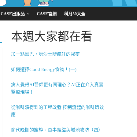
CASE出版品
CASE官網
科月50大全
本週大家都在看
加一點鹽巴，讓沙士變瘋狂的祕密
如何選擇Good Energy食物！(一)
病人覺得AI醫師更有同理心？AI正在介入真實
醫療現場！
從咖啡漬得到的工程啟發 控制流體的咖啡環效
應
商代晚期的旗斿、軍事組織與城池攻防（四）