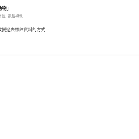
動物」
,
標籤
電腦視覺
改變過去標註資料的方式。