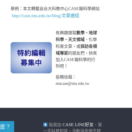
舉例：本文轉載自台大科教中心CASE報科學網站
http://case.ntu.edu.tw/blog/文章連結
有興趣撰寫
數學、地球
科學、天文領域
、化學
科普文章，或
採訪各領
域專家
的朋友們，快來
加入CASE報科學的行
列吧！
投稿信箱：
ntucase@ntu.edu.tw
CASE LINE好友
點我加
，第
麼？
一手科普知識、活動消息絕不錯