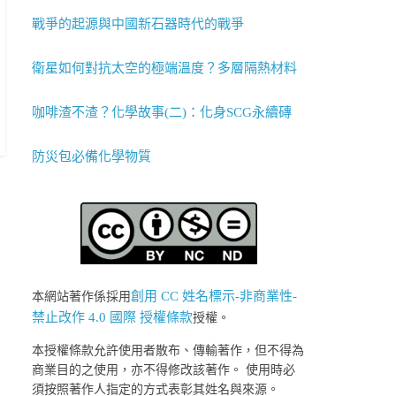
戰爭的起源與中國新石器時代的戰爭
衛星如何對抗太空的極端溫度？多層隔熱材料
咖啡渣不渣？化學故事(二)：化身SCG永續磚
防災包必備化學物質
創用 CC 姓名標示-非商業性-
本網站著作係採用
禁止改作 4.0 國際 授權條款
授權。
本授權條款允許使用者散布、傳輸著作，但不得為
商業目的之使用，亦不得修改該著作。 使用時必
須按照著作人指定的方式表彰其姓名與來源。