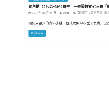
獨角獸=70%馬+30%犀牛 一張圖教會AI三種「
,
,
2021 年 01 月 15 日
intern
資料標註
資料蒸餾
軟
如何用更少的資料訓練一個成功的AI模型？其實只要
Read more