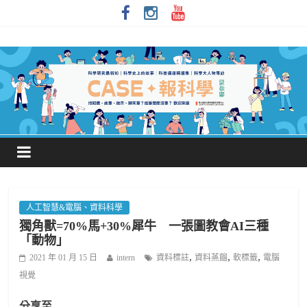
人工智慧&電腦、資料科學
獨角獸=70%馬+30%犀牛 一張圖教會AI三種
「動物」
,
,
,
2021 年 01 月 15 日
intern
資料標註
資料蒸餾
軟標籤
電腦
視覺
分享至