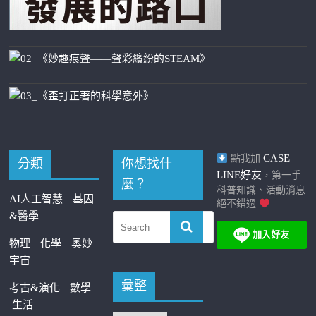
CASE
點我加
分類
你想找什
LINE好友
，第一手
麼？
科普知識、活動消息
AI人工智慧
基因
絕不錯過
&醫學
物理
化學
奧妙
宇宙
彙整
考古&演化
數學
生活