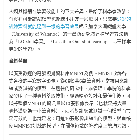
人類與機器在學習效能上的巨大差異，帶給了科學家啟發：
有沒有可能讓AI模型也能像小朋友一般聰明，只需要
少少的
訓練資料就能達到一樣的學習效果
呢？加拿大滑鐵盧大學
（University of Waterloo）的一篇新研究將這種學習方法稱
為「LO-shot學習」（Less than One-shot learning，比單樣本
更少的學習）。
資料蒸餾
以廣受歡迎的電腦視覺資料庫MNIST為例。MNIST收錄各
式各樣的手寫數字影像，從0到9共6萬筆資料，常被用來訓
練或測試新的模型。在過往的研究中，麻省理工學院的科學
家發明了一種資料萃取技術，經過精心設計和最佳化後，可
以將整個MNIST的資訊量以10張影像表示（也就是將大量
資料濃縮為一小筆資料）。兩者對訓練或測試一個模型而言
是等效的，也就是說：用這10張影像訓練出的模型，與直接
使用MNIST訓練的模型，在圖像辨識的準確度上勢均力敵。