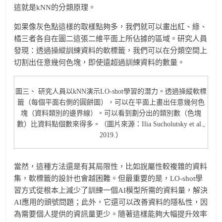
這就是kNN的分類原理。
如果像灰色點這樣的取樣點夠多，我們就可以畫出紅、綠、
橘三者各自在圖二這張二維平面上所佔據的區域。研究人員
發現：透過操縱訓練資料的軟標籤，我們可以在分類空間上
切割出任意幾何色塊，即使遠超過訓練資料的數量。
圖三、 研究人員以kNN演示LO-shot學習的潛力。透過操縱軟標
籤（每個平面右側的圓餅圖），可以在平面上畫出任意幾何色
塊（資料類別的邊界線）。可以看到劃分出的類別數（色塊
數）比資料點個數來得多。（圖片來源：Ilia Sucholutsky et al.,
2019.）
當然，這種方法還是有其局限性，比如說屬性較複雜的資料
集，軟標籤的設計也會越困難。但最重要的是，LO-shot學
習方式從根本上減少了訓練一個AI模型所需的資料量，解決
AI應用的頭號問題；此外，它還可以改善資料的隱私性，因
為需要個人提供的資訊量更少。隨著這樣能夠大幅提升效率