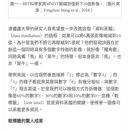
圖一、MIT科學家將MNIST壓縮到僅剩下10張影像。（圖片來
源：Tongzhou Wang et al., 2018.）
滑鐵盧大學的研究人員希望進一步改進這個「資料蒸餾」
（data distillation）的過程：如果可以將6萬張影像縮減到10
張，為什麼我們不將它再壓縮到5張呢？他們發現訣竅在於
創造一個同時具有多個數字特徵的影像，就好像「獨角獸」
同時具備「馬」和「犀牛」的特徵，但本身既非「馬」，也
非「犀牛」一樣。
舉例來說，以往我們會直接將「3」標註為「數字3」；但
「3」的樣子看起來其實與數字「8」有幾分相似，與數字
「7」相去甚遠，於是我們可以換個方式告訴機器：這個影
像是60%的數字3、30%的數字8和10%的數字0。這種「軟
標籤」（soft label）就是資料蒸餾的關鍵，使得單一圖像可
以承載更多資訊。
軟標籤的驚人成果