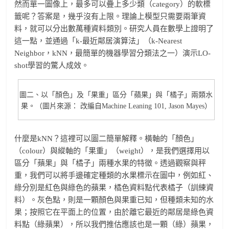
然而單一圖像上，最多可以疊上多少類（category）的軟標
籤呢？答案是，幾乎沒有上限。理論上模型只需要兩筆資
料，就可以分出數萬種資料類別。研究人員在數學上證明了
這一點，並通過「k-最近鄰居演算法」（k-Nearest
Neighbor，kNN，最簡單的機器學習分類法之一）演示LO-
shot學習的驚人成效。
圖二、以「顏色」及「果重」區分「蘋果」與「橘子」兩類水
果。（圖片來源： 改編自Machine Leaning 101, Jason Mayes）
什麼是kNN？這裡可以圖二簡單解釋。橫軸的「顏色」
（colour）與縱軸的「果重」（weight），是我們選擇用以
區分「蘋果」與「橘子」兩種水果的特徵。透過觀察與秤
重，我們可以將手邊確定種類的水果標示在圖中，例如紅、
綠分別是紅色與綠色的蘋果，橘色資料點代表橘子（訓練資
料）。灰色點，則是一顆顏色與果重已知，但種類未知的水
果；按照它在平面上的位置，由於離它最近的鄰居是綠色資
料點（綠蘋果），所以我們推估應該也是一顆（綠）蘋果，