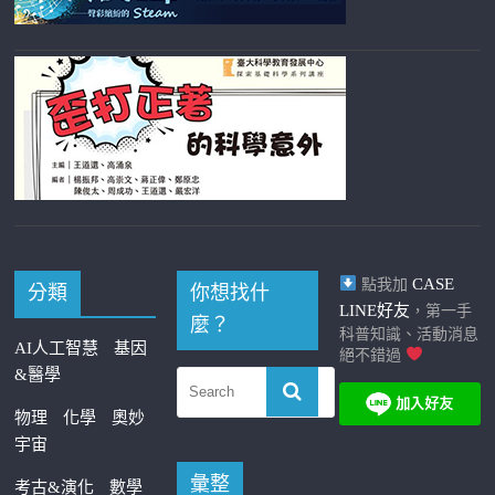
CASE
點我加
分類
你想找什
LINE好友
，第一手
麼？
科普知識、活動消息
AI人工智慧
基因
絕不錯過
&醫學
物理
化學
奧妙
宇宙
彙整
考古&演化
數學