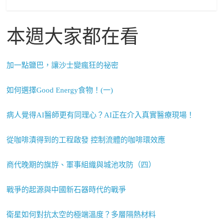
本週大家都在看
加一點鹽巴，讓沙士變瘋狂的祕密
如何選擇Good Energy食物！(一)
病人覺得AI醫師更有同理心？AI正在介入真實醫療現場！
從咖啡漬得到的工程啟發 控制流體的咖啡環效應
商代晚期的旗斿、軍事組織與城池攻防（四）
戰爭的起源與中國新石器時代的戰爭
衛星如何對抗太空的極端溫度？多層隔熱材料