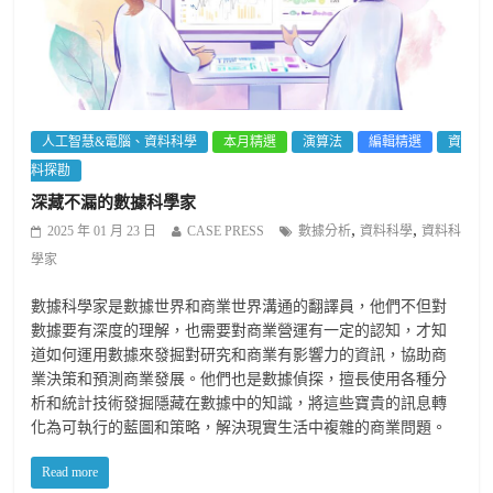
人工智慧&電腦、資料科學
本月精選
演算法
編輯精選
資
料探勘
深藏不漏的數據科學家
,
,
2025 年 01 月 23 日
CASE PRESS
數據分析
資料科學
資料科
學家
數據科學家是數據世界和商業世界溝通的翻譯員，他們不但對
數據要有深度的理解，也需要對商業營運有一定的認知，才知
道如何運用數據來發掘對研究和商業有影響力的資訊，協助商
業決策和預測商業發展。他們也是數據偵探，擅長使用各種分
析和統計技術發掘隱藏在數據中的知識，將這些寶貴的訊息轉
化為可執行的藍圖和策略，解決現實生活中複雜的商業問題。
Read more