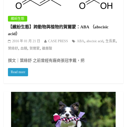
繽紛生態
【繽紛生態】跨動物與植物的賀爾蒙：ABA （abscisic
acid）
,
,
,
2016 年 01 月 21 日
CASE PRESS
ABA
abscisic acid
生長素
,
,
,
葉綠舒
血糖
賀爾蒙
離層酸
撰文｜葉綠舒 之前曾經有廠商張冠李戴，把
Read more