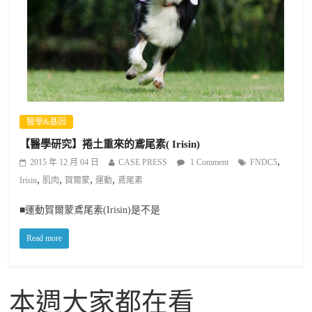
醫學&基因
【醫學研究】捲土重來的鳶尾素( Irisin)
,
2015 年 12 月 04 日
CASE PRESS
1 Comment
FNDC5
,
,
,
,
Irisin
肌肉
賀爾蒙
運動
鳶尾素
■運動賀爾蒙鳶尾素(Irisin)是不是
Read more
本週大家都在看