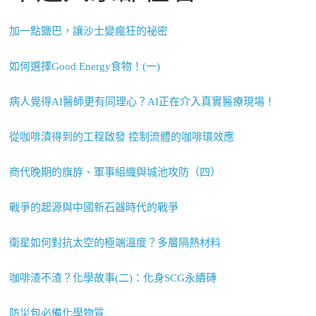
加一點鹽巴，讓沙士變瘋狂的祕密
如何選擇Good Energy食物！(一)
病人覺得AI醫師更有同理心？AI正在介入真實醫療現場！
從咖啡漬得到的工程啟發 控制流體的咖啡環效應
商代晚期的旗斿、軍事組織與城池攻防（四）
戰爭的起源與中國新石器時代的戰爭
衛星如何對抗太空的極端溫度？多層隔熱材料
咖啡渣不渣？化學故事(二)：化身SCG永續磚
防災包必備化學物質