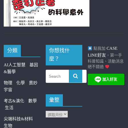
CASE
點我加
分類
你想找什
LINE好友
，第一手
麼？
科普知識、活動消息
AI人工智慧
基因
絕不錯過
&醫學
物理
化學
奧妙
宇宙
彙整
考古&演化
數學
生活
尖端科技&材料
生物