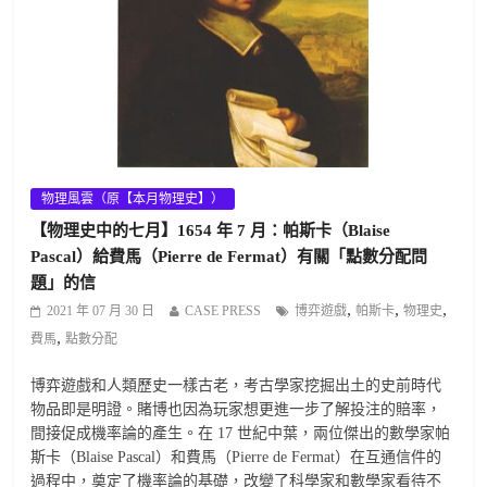
物理風雲（原【本月物理史】）
【物理史中的七月】1654 年 7 月：帕斯卡（Blaise
Pascal）給費馬（Pierre de Fermat）有關「點數分配問
題」的信
,
,
,
2021 年 07 月 30 日
CASE PRESS
博弈遊戲
帕斯卡
物理史
,
費馬
點數分配
博弈遊戲和人類歷史一樣古老，考古學家挖掘出土的史前時代
物品即是明證。賭博也因為玩家想更進一步了解投注的賠率，
間接促成機率論的產生。在 17 世紀中葉，兩位傑出的數學家帕
斯卡（Blaise Pascal）和費馬（Pierre de Fermat）在互通信件的
過程中，奠定了機率論的基礎，改變了科學家和數學家看待不