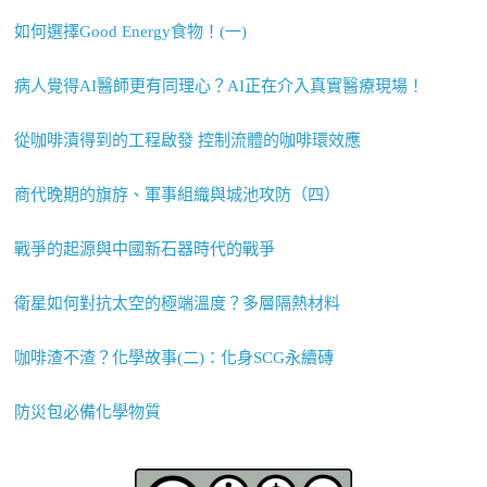
如何選擇Good Energy食物！(一)
病人覺得AI醫師更有同理心？AI正在介入真實醫療現場！
從咖啡漬得到的工程啟發 控制流體的咖啡環效應
商代晚期的旗斿、軍事組織與城池攻防（四）
戰爭的起源與中國新石器時代的戰爭
衛星如何對抗太空的極端溫度？多層隔熱材料
咖啡渣不渣？化學故事(二)：化身SCG永續磚
防災包必備化學物質