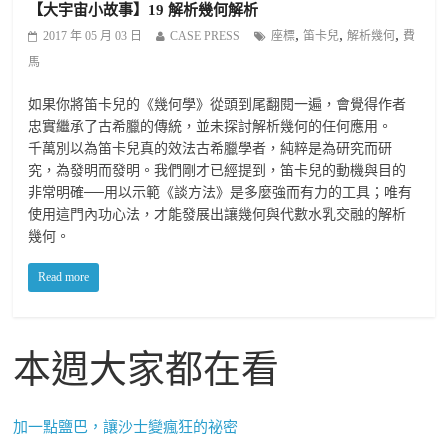
【大宇宙小故事】19 解析幾何解析
,
,
,
2017 年 05 月 03 日
CASE PRESS
座標
笛卡兒
解析幾何
費
馬
如果你將笛卡兒的《幾何學》從頭到尾翻閱一遍，會覺得作者
忠實繼承了古希臘的傳統，並未探討解析幾何的任何應用。
千萬別以為笛卡兒真的效法古希臘學者，純粹是為研究而研
究，為發明而發明。我們剛才已經提到，笛卡兒的動機與目的
非常明確──用以示範《談方法》是多麼強而有力的工具；唯有
使用這門內功心法，才能發展出讓幾何與代數水乳交融的解析
幾何。
Read more
本週大家都在看
加一點鹽巴，讓沙士變瘋狂的祕密