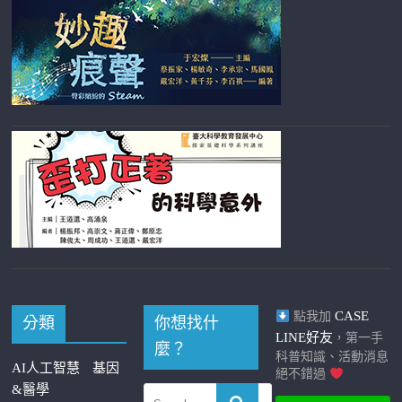
CASE
點我加
分類
你想找什
LINE好友
，第一手
麼？
科普知識、活動消息
AI人工智慧
基因
絕不錯過
&醫學