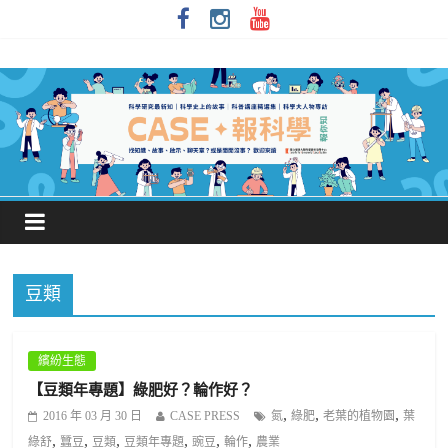
豆類
繽紛生態
【豆類年專題】綠肥好？輪作好？
,
,
,
2016 年 03 月 30 日
CASE PRESS
氮
綠肥
老葉的植物園
葉
,
,
,
,
,
,
綠舒
蠶豆
豆類
豆類年專題
豌豆
輪作
農業